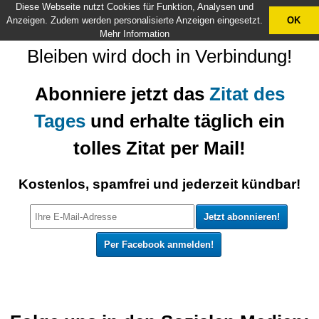
Diese Webseite nutzt Cookies für Funktion, Analysen und
X
Anzeigen. Zudem werden personalisierte Anzeigen eingesetzt.
OK
Mehr Information
Bleiben wird doch in Verbindung!
Abonniere jetzt das
Zitat des
Tages
und erhalte täglich ein
tolles Zitat per Mail!
Kostenlos, spamfrei und jederzeit kündbar!
Per Facebook anmelden!