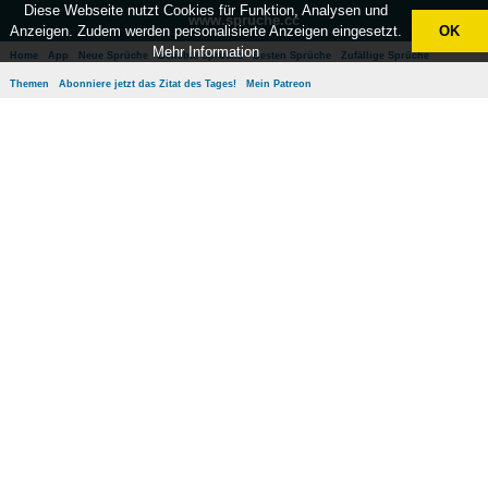
Diese Webseite nutzt Cookies für Funktion, Analysen und
www.sprüche.cc
Anzeigen. Zudem werden personalisierte Anzeigen eingesetzt.
OK
Mehr Information
Home
App
Neue Sprüche
Beliebte Sprüche
Besten Sprüche
Zufällige Sprüche
Themen
Abonniere jetzt das Zitat des Tages!
Mein Patreon