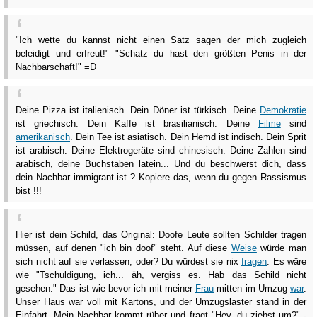
"Ich wette du kannst nicht einen Satz sagen der mich zugleich
beleidigt und erfreut!" "Schatz du hast den größten Penis in der
Nachbarschaft!" =D
Deine Pizza ist italienisch. Dein Döner ist türkisch. Deine
Demokratie
ist griechisch. Dein Kaffe ist brasilianisch. Deine
Filme
sind
amerikanisch
. Dein Tee ist asiatisch. Dein Hemd ist indisch. Dein Sprit
ist arabisch. Deine Elektrogeräte sind chinesisch. Deine Zahlen sind
arabisch, deine Buchstaben latein... Und du beschwerst dich, dass
dein Nachbar immigrant ist ? Kopiere das, wenn du gegen Rassismus
bist !!!
Hier ist dein Schild, das Original: Doofe Leute sollten Schilder tragen
müssen, auf denen "ich bin doof" steht. Auf diese
Weise
würde man
sich nicht auf sie verlassen, oder? Du würdest sie nix
fragen
. Es wäre
wie "Tschuldigung, ich... äh, vergiss es. Hab das Schild nicht
gesehen." Das ist wie bevor ich mit meiner
Frau
mitten im Umzug
war
.
Unser Haus war voll mit Kartons, und der Umzugslaster stand in der
Einfahrt. Mein Nachbar kommt rüber und fragt "Hey, du ziehst um?" -