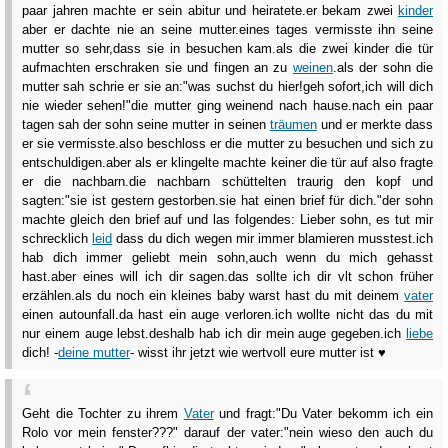
paar jahren machte er sein abitur und heiratete.er bekam zwei
kinder
aber er dachte nie an seine mutter.eines tages vermisste ihn seine
mutter so sehr,dass sie in besuchen kam.als die zwei kinder die tür
aufmachten erschraken sie und fingen an zu
weinen
.als der sohn die
mutter sah schrie er sie an:"was suchst du hier!geh sofort,ich will dich
nie wieder sehen!"die mutter ging weinend nach hause.nach ein paar
tagen sah der sohn seine mutter in seinen
träumen
und er merkte dass
er sie vermisste.also beschloss er die mutter zu besuchen und sich zu
entschuldigen.aber als er klingelte machte keiner die tür auf also fragte
er die nachbarn.die nachbarn schüttelten traurig den kopf und
sagten:"sie ist gestern gestorben.sie hat einen brief für dich."der sohn
machte gleich den brief auf und las folgendes: Lieber sohn, es tut mir
schrecklich
leid
dass du dich wegen mir immer blamieren musstest.ich
hab dich immer geliebt mein sohn,auch wenn du mich gehasst
hast.aber eines will ich dir sagen.das sollte ich dir vlt schon früher
erzählen.als du noch ein kleines baby warst hast du mit deinem
vater
einen autounfall.da hast ein auge verloren.ich wollte nicht das du mit
nur einem auge lebst.deshalb hab ich dir mein auge gegeben.ich
liebe
dich! -
deine mutter
- wisst ihr jetzt wie wertvoll eure mutter ist ♥
Geht die Tochter zu ihrem
Vater
und fragt:"Du Vater bekomm ich ein
Rolo vor mein fenster???" darauf der vater:"nein wieso den auch du