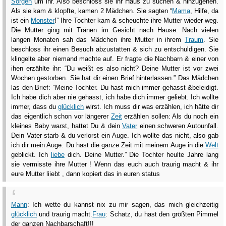
Sorgen
um ihr. Also beschloss sie ihr Haus zu suchen & hinzugehen.
Als sie kam & klopfte, kamen 2 Mädchen. Sie sagten “
Mama
, Hilfe, da
ist ein
Monster
!” Ihre Tochter kam & scheuchte ihre Mutter wieder weg.
Die Mutter ging mit Tränen im Gesicht nach Hause. Nach vielen
langen Monaten sah das Mädchen ihre Mutter in ihrem
Traum
. Sie
beschloss ihr einen Besuch abzustatten & sich zu entschuldigen. Sie
klingelte aber niemand machte auf. Er fragte die Nachbarn & einer von
ihen erzählte ihr: “Du weißt es also nicht? Deine Mutter ist vor zwei
Wochen gestorben. Sie hat dir einen Brief hinterlassen.” Das Mädchen
las den Brief: “Meine Tochter. Du hast mich immer gehasst &beleidigt.
Ich habe dich aber nie gehasst, ich habe dich immer geliebt. Ich wollte
immer, dass du
glücklich
wirst. Ich muss dir was erzählen, ich hätte dir
das eigentlich schon vor längerer
Zeit
erzählen sollen: Als du noch ein
kleines Baby warst, hattet Du & dein
Vater
einen schweren Autounfall.
Dein Vater starb & du verlorst ein Auge. Ich wollte das nicht, also gab
ich dir mein Auge. Du hast die ganze Zeit mit meinem Auge in die
Welt
geblickt. Ich
liebe
dich. Deine Mutter.” Die Tochter heulte Jahre lang
sie vermisste ihre Mutter ! Wenn das euch auch traurig macht & ihr
eure Mutter liiebt , dann kopiert das in euren status
Mann
: Ich wette du kannst nix zu mir sagen, das mich gleichzeitig
glücklich
und traurig macht.
Frau
: Schatz, du hast den größten Pimmel
der ganzen Nachbarschaft!!!