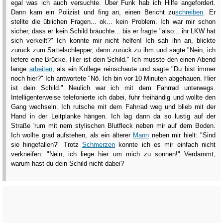
egal was ich auch versuchte. Über Funk hab ich Hilfe angefordert.
Dann kam ein Polizist und fing an, einen Bericht zu
schreiben
. Er
stellte die üblichen Fragen... ok... kein Problem. Ich war mir schon
sicher, dass er kein Schild bräuchte... bis er fragte "also... ihr LKW hat
sich verkeilt?" Ich konnte mir nicht helfen! Ich sah ihn an, blickte
zurück zum Sattelschlepper, dann zurück zu ihm und sagte "Nein, ich
liefere eine Brücke. Hier ist dein Schild." Ich musste den einen Abend
lange
arbeiten
, als ein Kollege reinschaute und sagte "Du bist immer
noch hier?" Ich antwortete "Nö. Ich bin vor 10 Minuten abgehauen. Hier
ist dein Schild." Neulich war ich mit dem Fahrrad unterwegs.
Intelligenterweise telefonierte ich dabei, fuhr freihändig und wollte den
Gang wechseln. Ich rutsche mit dem Fahrrad weg und blieb mit der
Hand in der Leitplanke hängen. Ich lag dann da so lustig auf der
Straße 'rum mit nem stylischen Blutfleck neben mir auf dem Boden.
Ich wollte grad aufstehen, als ein älterer
Mann
neben mir hielt: "Sind
sie hingefallen?" Trotz
Schmerzen
konnte ich es mir einfach nicht
verkneifen: "Nein, ich liege hier um mich zu sonnen!" Verdammt,
warum hast du dein Schild nicht dabei?