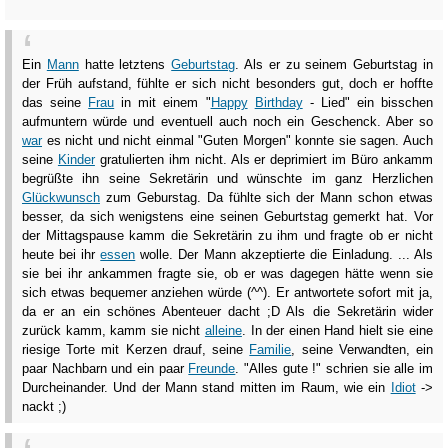
Ein
Mann
hatte letztens
Geburtstag
. Als er zu seinem Geburtstag in
der Früh aufstand, fühlte er sich nicht besonders gut, doch er hoffte
das seine
Frau
in mit einem "
Happy
Birthday
- Lied" ein bisschen
aufmuntern würde und eventuell auch noch ein Geschenck. Aber so
war
es nicht und nicht einmal "Guten Morgen" konnte sie sagen. Auch
seine
Kinder
gratulierten ihm nicht. Als er deprimiert im Büro ankamm
begrüßte ihn seine Sekretärin und wünschte im ganz Herzlichen
Glückwunsch
zum Geburstag. Da fühlte sich der Mann schon etwas
besser, da sich wenigstens eine seinen Geburtstag gemerkt hat. Vor
der Mittagspause kamm die Sekretärin zu ihm und fragte ob er nicht
heute bei ihr
essen
wolle. Der Mann akzeptierte die Einladung. ... Als
sie bei ihr ankammen fragte sie, ob er was dagegen hätte wenn sie
sich etwas bequemer anziehen würde (^^). Er antwortete sofort mit ja,
da er an ein schönes Abenteuer dacht ;D Als die Sekretärin wider
zurück kamm, kamm sie nicht
alleine
. In der einen Hand hielt sie eine
riesige Torte mit Kerzen drauf, seine
Familie
, seine Verwandten, ein
paar Nachbarn und ein paar
Freunde
. "Alles gute !" schrien sie alle im
Durcheinander. Und der Mann stand mitten im Raum, wie ein
Idiot
->
nackt ;)