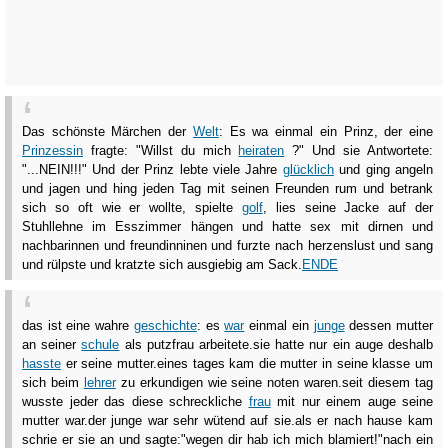
Das schönste Märchen der
Welt
: Es wa einmal ein Prinz, der eine
Prinzessin
fragte: "Willst du mich
heiraten
?" Und sie Antwortete:
"...NEIN!!!" Und der Prinz lebte viele Jahre
glücklich
und ging angeln
und jagen und hing jeden Tag mit seinen Freunden rum und betrank
sich so oft wie er wollte, spielte
golf
, lies seine Jacke auf der
Stuhllehne im Esszimmer hängen und hatte sex mit dirnen und
nachbarinnen und freundinninen und furzte nach herzenslust und sang
und rülpste und kratzte sich ausgiebig am Sack.
ENDE
das ist eine wahre
geschichte
: es
war
einmal ein
junge
dessen mutter
an seiner
schule
als putzfrau arbeitete.sie hatte nur ein auge deshalb
hasste
er seine mutter.eines tages kam die mutter in seine klasse um
sich beim
lehrer
zu erkundigen wie seine noten waren.seit diesem tag
wusste jeder das diese schreckliche
frau
mit nur einem auge seine
mutter war.der junge war sehr wütend auf sie.als er nach hause kam
schrie er sie an und sagte:"wegen dir hab ich mich blamiert!"nach ein