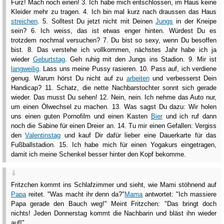
Furz! Mach noch einen! 3. Ich habe mich entschlossen, im Haus keine
Kleider mehr zu tragen. 4. Ich bin mal kurz nach draussen das Haus
streichen
. 5. Solltest Du jetzt nicht mit Deinen
Jungs
in der Kneipe
sein? 6. Ich weiss, das ist etwas enger hinten. Würdest Du es
trotzdem nochmal versuchen? 7. Du bist so sexy, wenn Du besoffen
bist. 8. Das verstehe ich vollkommen, nächstes Jahr habe ich ja
wieder
Geburtstag
. Geh ruhig mit den Jungs ins Stadion. 9. Mir ist
langweilig
. Lass uns meine Pussy rasieren. 10. Pass auf, ich verdiene
genug. Warum hörst Du nicht auf zu
arbeiten
und verbesserst Dein
Handicap? 11. Schatz, die nette Nachbarstochter sonnt sich gerade
wieder. Das musst Du sehen! 12. Nein, nein. Ich nehme das Auto nur,
um einen Ölwechsel zu machen. 13. Was sagst Du dazu: Wir holen
uns einen guten Pornofilm und einen Kasten
Bier
und ich ruf dann
noch die Sabine für einen Dreier an. 14. Tu mir einen Gefallen: Vergiss
den
Valentinstag
und kauf Dir dafür lieber eine Dauerkarte für das
Fußballstadion. 15. Ich habe mich für einen Yogakurs eingetragen,
damit ich meine Schenkel besser hinter den Kopf bekomme.
Fritzchen kommt ins Schlafzimmer und sieht, wie Mami stöhnend auf
Papa
reitet. "Was macht ihr denn da?"
Mama
antwortet: "Ich massiere
Papa gerade den Bauch weg!" Meint Fritzchen: "Das bringt doch
nichts! Jeden Donnerstag kommt die Nachbarin und bläst ihn wieder
auf!"