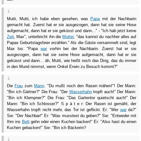
Mutti, Mutti, ich habe eben gesehen, was
Papa
mit der Nachbarin
gemacht hat. Zuerst hat er sie ausgezogen, dann hat sie seine Hose
aufgemacht, dann hat er sie geküsst und dann..." - "Ich hab jetzt keine
Zeit
, Max", unterbricht ihn die
Mutter
, "das kannst du nachher alles auf
Papas Geburtstagsfeier erzählen." Als die Gäste versammelt sind, legt
Max los: "Papa
war
vorhin bei der Nachbarin. Zuerst hat er sie
ausgezogen, dann hat sie seine Hose aufgemacht, dann hat er sie
geküsst und dann... äh, Mutti, wie heißt noch das Ding, das du immer
in den Mund nimmst, wenn Onkel Erwin zu Besuch kommt?"
Die
Frau
zum
Mann
: "Du mußt noch den Rasen mähen!"! Der Mann:
"Bin ich Gärtner?" Die Frau: "Der
Wasserhahn
tropft auch!" Der Mann:
"Bin ich Klempner?" Die Frau: "Das Gartentor quietscht auch!" Der
Mann: "Bin ich Schlosser?" S p ä t e r: Der Rasen ist gemäht, der
Wasserhahn tropft nicht mehr, das Tor ist geflickt. Er: "Wer
war
da?"
Sie: "Der Nachbar!" Er: "Was musstest du geben?" Sie: "Entweder mit
Ihm ins
Bett
gehn oder einen Kuchen backen!" Er: "Also hast du einen
Kuchen gebacken!" Sie: "Bin ich Bäckerin?