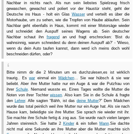
Nachbar in nichts nach. Als nun sein liebstes Spielzeug frisch
gewaschen, gewachst und poliert vor der Haustür steht, geht der
Deutsche ins Haus - holt ein Glas
Wasser
und verteilt es über die
Motorhaube, um zu sehen, wie die Tropfen von Haube ablaufen. Sein
Nachbar geht ebenfalls in Haus, kommt mit einer Motorsäge wieder
und schneidet den Auspuff seines Wagens ab. Sein deutscher
Nachbar schaut ihn
fragend
an und fragt erschrocken: 'Bist du
wahnsinnig, warum schneidest du denn deinen Auspuff ab?' - 'Wieso,
wenn du dein Auto taufen kannst, dann werd ich meins doch wohl
beschneiden dürfen, oder?
Bitte nimm dir die 2 Minuten um es durchzulesen,es ist wirklich
traurig.. Es
war
einmal ein
Mädchen
… Sie war hübsch & sie war
beliebt. Aber ihre Mutter hatte nur ein Auge & war die Putzfrau von
ihrer
Schule
. Niemand wusste es. Eines Tages wollte die Mutter die
Noten von ihrer Tochter
wissen
. Also kam Sie in die Schule & fragte
den
Lehrer
. Alle sagten “Bähh, ist das
deine Mutter
?” Dem Mädchen
wurde das total peinlich weil ihre Mutter nur ein Auge hat. Als sie nach
Hause kam, beleidigte sie ihre Mutter. Sie sprach nie wieder mit ihr.
Sie machte ihre Schule fertig & zog aus. Sie wurde nach vielen langen
Jahren steinreich. Sie hatte 2
Kinder
& ein tollen
Mann
.Sie dachte
nicht mal eine Sekunde an ihre Mutter aber die Mutter machte sich