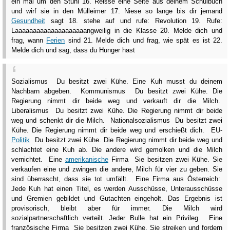
ein mal um den Stuhl 16. Reisse eine Seite aus deinem Schulbuch
und wirf sie in den Mülleimer 17. Niese so lange bis dir jemand
Gesundheit
sagt 18. stehe auf und rufe: Revolution 19. Rufe:
Laaaaaaaaaaaaaaaaaaaangweilig in die Klasse 20. Melde dich und
frag, wann
Ferien
sind 21. Melde dich und frag, wie spät es ist 22.
Melde dich und sag, dass du Hunger hast
Sozialismus Du besitzt zwei Kühe. Eine Kuh musst du deinem
Nachbarn abgeben. Kommunismus Du besitzt zwei Kühe. Die
Regierung nimmt dir beide weg und verkauft dir die Milch.
Liberalismus Du besitzt zwei Kühe. Die Regierung nimmt dir beide
weg und schenkt dir die Milch. Nationalsozialismus Du besitzt zwei
Kühe. Die Regierung nimmt dir beide weg und erschießt dich. EU-
Politik
Du besitzt zwei Kühe. Die Regierung nimmt dir beide weg und
schlachtet eine Kuh ab. Die andere wird gemolken und die Milch
vernichtet. Eine
amerikanische
Firma Sie besitzen zwei Kühe. Sie
verkaufen eine und zwingen die andere, Milch für vier zu geben. Sie
sind überrascht, dass sie tot umfällt. Eine Firma aus Österreich:
Jede Kuh hat einen Titel, es werden Ausschüsse, Unterausschüsse
und Gremien gebildet und Gutachten eingeholt. Das Ergebnis ist
provisorisch, bleibt aber für immer. Die Milch wird
sozialpartnerschaftlich verteilt. Jeder Bulle hat ein Privileg. Eine
französische Firma Sie besitzen zwei Kühe. Sie streiken und fordern