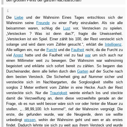
den größten Penis der ganzen Nachbarschaft!”
Die
Liebe
und der Wahnsinn Eines Tages entschloss sich der
Wahnsinn seine
Freunde
zu einer Party einzuladen. Als sie alle
beisammen waren, schlug die
Lust
vor, Verstecken zu spielen.
„Verstecken ? Was ist denn das?“, fragte die Unwissenheit.
„Verstecken ist ein Spiel. Einer zählt bis 100, der Rest versteckt sich
solange und wird dann vom Zähler gesucht.“, erklärt die
Intelligenz
.
Alle willigen ein, nur die
Furcht
und die
Faulheit
nicht, da die Furcht zu
viel
Angst
hatte und die Faulheit viel zu faul
war
um sich auch nur
einen Millimeter weit zu bewegen. Der Wahnsinn war wahnsinnig
begeistert und erklärte sich sofort bereit zu zählen. So begann das
Durcheinander, denn alle liefen durch den
Garten
auf der Suche nach
dem besten Versteck. Die Sicherheit ging auf Nummer sicher und
versteckte sich im Nachbargarten, die Sorglosigkeit stellte sich
sorglos 2 Meter entfernt vom Zähler in eine Hecke. Auch der Rest
versteckte sich. Nur die
Traurigkeit
weinte einfach los und steckte
damit die Verzweiflung an, denn diese verzweifelte gerade an der
Frage, ob es nun wohl besser wäre sich vor oder hinter die Mauer zu
stellen. „…98,99,100. Ich komme!“, rief der Wahnsinn vergnügt. Die
erste, die gefunden wurde, war die Neugierde, denn sie wollte
unbedingt
wissen
, wohin der Wahnsinn geht und wen er als erstes
findet. Dadurch lehnte sie sich zu weit aus ihrem Versteck und wurde