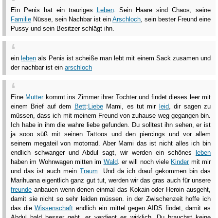
Ein Penis hat ein trauriges
Leben
. Sein Haare sind Chaos, seine
Familie
Nüsse, sein Nachbar ist ein
Arschloch
, sein bester Freund eine
Pussy und sein Besitzer schlägt ihn.
ein
leben
als Penis ist scheiße man lebt mit einem Sack zusamen und
der nachbar ist ein
arschloch
Eine
Mutter
kommt ins Zimmer ihrer Tochter und findet dieses leer mit
einem Brief auf dem
Bett
:
Liebe
Mami, es tut mir
leid
, dir sagen zu
müssen, dass ich mit meinem Freund von zuhause weg gegangen bin.
Ich habe in ihm die wahre liebe gefunden. Du solltest ihn sehen, er ist
ja sooo süß mit seinen Tattoos und den piercings und vor allem
seinem megateil von motorrad. Aber Mami das ist nicht alles ich bin
endlich schwanger und Abdul sagt, wir werden ein schönes
leben
haben im Wohnwagen mitten im
Wald
. er will noch viele
Kinder
mit mir
und das ist auch mein
Traum
. Und da ich drauf gekommen bin das
Marihuana eigentlich ganz gut tut, werden wir das gras auch für unsere
freunde
anbauen wenn denen einmal das Kokain oder Heroin ausgeht,
damit sie nicht so sehr leiden müssen. in der Zwischenzeit hoffe ich
das die
Wissenschaft
endlich ein mittel gegen AIDS findet, damit es
Abdul bald besser geht, er verdient es wirklich. Du brauchst keine