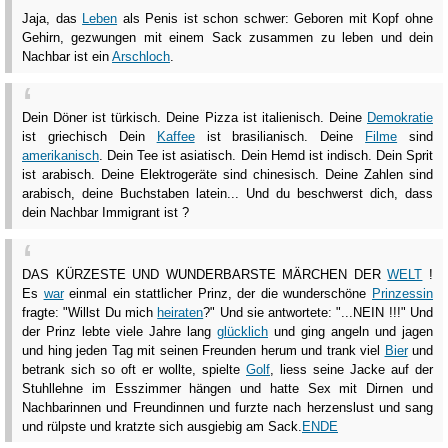
Jaja, das
Leben
als Penis ist schon schwer: Geboren mit Kopf ohne
Gehirn, gezwungen mit einem Sack zusammen zu leben und dein
Nachbar ist ein
Arschloch
.
Dein Döner ist türkisch. Deine Pizza ist italienisch. Deine
Demokratie
ist griechisch Dein
Kaffee
ist brasilianisch. Deine
Filme
sind
amerikanisch
. Dein Tee ist asiatisch. Dein Hemd ist indisch. Dein Sprit
ist arabisch. Deine Elektrogeräte sind chinesisch. Deine Zahlen sind
arabisch, deine Buchstaben latein... Und du beschwerst dich, dass
dein Nachbar Immigrant ist ?
DAS KÜRZESTE UND WUNDERBARSTE MÄRCHEN DER
WELT
!
Es
war
einmal ein stattlicher Prinz, der die wunderschöne
Prinzessin
fragte: "Willst Du mich
heiraten
?" Und sie antwortete: "...NEIN !!!" Und
der Prinz lebte viele Jahre lang
glücklich
und ging angeln und jagen
und hing jeden Tag mit seinen Freunden herum und trank viel
Bier
und
betrank sich so oft er wollte, spielte
Golf
, liess seine Jacke auf der
Stuhllehne im Esszimmer hängen und hatte Sex mit Dirnen und
Nachbarinnen und Freundinnen und furzte nach herzenslust und sang
und rülpste und kratzte sich ausgiebig am Sack.
ENDE