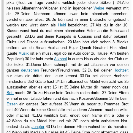
pika (Heut zu Tage versteht wirklich jeder diese Sätze ) 24.Alle
heissen Albanerinnen/Albaner sind in irgendeiner
Weise
Verwandt mit
dir. 25.Deine Nachbarn können zwar kein albanisch sprechen,
verstehen aber alles. 26.Du könntest in einer Blutrache umgebracht
werden und wirst dann als
Held
bezeichnet. 27.Als du in der 10.
Klasse warst hast du mal einen albanischen Adler an die Schulwand
gesprüht. 28.Du und deine Kumpels & Cousins sind dafür bekannt,
Clubs und Discos aufzumischen. 29.Man hört dich schon 3 Blocks
entfernt wie du Sinan Hoxha und Bujar Qamili Greatest Hits hörst.
(Laute
Musik
ist ein muss, egal ob im Auto oder zu Hause. Am besten
Popullore) 30.Ihr habt mehr
Alkohol
in eurem Haus als das der Club um
die Ecke. 31.Deine Mom schimpft mit dir auf albanisch vor deinen
ganzen
deutschen
Freunden/Freundinnen. 32.Du bei deiner
Hochzeit
nur etwa ein drittel der Leute kennst 33.Du bei deiner Hochzeit
mindestens 350 Gäste hast 34.Ein albanisches Mädel versucht wie 25
auszusehen aber es erst 15 ist 35.Deine Mutter dir immer noch das
Bett
macht 36.Du zu Hause kein Deutsch reden darfst 37.Deine Eltern
einmal in den Urlaub fahren und das nach Kosova/Albanien 38.Ihr beim
Essen
ein ganzes Brot aufesst 39.Wenn du sogar zu Pommes Brot
isst 40.Wenn du keine Geschäfte mit anderen Albanern machen willst
oder machst 41.Du weiblich bist, endet dein Name mit a oder e
42.Wenn du ein Mädel bist und mit 20` noch nicht verheiratet bist,
endest du als
Jungfer
43.Du bei deinen Eltern wohnst bis du heiratest
44.Wenn raki Medizin für alles ist 45.Deine Oma nicht akzeptiert, dass