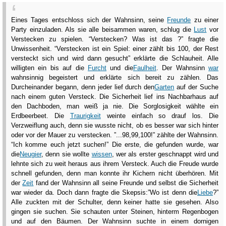
Eines Tages entschloss sich der Wahnsinn, seine
Freunde
zu einer
Party einzuladen. Als sie alle beisammen waren, schlug die
Lust
vor
Verstecken zu spielen. “Verstecken? Was ist das ?” fragte die
Unwissenheit. “Verstecken ist ein Spiel: einer zählt bis 100, der Rest
versteckt sich und wird dann gesucht” erklärte die Schlauheit. Alle
willigten ein bis auf die
Furcht
und die
Faulheit
. Der Wahnsinn
war
wahnsinnig begeistert und erklärte sich bereit zu zählen. Das
Durcheinander begann, denn jeder lief durch den
Garten
auf der Suche
nach einem guten Versteck. Die Sicherheit lief ins Nachbarhaus auf
den Dachboden, man weiß ja nie. Die Sorglosigkeit wählte ein
Erdbeerbeet. Die
Traurigkeit
weinte einfach so drauf los. Die
Verzweiflung auch, denn sie wusste nicht, ob es besser war sich hinter
oder vor der Mauer zu verstecken. ”...98,99,100!” zählte der Wahnsinn.
“Ich komme euch jetzt suchen!” Die erste, die gefunden wurde, war
die
Neugier
, denn sie wollte
wissen
, wer als erster geschnappt wird und
lehnte sich zu weit heraus aus ihrem Versteck. Auch die Freude wurde
schnell gefunden, denn man konnte ihr Kichern nicht überhören. Mit
der
Zeit
fand der Wahnsinn all seine Freunde und selbst die Sicherheit
war wieder da. Doch dann fragte die Skepsis:”Wo ist denn die
Liebe
?”
Alle zuckten mit der Schulter, denn keiner hatte sie gesehen. Also
gingen sie suchen. Sie schauten unter Steinen, hinterm Regenbogen
und auf den Bäumen. Der Wahnsinn suchte in einem dornigen