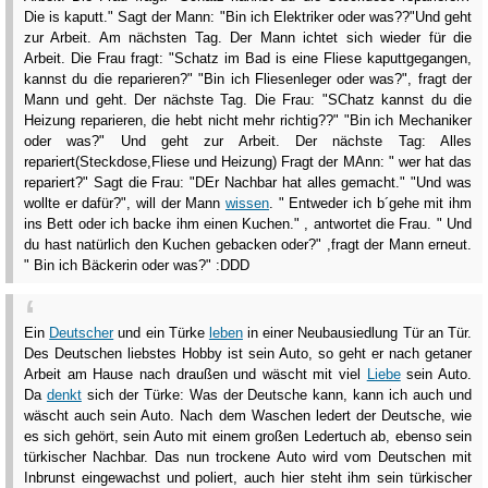
Die is kaputt." Sagt der Mann: "Bin ich Elektriker oder was??"Und geht
zur Arbeit. Am nächsten Tag. Der Mann ichtet sich wieder für die
Arbeit. Die Frau fragt: "Schatz im Bad is eine Fliese kaputtgegangen,
kannst du die reparieren?" "Bin ich Fliesenleger oder was?", fragt der
Mann und geht. Der nächste Tag. Die Frau: "SChatz kannst du die
Heizung reparieren, die hebt nicht mehr richtig??" "Bin ich Mechaniker
oder was?" Und geht zur Arbeit. Der nächste Tag: Alles
repariert(Steckdose,Fliese und Heizung) Fragt der MAnn: " wer hat das
repariert?" Sagt die Frau: "DEr Nachbar hat alles gemacht." "Und was
wollte er dafür?", will der Mann
wissen
. " Entweder ich b´gehe mit ihm
ins Bett oder ich backe ihm einen Kuchen." , antwortet die Frau. " Und
du hast natürlich den Kuchen gebacken oder?" ,fragt der Mann erneut.
" Bin ich Bäckerin oder was?" :DDD
Ein
Deutscher
und ein Türke
leben
in einer Neubausiedlung Tür an Tür.
Des Deutschen liebstes Hobby ist sein Auto, so geht er nach getaner
Arbeit am Hause nach draußen und wäscht mit viel
Liebe
sein Auto.
Da
denkt
sich der Türke: Was der Deutsche kann, kann ich auch und
wäscht auch sein Auto. Nach dem Waschen ledert der Deutsche, wie
es sich gehört, sein Auto mit einem großen Ledertuch ab, ebenso sein
türkischer Nachbar. Das nun trockene Auto wird vom Deutschen mit
Inbrunst eingewachst und poliert, auch hier steht ihm sein türkischer