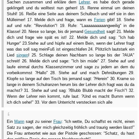
Sachen zusammen und erkläre dem
Lehrer
, es habe doch gerade
geklingelt und du wolltest nun gehen! 15. Renne einmal um deinen
Stuhl! 16. Reiße eine Seite aus deinem Schulbuch und wirf sie in den
Mülleimer! 17. Melde dich und frage, wann es
Ferien
gibt! 18. Stehe
auf und rufe: "Revolution"! 19. Rufe: "Laaaaaaaaaangweilig" in die
Klasse! 20. Niese so lange, bis dir jemand
Gesundheit
sagt! 21. Melde
dich und frage wie spät es ist! 22. Melde dich und sag: "Ich hab
Hunger" 23.Stehe auf und hüpfe auf einem Bein, wenn der Lehrer fragt
was das soll sag meinFuß ist eingeschlafen 24. Plötzlich lautstark ein
Lied
singen
! 25. Schlage deinen Nachbarn so lange bis der ?AUA"
schreit! 26. Melde dich und sage: "Ich bin müde" 27. Stehe auf und
laufe einmal durchs Klassenzimmer und sage zu jedem an dem du
vorbeikommst ?Hallo" 28. Stehe auf und mach Dehnübungen 29.
Klopfe so lange auf den Tisch bis jemand sagt: ?Herein" 30. Krame so
lange in deinem Schulranzen herum bis der Lehrer dich fragt was du da
machst? 31. Stehe auf und sag: ?Blubb Blubb macht der Fisch"! 32.
Wenn der Lehrer rein kommt, rufe laut: ?Und es macht Bumm wenn
ich dich sehe!" 33. Vor dem Unterricht verstecken sich alle
Ein
Mann
sagt zu seiner
Frau
: “Ich wette, Du schaffst es nicht, einen
Satz zu sagen, der mich gleichzeitig fröhlich und traurig werden lässt!”
Die Frau antwortet wie aus der Pistole geschossen: “Schatz, du hast