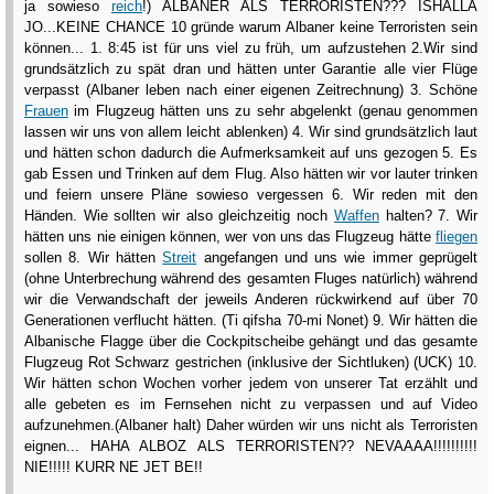
ja sowieso
reich
!) ALBANER ALS TERRORISTEN??? ISHALLA
JO...KEINE CHANCE 10 gründe warum Albaner keine Terroristen sein
können... 1. 8:45 ist für uns viel zu früh, um aufzustehen 2.Wir sind
grundsätzlich zu spät dran und hätten unter Garantie alle vier Flüge
verpasst (Albaner leben nach einer eigenen Zeitrechnung) 3. Schöne
Frauen
im Flugzeug hätten uns zu sehr abgelenkt (genau genommen
lassen wir uns von allem leicht ablenken) 4. Wir sind grundsätzlich laut
und hätten schon dadurch die Aufmerksamkeit auf uns gezogen 5. Es
gab Essen und Trinken auf dem Flug. Also hätten wir vor lauter trinken
und feiern unsere Pläne sowieso vergessen 6. Wir reden mit den
Händen. Wie sollten wir also gleichzeitig noch
Waffen
halten? 7. Wir
hätten uns nie einigen können, wer von uns das Flugzeug hätte
fliegen
sollen 8. Wir hätten
Streit
angefangen und uns wie immer geprügelt
(ohne Unterbrechung während des gesamten Fluges natürlich) während
wir die Verwandschaft der jeweils Anderen rückwirkend auf über 70
Generationen verflucht hätten. (Ti qifsha 70-mi Nonet) 9. Wir hätten die
Albanische Flagge über die Cockpitscheibe gehängt und das gesamte
Flugzeug Rot Schwarz gestrichen (inklusive der Sichtluken) (UCK) 10.
Wir hätten schon Wochen vorher jedem von unserer Tat erzählt und
alle gebeten es im Fernsehen nicht zu verpassen und auf Video
aufzunehmen.(Albaner halt) Daher würden wir uns nicht als Terroristen
eignen... HAHA ALBOZ ALS TERRORISTEN?? NEVAAAA!!!!!!!!!!
NIE!!!!! KURR NE JET BE!!