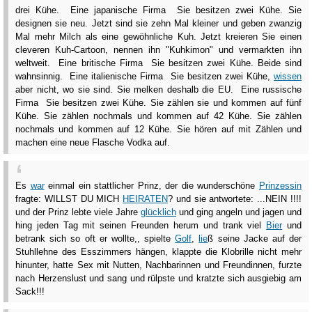
drei Kühe. Eine japanische Firma Sie besitzen zwei Kühe. Sie
designen sie neu. Jetzt sind sie zehn Mal kleiner und geben zwanzig
Mal mehr Milch als eine gewöhnliche Kuh. Jetzt kreieren Sie einen
cleveren Kuh-Cartoon, nennen ihn "Kuhkimon" und vermarkten ihn
weltweit. Eine britische Firma Sie besitzen zwei Kühe. Beide sind
wahnsinnig. Eine italienische Firma Sie besitzen zwei Kühe,
wissen
aber nicht, wo sie sind. Sie melken deshalb die EU. Eine russische
Firma Sie besitzen zwei Kühe. Sie zählen sie und kommen auf fünf
Kühe. Sie zählen nochmals und kommen auf 42 Kühe. Sie zählen
nochmals und kommen auf 12 Kühe. Sie hören auf mit Zählen und
machen eine neue Flasche Vodka auf.
Es
war
einmal ein stattlicher Prinz, der die wunderschöne
Prinzessin
fragte: WILLST DU MICH
HEIRATEN
? und sie antwortete: ...NEIN !!!!
und der Prinz lebte viele Jahre
glücklich
und ging angeln und jagen und
hing jeden Tag mit seinen Freunden herum und trank viel
Bier
und
betrank sich so oft er wollte,, spielte
Golf
,
lie
ß seine Jacke auf der
Stuhllehne des Esszimmers hängen, klappte die Klobrille nicht mehr
hinunter, hatte Sex mit Nutten, Nachbarinnen und Freundinnen, furzte
nach Herzenslust und sang und rülpste und kratzte sich ausgiebig am
Sack!!!