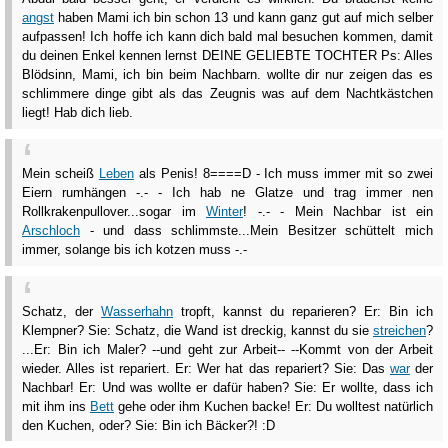
angst
haben Mami ich bin schon 13 und kann ganz gut auf mich selber
aufpassen! Ich hoffe ich kann dich bald mal besuchen kommen, damit
du deinen Enkel kennen lernst DEINE GELIEBTE TOCHTER Ps: Alles
Blödsinn, Mami, ich bin beim Nachbarn. wollte dir nur zeigen das es
schlimmere dinge gibt als das Zeugnis was auf dem Nachtkästchen
liegt! Hab dich lieb.
Mein scheiß
Leben
als Penis! 8====D - Ich muss immer mit so zwei
Eiern rumhängen -.- - Ich hab ne Glatze und trag immer nen
Rollkrakenpullover...sogar im
Winter
! -.- - Mein Nachbar ist ein
Arschloch
- und dass schlimmste...Mein Besitzer schüttelt mich
immer, solange bis ich kotzen muss -.-
Schatz, der
Wasserhahn
tropft, kannst du reparieren? Er: Bin ich
Klempner? Sie: Schatz, die Wand ist dreckig, kannst du sie
streichen
?
...Er: Bin ich Maler? --und geht zur Arbeit-- --Kommt von der Arbeit
wieder. Alles ist repariert. Er: Wer hat das repariert? Sie: Das
war
der
Nachbar! Er: Und was wollte er dafür haben? Sie: Er wollte, dass ich
mit ihm ins
Bett
gehe oder ihm Kuchen backe! Er: Du wolltest natürlich
den Kuchen, oder? Sie: Bin ich Bäcker?! :D