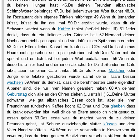
du keinen Hunger hast 46.Du deinen Freunden albanische
Schimpfwörter beibringst 47.Du bei jedem zweiten Wort fluchst 48.Du
im Restaurant dein eigenes Trinken mitbringst 49.Wenn du jemanden
küsst, küsst du ihn drei mal 50.Dir erzählt wurde, dass dir ein
Schwanz wächst wenn du
Kaffee
trinkst (set´del bishti !!!) 51.Jeder
denkt, dass du ein Italiener oder Grieche bist 52.Niemand deinen
Nachnamen richtig ausspricht und sie dafür einen Spitznamen erfinden
53.Deine Eltern lieber Kassetten kaufen als CD's 54.Du hast omas
Haare nicht gesehen seit opa gestorben ist 55.Dein Vater mit dir
spricht und er dich fast bei jedem Wort budalla nennt 56.Wenn du
diese Liste hier liest und dir einen ablachst 57.Du 3 Stunden im Café
sitzt, aber nur einen Café trinkst 58.Dir als kleines
Mädchen
oder
Junge eine Glatze geschoren wurde damit deine Haare besser
wachsen
59.Wenn du denkst, dass die berühmtesten Leute eigentlich
Albaner sind, die nur ihren Namen geändert haben 60.An deinem
Geburtstag
dich alle an den Ohren ziehen (..u rritsh ! ) 61.Deine Mutter
schwärmt, wie gut albanisches Essen doch ist, aber sie ihren
Freundinnen türkischen Kaffee kocht 62.Oma und Opa
glauben
dass
du krank geworden bist, weil dir deine Eltern angeblich nicht genug zu
essen geben 63.Das erste was du machst wenn du zu deinen
Freunden gehst, ist Schuhe ausziehen,die Mutter
küssen
und dem
Vater Hand schütteln . 64.Wenn deine Verwandten in Kosovo von dir
erwarten,dass du deine ganzen Besitztümer verschenkst(denn du bist