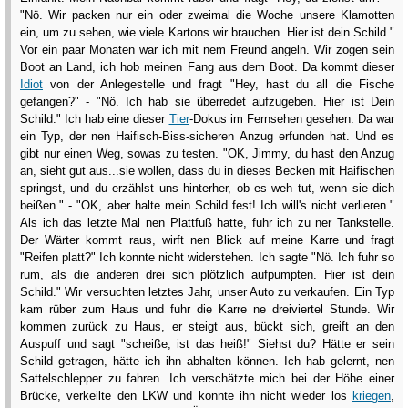
"Nö. Wir packen nur ein oder zweimal die Woche unsere Klamotten
ein, um zu sehen, wie viele Kartons wir brauchen. Hier ist dein Schild."
Vor ein paar Monaten war ich mit nem Freund angeln. Wir zogen sein
Boot an Land, ich hob meinen Fang aus dem Boot. Da kommt dieser
Idiot
von der Anlegestelle und fragt "Hey, hast du all die Fische
gefangen?" - "Nö. Ich hab sie überredet aufzugeben. Hier ist Dein
Schild." Ich hab eine dieser
Tier
-Dokus im Fernsehen gesehen. Da war
ein Typ, der nen Haifisch-Biss-sicheren Anzug erfunden hat. Und es
gibt nur einen Weg, sowas zu testen. "OK, Jimmy, du hast den Anzug
an, sieht gut aus...sie wollen, dass du in dieses Becken mit Haifischen
springst, und du erzählst uns hinterher, ob es weh tut, wenn sie dich
beißen." - "OK, aber halte mein Schild fest! Ich will's nicht verlieren."
Als ich das letzte Mal nen Plattfuß hatte, fuhr ich zu ner Tankstelle.
Der Wärter kommt raus, wirft nen Blick auf meine Karre und fragt
"Reifen platt?" Ich konnte nicht widerstehen. Ich sagte "Nö. Ich fuhr so
rum, als die anderen drei sich plötzlich aufpumpten. Hier ist dein
Schild." Wir versuchten letztes Jahr, unser Auto zu verkaufen. Ein Typ
kam rüber zum Haus und fuhr die Karre ne dreiviertel Stunde. Wir
kommen zurück zu Haus, er steigt aus, bückt sich, greift an den
Auspuff und sagt "scheiße, ist das heiß!" Siehst du? Hätte er sein
Schild getragen, hätte ich ihn abhalten können. Ich hab gelernt, nen
Sattelschlepper zu fahren. Ich verschätzte mich bei der Höhe einer
Brücke, verkeilte den LKW und konnte ihn nicht wieder los
kriegen
,