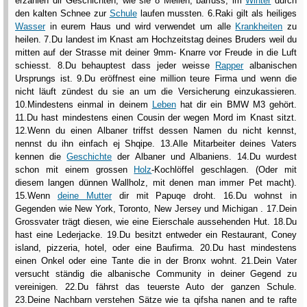
erzählen dir Geschichten, wie sie 8 Meilen, barfuss, im
Winter
durch
den kalten Schnee zur
Schule
laufen mussten. 6.Raki gilt als heiliges
Wasser
in eurem Haus und wird verwendet um alle
Krankheiten
zu
heilen. 7.Du landest im Knast am Hochzeitstag deines Bruders weil du
mitten auf der Strasse mit deiner 9mm- Knarre vor Freude in die Luft
schiesst. 8.Du behauptest dass jeder weisse
Rapper
albanischen
Ursprungs ist. 9.Du eröffnest eine million teure Firma und wenn die
nicht läuft zündest du sie an um die Versicherung einzukassieren.
10.Mindestens einmal in deinem
Leben
hat dir ein BMW M3 gehört.
11.Du hast mindestens einen Cousin der wegen Mord im Knast sitzt.
12.Wenn du einen Albaner triffst dessen Namen du nicht kennst,
nennst du ihn einfach ej Shqipe. 13.Alle Mitarbeiter deines Vaters
kennen die
Geschichte
der Albaner und Albaniens. 14.Du wurdest
schon mit einem grossen
Holz
-Kochlöffel geschlagen. (Oder mit
diesem langen dünnen Wallholz, mit denen man immer Pet macht).
15.Wenn
deine Mutter
dir mit Papuqe droht. 16.Du wohnst in
Gegenden wie New York, Toronto, New Jersey und Michigan . 17.Dein
Grossvater trägt diesen, wie eine Eierschale aussehenden Hut. 18.Du
hast eine Lederjacke. 19.Du besitzt entweder ein Restaurant, Coney
island, pizzeria, hotel, oder eine Baufirma. 20.Du hast mindestens
einen Onkel oder eine Tante die in der Bronx wohnt. 21.Dein Vater
versucht ständig die albanische Community in deiner Gegend zu
vereinigen. 22.Du fährst das teuerste Auto der ganzen Schule.
23.Deine Nachbarn verstehen Sätze wie ta qifsha nanen and te rafte