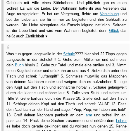
Gebüsch mit Hilfe eines Stöckchens. Und plötzlich gab es einen
Schrei! Es war die Liebe. Der Wahnsinn hatte ihr aus Versehen das
Auge rausgepiekst. Er bat um Vergebung, flehte um
Verzeihung
und
bot der Liebe an, sie für immer zu begleiten und ihre Sehkraft zu
werden. Die Liebe akzeptierte die Entschuldigung natürlich. Seitdem
ist die Liebe blind und wird vom Wahnsinn begleitet. denn
Glück
das
heißt auch Zärtlichkeit ♥
Was tun gegen langeweile in der
Schule
???? hier sind 22 Tipps gegen
Langeweile in der Schule!!!! 1. Gehe zum Mülleimer und schmeiss
dein
Buch
hinein 2. Gehe zur Tafel und male eine smiley an! 3. Nimm
einen Kugelschreiber und drück ihn an und aus 4. Setze dich unter den
Tisch und schrei: "Luftangriff" 5. Schmeiss mutwillig das Mäppchen
von deinem Nachbarn runter und weigere dich es aufzuheben 6. Lege
den Kopf auf den Tisch und schnarche hörbar 7. Schaue gelangweilt
durch die klasse und stöhne laut 8. Falle vom Stuhl und schrei um
Hilfe 9. Gehe barfuss durch die Klasse 10. Stelle dich auf den Tisch
11. Schlage deinen Kopf auf den Tisch und schrei: "AUA!" 12. Fass
dein Nachbarn an der Hand und sage: "Piep, Piep, wir haben uns lieb!"
13. Greif deinen Nachbarn panisch an dem
arm
und schrei ihn an:
pass auf 14. Pack deine Sachen zusammen und erkläre dem
Lehrer
es habe doch gerade geklingelt und du wolltest nun gehen 15. Renne