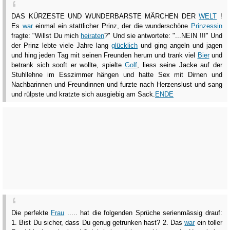
DAS KÜRZESTE UND WUNDERBARSTE MÄRCHEN DER
WELT
!
Es
war
einmal ein stattlicher Prinz, der die wunderschöne
Prinzessin
fragte: "Willst Du mich
heiraten
?" Und sie antwortete: "...NEIN !!!" Und
der Prinz lebte viele Jahre lang
glücklich
und ging angeln und jagen
und hing jeden Tag mit seinen Freunden herum und trank viel
Bier
und
betrank sich sooft er wollte, spielte
Golf
, liess seine Jacke auf der
Stuhllehne im Esszimmer hängen und hatte Sex mit Dirnen und
Nachbarinnen und Freundinnen und furzte nach Herzenslust und sang
und rülpste und kratzte sich ausgiebig am Sack.
ENDE
Die perfekte
Frau
..... hat die folgenden Sprüche serienmässig drauf:
1. Bist Du sicher, dass Du genug getrunken hast? 2. Das
war
ein toller