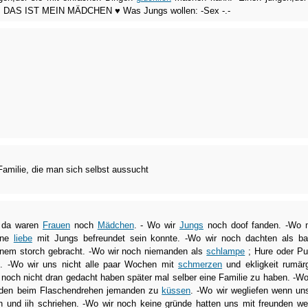
n; DAS IST MEIN MÄDCHEN ♥ Was Jungs wollen: -Sex -.-
Familie, die man sich selbst aussucht
da waren
Frauen
noch
Mädchen
. - Wo wir
Jungs
noch doof fanden. -Wo
hne
liebe
mit Jungs befreundet sein konnte. -Wo wir noch dachten als b
inem storch gebracht. -Wo wir noch niemanden als
schlampe
; Hure oder P
. -Wo wir uns nicht alle paar Wochen mit
schmerzen
und ekligkeit rumär
noch nicht dran gedacht haben später mal selber eine Familie zu haben. -Wo
anden beim Flaschendrehen jemanden zu
küssen
. -Wo wir wegliefen wenn un
 und iih schriehen. -Wo wir noch keine gründe hatten uns mit freunden w