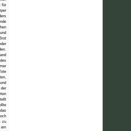
 für
rper
ders
ende
chen
 und
Brot
eder
den.
Fand
 des
rner
Tote
ten,
 und
der
rten
ellt
llte
 das
noch
n zu
d am