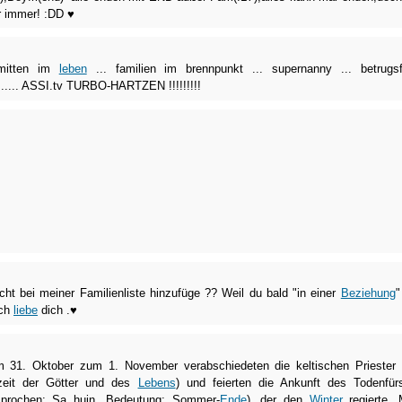
r immer! :DD ♥
.mitten im
leben
... familien im brennpunkt ... supernanny ... betrugsf
....... ASSI.tv TURBO-HARTZEN !!!!!!!!!
cht bei meiner Familienliste hinzufüge ?? Weil du bald "in einer
Beziehung
"
Ich
liebe
dich .♥
31. Oktober zum 1. November verabschiedeten die keltischen Priester
zeit der Götter und des
Lebens
) und feierten die Ankunft des Todenfür
prochen: Sa huin, Bedeutung: Sommer-
Ende
), der den
Winter
regierte.