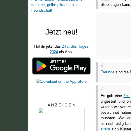
Stolz sagen kan
sprüche
,
gelbe pikachu pillen
,
freundschaft
Jetzt neu!
Hol dir jetzt das
Zitat des Tages
2024
als App:
Freunde
sind die 
Es gab eine
Zeit
ungestört und o
A N Z E I G E N
wurden wir von e
bezeichnet haben
mussten. -Wo wir 
es noch eklig f
eltern
sich Küsten