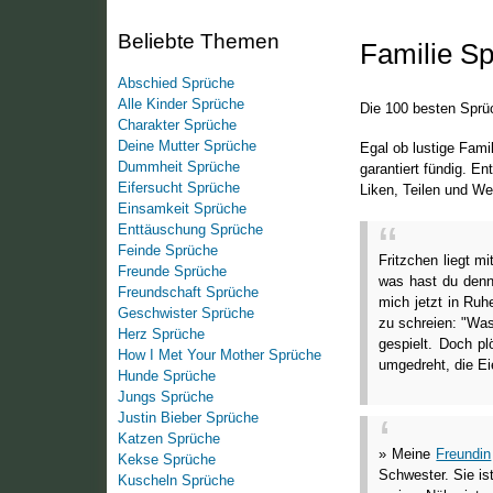
Beliebte Themen
Familie S
Abschied Sprüche
Alle Kinder Sprüche
Die 100 besten Sprü
Charakter Sprüche
Deine Mutter Sprüche
Egal ob lustige Fam
Dummheit Sprüche
garantiert fündig. E
Eifersucht Sprüche
Liken, Teilen und We
Einsamkeit Sprüche
Enttäuschung Sprüche
Feinde Sprüche
Fritzchen liegt m
Freunde Sprüche
was hast du denn 
Freundschaft Sprüche
mich jetzt in Ruhe
Geschwister Sprüche
zu schreien: "Was
Herz Sprüche
gespielt. Doch pl
How I Met Your Mother Sprüche
umgedreht, die Ei
Hunde Sprüche
Jungs Sprüche
Justin Bieber Sprüche
Katzen Sprüche
» Meine
Freundin
Kekse Sprüche
Schwester. Sie is
Kuscheln Sprüche