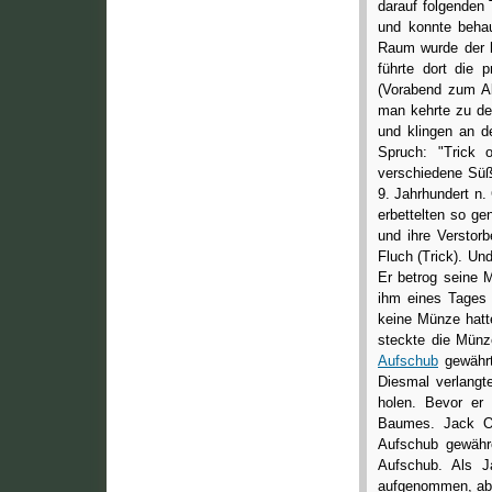
darauf folgenden 
und konnte beha
Raum wurde der h
führte dort die 
(Vorabend zum Al
man kehrte zu de
und klingen an d
Spruch: "Trick 
verschiedene Süß
9. Jahrhundert n.
erbettelten so g
und ihre Verstor
Fluch (Trick). U
Er betrog seine
ihm eines Tages 
keine Münze hatte
steckte die Münz
Aufschub
gewährt
Diesmal verlangt
holen. Bevor er 
Baumes. Jack O.
Aufschub gewähr
Aufschub. Als 
aufgenommen, abe