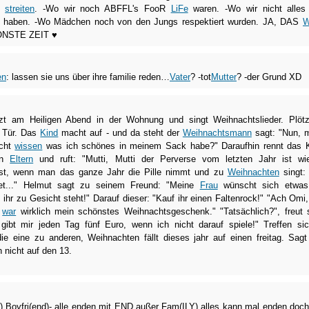
u
streiten
. -Wo wir noch ABFFL's FooR
LiFe
waren. -Wo wir nicht alles
st haben. -Wo Mädchen noch von den Jungs respektiert wurden. JA, DAS
ÖNSTE ZEIT ♥
en
: lassen sie uns über ihre familie reden…
Vater
? -tot
Mutter
? -der Grund XD
tzt am Heiligen Abend in der Wohnung und singt Weihnachtslieder. Plötz
r Tür. Das
Kind
macht auf - und da steht der
Weihnachtsmann
sagt: "Nun, 
icht
wissen
was ich schönes in meinem Sack habe?" Daraufhin rennt das 
en
Eltern
und ruft: "Mutti, Mutti der Perverse vom letzten Jahr ist wi
st, wenn man das ganze Jahr die Pille nimmt und zu
Weihnachten
singt: 
et..." Helmut sagt zu seinem Freund: "Meine
Frau
wünscht sich etwas
ihr zu Gesicht steht!" Darauf dieser: "Kauf ihr einen Faltenrock!" "Ach Omi,
r
war
wirklich mein schönstes Weihnachtsgeschenk." "Tatsächlich?", freut 
ibt mir jeden Tag fünf Euro, wenn ich nicht darauf spiele!" Treffen si
die eine zu anderen, Weihnachten fällt dieses jahr auf einen freitag. Sagt
h nicht auf den 13.
end),Boyfri(end)- alle enden mit END außer Fam(ILY),alles kann mal enden,doch