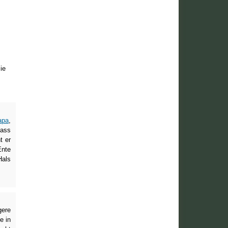
ie
apa
,
lass
t er
Ente
Hals
gere
e in