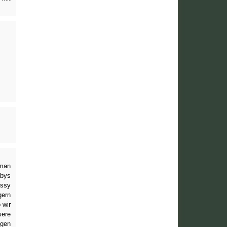
 man
abys
ussy
gern
 wir
sere
egen