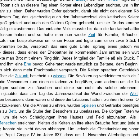
 Toten sich an diesem Tag einen Körper eines Lebendigen suchten, um in ihn
r zu leben. Daher wurden Opfer gebracht, damit sie nicht den eigenen Kö
iesem Tag, das gleichzeitig auch den Jahreswechsel des keltischen Kalen
e groß gefeiert und auch den Göttern Opfern gebracht, um sie für das komm
ädig einzustimmen. Das einfache Volk musste bis dato die landwirtschaftli
lossen haben und so hatte man nun wieder
Zeit
für Familie, Bräuche
saß man beispielsweise um einen Feuer und legte zum einen zwei Stück 
brannten beide, versprach das eine gute Ernte, sprang eines jedoch wi
e dieses, dass eines der Ehepartner im kommenden Jahr untreu sein wür
e man Brot mit einem Ring drin. Jedes Mitglied der Familie aß ein Stück. 
tand ihm eine
Ehe
bevor. Geheiratet wurde natürlich zu Beltane, dem Beginn
sich dann mehr Fruchtbarkeit versprach. Die Kelten sprachen Getreidekö
 über die
Zukunft
bescheid zu
wissen
. Die Bevölkerung verkleideten sich als 
die Verwandten zum einen einladend zu begrüßen, zum anderen um die To
igen suchten zu täuschen und diese sie nicht als solche erkennen
an glaubte, dass am Tag des Jahreswechsel die Wand zwischen der
Welt
n besonders dünn wären und diese die Erlaubnis hätten, zu ihren früheren O
ückzukehren. Um die Ahnen zu ehren, wurden
Speisen
und Getränke bereitgest
üh zu
Bett
, um die Stube den Besuchern zu überlassen. Die übrigen Toten wo
n, um sie von Schädigungen ihres Hauses und Feld abzuhalten. Als
Menschen
erreichten, hielten die Kelten an ihre alten Bräuche fest und jede 
 konnte sie nicht davon abbringen. Um jedoch die Christianisierung vora
ste Papst Gregor IV im Jahre 837, dass am 1. November Allerheiligen un