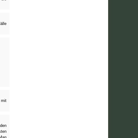
älle
 mit
 den
sten
 Man