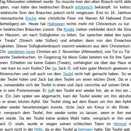
Tag Allerseelen zelebriert wurde. So musste man den alten Brauch nicht abl
upten, man hätte den heidnischen Brauch
erfolgreich
bekämpft. Im keltis
eidnische Sinn des Brauches jedoch nicht vergessen. Erst im 16. Jahrhun
protestantische
Kirche
eine christliche Feier mit Namen All Hallowed Eve
lerheiligen) ein. Heute hat
Halloween
nichts mehr mit Christentum zu tun
n heidnischen Bräuchen zurück. Die
Kinder
ziehen verkleidet durch die Str
en Häusern, um nach Süßigkeiten zu bitten. Sie sprechen dabei den typi
or Treats" (Streich oder Süßes) und erhalten dann von den Erwachs
igkeiten. Dieser Süßigkeitenbrauch stammt wiederum aus dem Christentum
 Chr.
wanderten
junge
Christen am 2. November (Allerseelen), von Tür zu Tür
enannte Seelenkuchen. Im Gegenzug für diese Gabe beteten sie für ihre Spe
benen. Erhielten sie keine Gaben (Treats), verhängten sie über das Haus e
nd wie kam es zum Kürbis? Der
Ire
Jack O. soll kein guter Mensch gewesen s
 Mitmenschen und soll auch vor dem
Teufel
nicht halt gemacht haben. So wo
der Teufel holen und Jack bat dem Teufel um einen letzten Drink. Da er 
, verwandelte sich der Teufel in eines und Jack verzichte auf seinen Drink
e in sein Portemonnaie. Er
lie
ß den Teufel erst wieder frei, als er ihm ein 
e. Ein Jahr später wie abgemacht, kam der Teufel wieder um ihm abzuho
e er einen letzten Apfel. Der Teufel stieg auf dem Baum um ihm den Apfe
aber wieder heruntersteigen konnte, ritzte Jack ein Kreuz in die Rinde
 versprach dem Teufel, ihm wieder runter zu lassen, wenn er ihm ew
en würde. Da der Teufel keine andere Wahl hatte, versprach er ihm ew
Jack O. starb, wurde er wegen seinen schlechten Taten im
Himmel
ni
r auch nicht in der
Hölle
, da er den Teufel ja
betrogen
hatte. Der Teufel gab