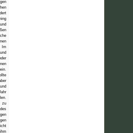
egen
chen
dert
ning
 und
aßen
sche
enen
. Im
 und
nder
inen
ein.
llte
aber
 und
Jahr
len.
l zu
 des
igen
igen
cht
 ihm