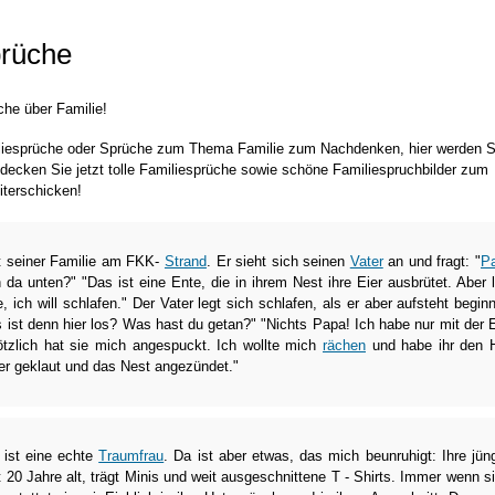
prüche
che über Familie!
iliesprüche oder Sprüche zum Thema Familie zum Nachdenken, hier werden S
ntdecken Sie jetzt tolle Familiesprüche sowie schöne Familiespruchbilder zum
iterschicken!
it seiner Familie am FKK-
Strand
. Er sieht sich seinen
Vater
an und fragt: "
P
da unten?" "Das ist eine Ente, die in ihrem Nest ihre Eier ausbrütet. Aber 
, ich will schlafen." Der Vater legt sich schlafen, als er aber aufsteht beginn
 ist denn hier los? Was hast du getan?" "Nichts Papa! Ich habe nur mit der 
ötzlich hat sie mich angespuckt. Ich wollte mich
rächen
und habe ihr den 
er geklaut und das Nest angezündet."
ist eine echte
Traumfrau
. Da ist aber etwas, das mich beunruhigt: Ihre jün
t 20 Jahre alt, trägt Minis und weit ausgeschnittene T - Shirts. Immer wenn si