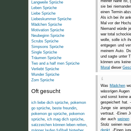
meiner Nähe ist, 
Langweile Sprüche
sie bei niemandem
Leben Sprüche
einen Termin abz
Liebe Sprüche
Als ich bei ihr a
Liebeskummer Sprüche
Mal vor der Hochze
Mädchen Sprüche
Niemand würde je
Motivation Sprüche
war total schocki
Neubeginn Sprüche
wolle, solle ich 
Scrubs Sprüche
entgegen und ver
Simpsons Sprüche
meinem Auto. Dra
Single Sprüche
und sagte unter 
Träumen Sprüche
können uns kein
Two and a half men Sprüche
Moral
dieser
Gesc
Verliebt Sprüche
Wunder Sprüche
Zorn Sprüche
Was
Mädchen
wol
Oft gesucht
wässrigen Augen 
und sonst keine a
gespeichert hat.
ich liebe dich sprüche
,
pokemon
Junge sie anspri
go sprüche
,
beste freundin
,
vertraut. -Einen 
pokemon go sprüche
,
pokemon
der auch
weinen
sprüche
,
ich mag dich sprüche
,
Stolz seinen reun
satzzeichen können leben retten
,
denkt
. -Einen ju
männer laufen fußball hinterher