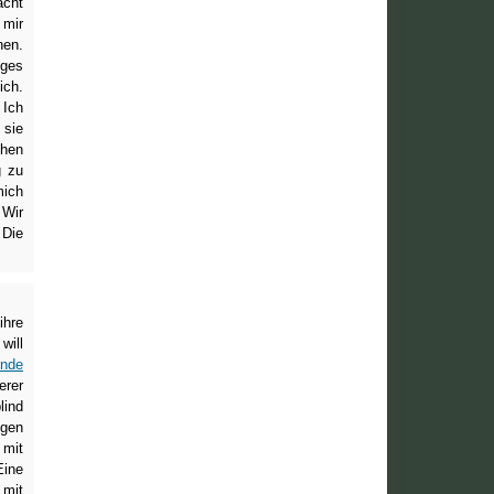
acht
 mir
hen.
iges
ich.
 Ich
 sie
chen
g zu
mich
 Wir
 Die
ihre
will
nde
erer
lind
ngen
 mit
Eine
 mit