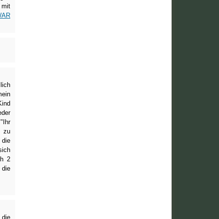
 mit
WAR
lich
mein
Kind
eder
"Ihr
 zu
 die
sich
ch 2
 die
 die