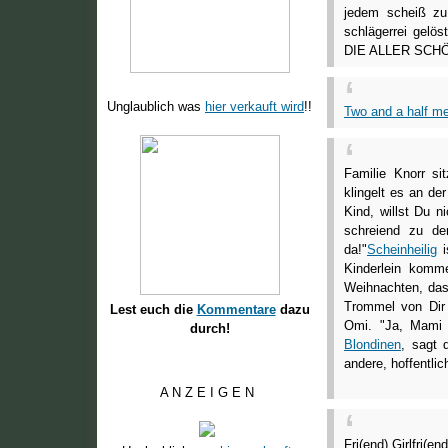
jedem scheiß z
schlägerrei gelö
DIE ALLER SCH
Unglaublich was
hier verkauft wird
!!
Two and a half m
Familie Knorr si
klingelt es an de
Kind, willst Du n
schreiend zu d
da!"
Scheinheilig
i
Kinderlein komm
Weihnachten, das 
Trommel von Di
Lest euch die
Kommentare
dazu
Omi. "Ja, Mami g
durch!
Blondinen
, sagt 
andere, hoffentlic
A N Z E I G E N
Fri(end),Girlfri(