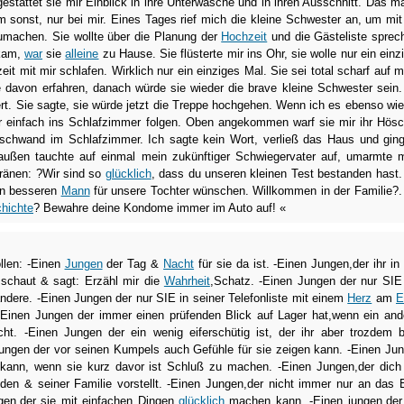
gestattet sie mir Einblick in ihre Unterwäsche und in ihren Ausschnitt. Das m
 sonst, nur bei mir. Eines Tages rief mich die kleine Schwester an, um mit
umachen. Sie wollte über die Planung der
Hochzeit
und die Gästeliste sprec
nkam,
war
sie
alleine
zu Hause. Sie flüsterte mir ins Ohr, sie wolle nur ein einz
it mit mir schlafen. Wirklich nur ein einziges Mal. Sie sei total scharf auf m
 davon erfahren, danach würde sie wieder die brave kleine Schwester sein.
ert. Sie sagte, sie würde jetzt die Treppe hochgehen. Wenn ich es ebenso wie
ihr einfach ins Schlafzimmer folgen. Oben angekommen warf sie mir ihr Hös
schwand im Schlafzimmer. Ich sagte kein Wort, verließ das Haus und gin
ußen tauchte auf einmal mein zukünftiger Schwiegervater auf, umarmte 
Tränen: ?Wir sind so
glücklich
, dass du unseren kleinen Test bestanden hast.
en besseren
Mann
für unsere Tochter wünschen. Willkommen in der Familie?.
hichte
? Bewahre deine Kondome immer im Auto auf! «
len: -Einen
Jungen
der Tag &
Nacht
für sie da ist. -Einen Jungen,der ihr in 
schaut & sagt: Erzähl mir die
Wahrheit
,Schatz. -Einen Jungen der nur SIE 
ndere. -Einen Jungen der nur SIE in seiner Telefonliste mit einem
Herz
am
E
 -Einen Jungen der immer einen prüfenden Blick auf Lager hat,wenn ein and
cht. -Einen Jungen der ein wenig eiferschütig ist, der ihr aber trozdem b
Jungen der vor seinen Kumpels auch Gefühle für sie zeigen kann. -Einen Ju
kann, wenn sie kurz davor ist Schluß zu machen. -Einen Jungen,der dich
den & seiner Familie vorstellt. -Einen Jungen,der nicht immer nur an das 
ngen,der sie mit einfachen Dingen
glücklich
machen kann. -Einen jungen,der