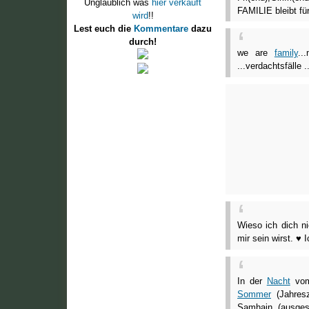
Unglaublich was
hier verkauft
FAMILIE bleibt fü
wird
!!
Lest euch die
Kommentare
dazu
durch!
we are
family
..
...verdachtsfälle 
Wieso ich dich ni
mir sein wirst. ♥ 
In der
Nacht
vom 
Sommer
(Jahres
Samhain (ausges