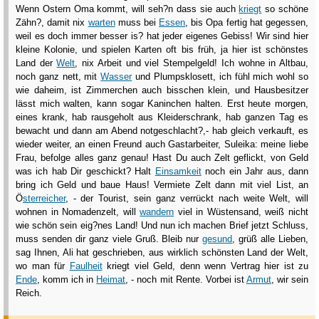
Wenn Ostern Oma kommt, will seh?n dass sie auch
kriegt
so schöne
Zähn?, damit nix
warten
muss bei
Essen
, bis Opa fertig hat gegessen,
weil es doch immer besser is? hat jeder eigenes Gebiss! Wir sind hier
kleine Kolonie, und spielen Karten oft bis früh, ja hier ist schönstes
Land der
Welt
, nix Arbeit und viel Stempelgeld! Ich wohne in Altbau,
noch ganz nett, mit
Wasser
und Plumpsklosett, ich fühl mich wohl so
wie daheim, ist Zimmerchen auch bisschen klein, und Hausbesitzer
lässt mich walten, kann sogar Kaninchen halten. Erst heute morgen,
eines krank, hab rausgeholt aus Kleiderschrank, hab ganzen Tag es
bewacht und dann am Abend notgeschlacht?,- hab gleich verkauft, es
wieder weiter, an einen Freund auch Gastarbeiter, Suleika: meine liebe
Frau, befolge alles ganz genau! Hast Du auch Zelt geflickt, von Geld
was ich hab Dir geschickt? Halt
Einsamkeit
noch ein Jahr aus, dann
bring ich Geld und baue Haus! Vermiete Zelt dann mit viel List, an
Ö
sterreicher
, - der Tourist, sein ganz verrückt nach weite Welt, will
wohnen in Nomadenzelt, will
wandern
viel in Wüstensand, weiß nicht
wie schön sein eig?nes Land! Und nun ich machen Brief jetzt Schluss,
muss senden dir ganz viele Gruß. Bleib nur
gesund
, grüß alle Lieben,
sag Ihnen, Ali hat geschrieben, aus wirklich schönsten Land der Welt,
wo man für
Faulheit
kriegt viel Geld, denn wenn Vertrag hier ist zu
Ende
, komm ich in
Heimat
, - noch mit Rente. Vorbei ist
Armut
, wir sein
Reich.