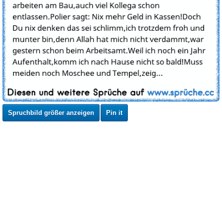
Spruchbild größer anzeigen
Pin it