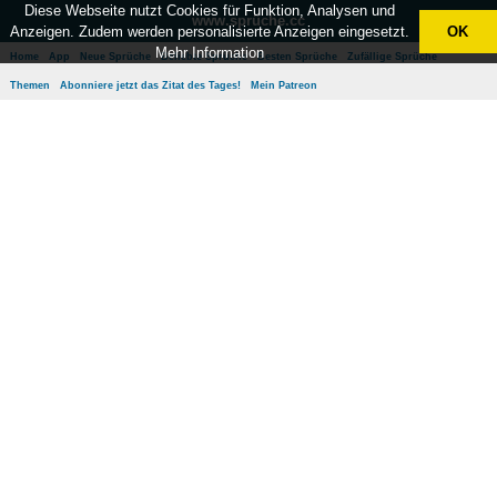
Diese Webseite nutzt Cookies für Funktion, Analysen und
www.sprüche.cc
Anzeigen. Zudem werden personalisierte Anzeigen eingesetzt.
OK
Mehr Information
Home
App
Neue Sprüche
Beliebte Sprüche
Besten Sprüche
Zufällige Sprüche
Themen
Abonniere jetzt das Zitat des Tages!
Mein Patreon