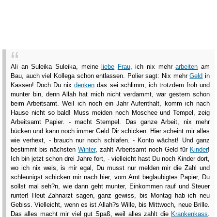
Ali an Suleika Suleika, meine
liebe
Frau
, ich nix mehr
arbeiten
am
Bau, auch viel Kollega schon entlassen. Polier sagt: Nix mehr
Geld
in
Kassen! Doch Du nix
denken
das sei schlimm, ich trotzdem froh und
munter bin, denn Allah hat mich nicht verdammt, war gestern schon
beim Arbeitsamt. Weil ich noch ein Jahr Aufenthalt, komm ich nach
Hause nicht so bald! Muss meiden noch Moschee und Tempel, zeig
Arbeitsamt Papier. - macht Stempel. Das ganze Arbeit, nix mehr
bücken und kann noch immer Geld Dir schicken. Hier scheint mir alles
wie verhext, - brauch nur noch schlafen. - Konto wächst! Und ganz
bestimmt bis nächsten
Winter
, zahlt Arbeitsamt noch Geld für
Kinder
!
Ich bin jetzt schon drei Jahre fort, - vielleicht hast Du noch Kinder dort,
wo ich nix weis, is mir egal, Du musst nur melden mir die Zahl und
schleunigst schicken mir nach hier, vom Amt beglaubigtes Papier, Du
sollst mal seh?n, wie dann geht munter, Einkommen rauf und Steuer
runter! Heut Zahnarzt sagen, ganz gewiss, bis Montag hab ich neu
Gebiss. Vielleicht, wenn es ist Allah?s Wille, bis Mittwoch, neue Brille.
Das alles macht mir viel gut Spaß, weil alles zahlt die
Krankenkass
.