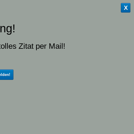
X
ng!
olles Zitat per Mail!
lden!