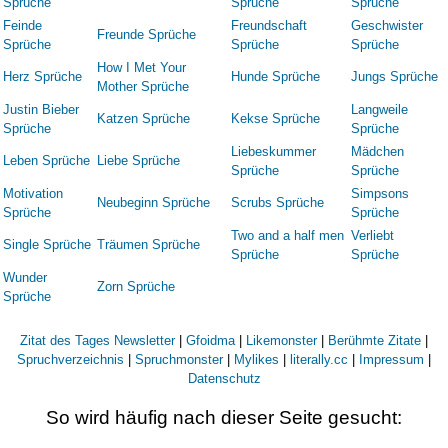
Sprüche
Sprüche
Sprüche
Feinde
Freundschaft
Geschwister
Freunde Sprüche
Sprüche
Sprüche
Sprüche
How I Met Your
Herz Sprüche
Hunde Sprüche
Jungs Sprüche
Mother Sprüche
Justin Bieber
Langweile
Katzen Sprüche
Kekse Sprüche
Sprüche
Sprüche
Liebeskummer
Mädchen
Leben Sprüche
Liebe Sprüche
Sprüche
Sprüche
Motivation
Simpsons
Neubeginn Sprüche
Scrubs Sprüche
Sprüche
Sprüche
Two and a half men
Verliebt
Single Sprüche
Träumen Sprüche
Sprüche
Sprüche
Wunder
Zorn Sprüche
Sprüche
Zitat des Tages Newsletter
|
Gfoidma
|
Likemonster
|
Berühmte Zitate
|
Spruchverzeichnis
|
Spruchmonster
|
Mylikes
|
literally.cc
|
Impressum
|
Datenschutz
So wird häufig nach dieser Seite gesucht: