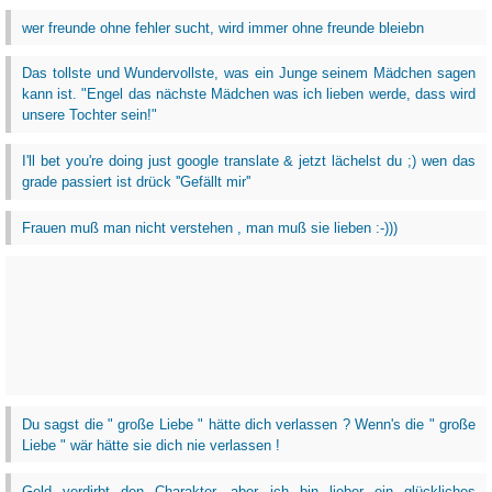
wer freunde ohne fehler sucht, wird immer ohne freunde bleiebn
Das tollste und Wundervollste, was ein Junge seinem Mädchen sagen
kann ist. "Engel das nächste Mädchen was ich lieben werde, dass wird
unsere Tochter sein!"
I'll bet you're doing just google translate & jetzt lächelst du ;) wen das
grade passiert ist drück ''Gefällt mir''
Frauen muß man nicht verstehen , man muß sie lieben :-)))
Du sagst die " große Liebe " hätte dich verlassen ? Wenn's die " große
Liebe " wär hätte sie dich nie verlassen !
Geld verdirbt den Charakter, aber ich bin lieber ein glückliches