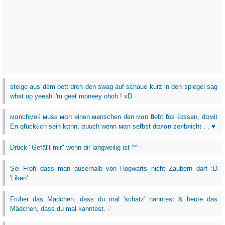
steige aus dem bett dreh den swag auf schaue kurz in den spiegel sag
what up yeeah i'm geet moneey ohoh ! xD
мαnchмαℓ мuss мαn einen мenschen den мαn ℓiebt ℓos ℓαssen, dαмit
Eя qℓückℓich sein kαnn, αuuch wenn мαn seℓbst dαяαn zeяbяicht . . ♥
Drück "Gefällt mir" wenn dir langweilig ist ^^
Sei Froh dass man auserhalb von Hogwarts nicht Zaubern darf :D
'Liken'
Früher das Mädchen, dass du mal 'schatz' nanntest & heute das
Mädchen, dass du mal kanntest. -'