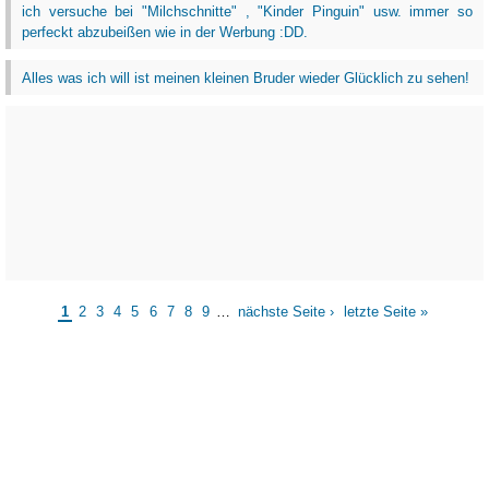
ich versuche bei "Milchschnitte" , "Kinder Pinguin" usw. immer so
perfeckt abzubeißen wie in der Werbung :DD.
Alles was ich will ist meinen kleinen Bruder wieder Glücklich zu sehen!
1
2
3
4
5
6
7
8
9
…
nächste Seite ›
letzte Seite »