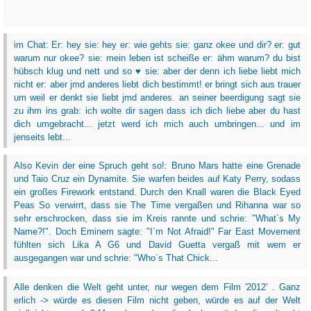
im Chat: Er: hey sie: hey er: wie gehts sie: ganz okee und dir? er: gut
warum nur okee? sie: mein leben ist scheiße er: ähm warum? du bist
hübsch klug und nett und so ♥ sie: aber der denn ich liebe liebt mich
nicht er: aber jmd anderes liebt dich bestimmt! er bringt sich aus trauer
um weil er denkt sie liebt jmd anderes. an seiner beerdigung sagt sie
zu ihm ins grab: ich wolte dir sagen dass ich dich liebe aber du hast
dich umgebracht... jetzt werd ich mich auch umbringen... und im
jenseits lebt...
Also Kevin der eine Spruch geht so!: Bruno Mars hatte eine Grenade
und Taio Cruz ein Dynamite. Sie warfen beides auf Katy Perry, sodass
ein großes Firework entstand. Durch den Knall waren die Black Eyed
Peas So verwirrt, dass sie The Time vergaßen und Rihanna war so
sehr erschrocken, dass sie im Kreis rannte und schrie: "What´s My
Name?!". Doch Eminem sagte: "I`m Not Afraid!" Far East Movement
fühlten sich Lika A G6 und David Guetta vergaß mit wem er
ausgegangen war und schrie: "Who´s That Chick...
Alle denken die Welt geht unter, nur wegen dem Film '2012' . Ganz
erlich -> würde es diesen Film nicht geben, würde es auf der Welt