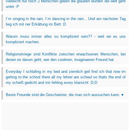
vielleicht nur noch 2 Menschen geben die glauben würden die welt geht
unter ;P
I´m singing in the rain, I´m dancing in the rain... Und am nächsten Tag
lieg ich mit ner Erkältung im Bett :D
Warum muss immer alles so kompliziert sein?? - weil wir es uns
kompliziert machen.
Religionskriege sind Konflikte zwischen erwachsenen Menschen, bei
denen es darum geht, wer den cooleren, imaginaeren Freund hat
Everyday I schlafing in my bed and ziemlich geil find ich that now im
gehing to the school there all my lehrer are schwul so thats the end of
my scheiß gedicht and mir fehling every klarsicht ;D;D
Beste Freunde sind die Geschwister, die man sich aussuchen kann. ♥