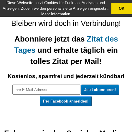
Diese Webseite nutzt Cookies für Funktion, Analysen und
X
Anzeigen. Zudem werden personalisierte Anzeigen eingesetzt.
OK
Mehr Information
Bleiben wird doch in Verbindung!
Abonniere jetzt das
Zitat des
Tages
und erhalte täglich ein
tolles Zitat per Mail!
Kostenlos, spamfrei und jederzeit kündbar!
Per Facebook anmelden!