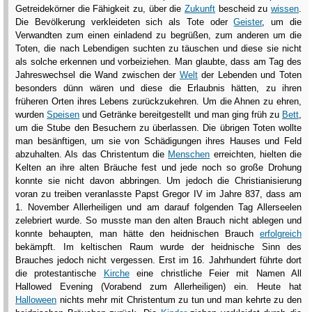
Getreidekörner die Fähigkeit zu, über die
Zukunft
bescheid zu
wissen
.
Die Bevölkerung verkleideten sich als Tote oder
Geister
, um die
Verwandten zum einen einladend zu begrüßen, zum anderen um die
Toten, die nach Lebendigen suchten zu täuschen und diese sie nicht
als solche erkennen und vorbeiziehen. Man glaubte, dass am Tag des
Jahreswechsel die Wand zwischen der
Welt
der Lebenden und Toten
besonders dünn wären und diese die Erlaubnis hätten, zu ihren
früheren Orten ihres Lebens zurückzukehren. Um die Ahnen zu ehren,
wurden
Speisen
und Getränke bereitgestellt und man ging früh zu
Bett
,
um die Stube den Besuchern zu überlassen. Die übrigen Toten wollte
man besänftigen, um sie von Schädigungen ihres Hauses und Feld
abzuhalten. Als das Christentum die
Menschen
erreichten, hielten die
Kelten an ihre alten Bräuche fest und jede noch so große Drohung
konnte sie nicht davon abbringen. Um jedoch die Christianisierung
voran zu treiben veranlasste Papst Gregor IV im Jahre 837, dass am
1. November Allerheiligen und am darauf folgenden Tag Allerseelen
zelebriert wurde. So musste man den alten Brauch nicht ablegen und
konnte behaupten, man hätte den heidnischen Brauch
erfolgreich
bekämpft. Im keltischen Raum wurde der heidnische Sinn des
Brauches jedoch nicht vergessen. Erst im 16. Jahrhundert führte dort
die protestantische
Kirche
eine christliche Feier mit Namen All
Hallowed Evening (Vorabend zum Allerheiligen) ein. Heute hat
Halloween
nichts mehr mit Christentum zu tun und man kehrte zu den