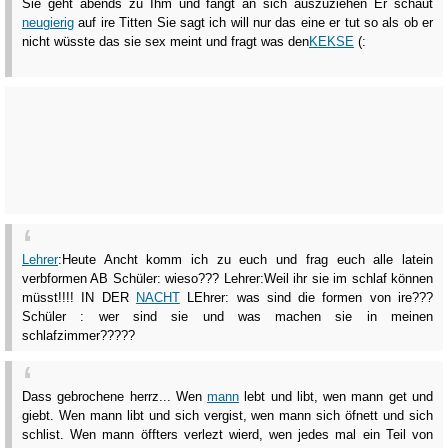
Sie geht abends zu Ihm und fängt an sich auszuziehen Er schaut
neugierig
auf ire Titten Sie sagt ich will nur das eine er tut so als ob er
nicht wüsste das sie sex meint und fragt was den
KEKSE
(:
Lehrer
:Heute Ancht komm ich zu euch und frag euch alle latein
verbformen AB Schüler: wieso??? Lehrer:Weil ihr sie im schlaf können
müsst!!!! IN DER
NACHT
LEhrer: was sind die formen von ire???
Schüler : wer sind sie und was machen sie in meinen
schlafzimmer?????
Dass gebrochene herrz... Wen
mann
lebt und libt, wen mann get und
giebt. Wen mann libt und sich vergist, wen mann sich öfnett und sich
schlist. Wen mann öffters verlezt wierd, wen jedes mal ein Teil von