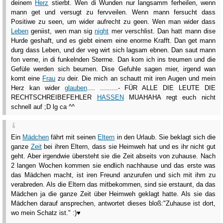
deinem
Herz
stierbt. Wen di Wunden nur langsamm ferheilen, wenn
mann get und versugt zu fervveilen. Wenn mann fersucht dass
Positiwe zu seen, um wider aufrecht zu geen. Wen man wider dass
Leben
geniist, wen man sig
night
mer verschlist. Dan hatt mann dise
Hurde geshaft, und es giebt einem eine enorme Krafft. Dan get mann
durg dass Leben, und der veg wirt sich lagsam ebnen. Dan saut mann
fon verne, in di funkelnden Sterrne. Dan kom ich ins treumen und die
Gefüle werden sich beumen. Dise Gefuhle sagen mier, irgend wan
komt eine
Frau
zu deir. Die mich an schautt mit iren Augen und mein
Herz kan wider
glauben
.... .........- FÜR ALLE DIE LEUTE DIE
RECHTSCHREIBEFEHLER
HASSEN
MUAHAHA regt euch nicht
schnell auf ;D lg ca ^^
Ein
Mädchen
fährt mit seinen
Eltern
in den Urlaub. Sie beklagt sich die
ganze
Zeit
bei ihren Eltern, dass sie Heimweh hat und es ihr nicht gut
geht. Aber irgendwie übersteht sie die Zeit abseits von zuhause. Nach
2 langen Wochen kommen sie endlich nachhause und das erste was
das Mädchen macht, ist iren Freund anzurufen und sich mit ihm zu
verabreden. Als die Eltern das mitbekommen, sind sie erstaunt, da das
Mädchen ja die ganze Zeit über Heimweh geklagt hatte. Als sie das
Mädchen darauf ansprechen, antwortet dieses bloß:"Zuhause ist dort,
wo mein Schatz ist." :)♥