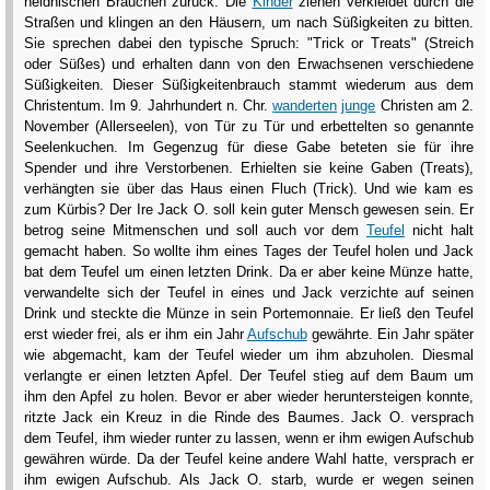
heidnischen Bräuchen zurück. Die
Kinder
ziehen verkleidet durch die
Straßen und klingen an den Häusern, um nach Süßigkeiten zu bitten.
Sie sprechen dabei den typische Spruch: "Trick or Treats" (Streich
oder Süßes) und erhalten dann von den Erwachsenen verschiedene
Süßigkeiten. Dieser Süßigkeitenbrauch stammt wiederum aus dem
Christentum. Im 9. Jahrhundert n. Chr.
wanderten
junge
Christen am 2.
November (Allerseelen), von Tür zu Tür und erbettelten so genannte
Seelenkuchen. Im Gegenzug für diese Gabe beteten sie für ihre
Spender und ihre Verstorbenen. Erhielten sie keine Gaben (Treats),
verhängten sie über das Haus einen Fluch (Trick). Und wie kam es
zum Kürbis? Der Ire Jack O. soll kein guter Mensch gewesen sein. Er
betrog seine Mitmenschen und soll auch vor dem
Teufel
nicht halt
gemacht haben. So wollte ihm eines Tages der Teufel holen und Jack
bat dem Teufel um einen letzten Drink. Da er aber keine Münze hatte,
verwandelte sich der Teufel in eines und Jack verzichte auf seinen
Drink und steckte die Münze in sein Portemonnaie. Er ließ den Teufel
erst wieder frei, als er ihm ein Jahr
Aufschub
gewährte. Ein Jahr später
wie abgemacht, kam der Teufel wieder um ihm abzuholen. Diesmal
verlangte er einen letzten Apfel. Der Teufel stieg auf dem Baum um
ihm den Apfel zu holen. Bevor er aber wieder heruntersteigen konnte,
ritzte Jack ein Kreuz in die Rinde des Baumes. Jack O. versprach
dem Teufel, ihm wieder runter zu lassen, wenn er ihm ewigen Aufschub
gewähren würde. Da der Teufel keine andere Wahl hatte, versprach er
ihm ewigen Aufschub. Als Jack O. starb, wurde er wegen seinen