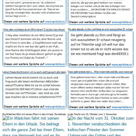
Sie geht abends zu Ihm und fängt an sich auszuziehen Er schaut
1.Hey alter möchtest du ein Witz hören? 2.Ja klar lass hören!
neugieri
1.kommen e
Dass gebrochene herrz... Wen mann lebt und libt, wen mann get
Lehrer:Heute Ancht komm ich zu euch und frag euch alle latein
und giebt.
verbformen
Ein Mädchen fährt mit seinen Eltern in den Urlaub. Sie beklagt
In der Nacht vom 31. Oktober zum 1. November
sich die
verabschiedeten die keltisc