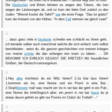
Unmöglichkeit - du sollst nicht ehebrechen - l´amour liegt uns im Blut!"
Die
Deutschen
und Briten lehnten es wegen des Tötens, die Iren
wegen der Lästerungen ab, und so kam der liebe Gott zuletzt zu den
Juden. "Wieviel kostet die Tafel?"
war
die erste Frage. "Das ist gratis!"
kam die Antwort von den Höhen. "In dem
Fall
nehmen wir gleich zwei!"
... dass ganz viele in
facebook
schreibn wie schlächt es ihnen geht..
ich benaide selber auch manchmal welche die sich einfach nuhr selbst
bemittleiden.. weist du, die ganzen geschiechten von meinen kolegen
von meiner
schule
die dan anfangen iren kram zu labern.. ... DA
BEKOMM' ICH EHRLICH GESAGT DIE KRETZE!! Mit freundlichen
Grüßen, der Deutsch-Leistungskurs
1.Hey
alter
möchtest du ein Witz hören? 2.Ja klar lass hören!
1.kommen ein Ire, eine Nonne und ein Promi in eine Bar...
2.Stop!
Moment
mal! was macht ein Ire in ner bar der geht in ein Pub ;
eine Nonne die trinkt!logisch alter; ein promi in ner bar
hasst
du je
etwas davon gehört es gibt nur Promis im Clubs! du Trottel!! -.-"