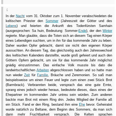
In der
Nacht
vom 31. Oktober zum 1. November verabschiedeten die
keltischen Priester den
Sommer
(Jahreszeit der Götter und des
Lebens
) und feierten die Ankunft des Todenfürsten Samhain
(ausgesprochen: Sa huin, Bedeutung: Sommer-
Ende
), der den
Winter
regierte. Man glaubte, dass die Toten sich an diesem Tag einen Körper
eines Lebendigen suchten, um in ihn für das kommende Jahr zu leben.
Daher wurden Opfer gebracht, damit sie nicht den eigenen Körper
aussuchten. An diesem Tag, das gleichzeitig auch den Jahreswechsel
des keltischen Kalenders darstellte, wurde groß gefeiert und auch den
Göttern Opfern gebracht, um sie für das kommende Jahr möglichst
gnädig einzustimmen. Das einfache Volk musste bis dato die
landwirtschaftlichen
Arbeiten
abgeschlossen haben und so hatte man
nun wieder
Zeit
für
Familie
, Bräuche und Zeremonien. So saß man
beispielsweise um einen Feuer und legte zum einen zwei Stück Brot
(Barmbrack). Verbrannten beide, versprach das eine gute Ernte,
sprang eines jedoch wieder heraus, bedeutete dieses, dass eines der
Ehepartner im kommenden Jahr untreu sein würden. Zum anderen
backte man Brot mit einem Ring drin. Jedes Mitglied der Familie aß
ein Stück. Fand er den Ring, bestand ihm eine
Ehe
bevor. Geheiratet
wurde natürlich zu Beltane, dem Beginn des Sommers, da man sich
dann mehr Fruchtbarkeit versprach. Die Kelten sprachen