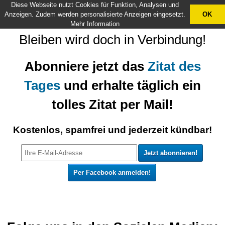
Diese Webseite nutzt Cookies für Funktion, Analysen und
X
Anzeigen. Zudem werden personalisierte Anzeigen eingesetzt.
OK
Mehr Information
Bleiben wird doch in Verbindung!
Abonniere jetzt das
Zitat des
Tages
und erhalte täglich ein
tolles Zitat per Mail!
Kostenlos, spamfrei und jederzeit kündbar!
Per Facebook anmelden!