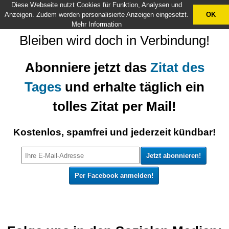
Diese Webseite nutzt Cookies für Funktion, Analysen und
X
Anzeigen. Zudem werden personalisierte Anzeigen eingesetzt.
OK
Mehr Information
Bleiben wird doch in Verbindung!
Abonniere jetzt das
Zitat des
Tages
und erhalte täglich ein
tolles Zitat per Mail!
Kostenlos, spamfrei und jederzeit kündbar!
Per Facebook anmelden!