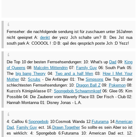
Fernseher: die nachfolgende sendung ist für zuschauen unter 16Jahren
nicht qeeiqnet A:
denkt
der yezz Jch schalte um? B: Des Jst nua
south park A: COOOOL ! :D B: qail des qespräch poste Jch :D Yezz!
Die Top 10 der besten Fernsehsendungen: 10: What's up
Dad
09:
King
of Queens
08:
Malcolm Mittendrin
07:
Family Guy
06: South Park 05:
The
big bang Theory
04:
Two and a half Men
03:
How I Met Your
Mother
02:
Scrubs
- Die Anfänger 01: The
Simpsons
Die Top 10 der
schlechtesten Fernsehsendungen: 10:
Dragon Ball Z
09:
Pokemon
08:
Kuzco's Königsklasse 07:
Spongebob Schwammkopf
06: Glee 05: Kim
Possible 04: Die Zauberer vom Waverly Place 03: Der Fisch - Club 02:
Hannah Montanna 01: Disney Jonas - L.A.
4: Caillou 6:
Spongebob
10:Cosmo& Wanda 12:
Futurama
14:
American
Dad
,
Family Guy
ect. 16.
Drawn Together
So sollte es sein Aber so ist
es wirklich: 4: Spongebob 6:Futurama 10: American Dad ect. 12: