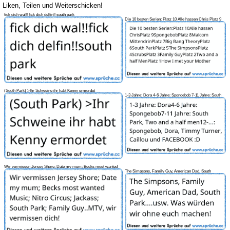
Liken, Teilen und Weiterschicken!
fick dich wal!! fick dich delfin!! south park
Die 10 besten Serien: Platz 10 Alle hassen Chris Platz 9
Spongebob Platz
(South Park) >Ihr Schweine ihr habt Kenny ermordet
1-3 Jahre: Dora 4-6 Jahre: Spongebob 7-11 Jahre: South
Park, Two and a h
Wir vermissen Jersey Shore; Date my mum; Becks most wanted
The Simpsons, Family Guy, American Dad, South
Music; Nitro
Park....usw. Was würden wi