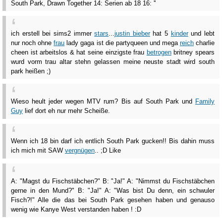
South Park, Drawn Together 14: Serien ab 18 16: ''
ich erstell bei sims2 immer
stars
...
justin bieber
hat 5
kinder
und lebt
nur noch ohne
frau
lady gaga ist die partyqueen und mega
reich
charlie
cheen ist arbeitslos & hat seine einzigste frau
betrogen
britney spears
wurd vorm trau altar stehn gelassen meine neuste stadt wird south
park heißen ;)
Wieso heult jeder wegen MTV rum? Bis auf South Park und
Family
Guy
lief dort eh nur mehr Scheiße.
Wenn ich 18 bin darf ich entlich South Park gucken!! Bis dahin muss
ich mich mit SAW
vergnügen
.. ;D Like
A: "Magst du Fischstäbchen?" B: "Ja!" A: "Nimmst du Fischstäbchen
gerne in den Mund?" B: "Ja!" A: "Was bist Du denn, ein schwuler
Fisch?!" Alle die das bei South Park gesehen haben und genauso
wenig wie Kanye West verstanden haben ! :D