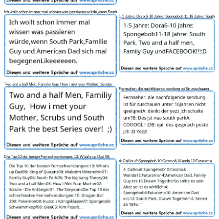
Ich wollt schon immer mal wissen was passieren würde,wenn South
1-5 Jahre: Dora 6-10 Jahre: Spongebob 11-18 Jahre: South
Park,Fam
Park, Two and a
Two and a half Men, Familiy Guy, How i met your Mother, Scrubs
Fernseher: die nachfolgende sendung ist für zuschauen
und Sout
unter 16Jahren nic
Die Top 10 der besten Fernsehsendungen: 10: What's up Dad 09:
4: Caillou 6:Spongebob 10:Cosmo& Wanda 12:Futurama
King of Qu
14:American Dad, Fami