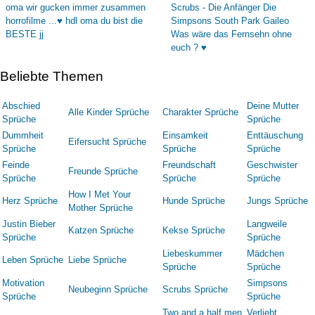
Beliebte Themen
Abschied
Deine Mutter
Alle Kinder Sprüche
Charakter Sprüche
Sprüche
Sprüche
Dummheit
Einsamkeit
Enttäuschung
Eifersucht Sprüche
Sprüche
Sprüche
Sprüche
Feinde
Freundschaft
Geschwister
Freunde Sprüche
Sprüche
Sprüche
Sprüche
How I Met Your
Herz Sprüche
Hunde Sprüche
Jungs Sprüche
Mother Sprüche
Justin Bieber
Langweile
Katzen Sprüche
Kekse Sprüche
Sprüche
Sprüche
Liebeskummer
Mädchen
Leben Sprüche
Liebe Sprüche
Sprüche
Sprüche
Motivation
Simpsons
Neubeginn Sprüche
Scrubs Sprüche
Sprüche
Sprüche
Two and a half men
Verliebt