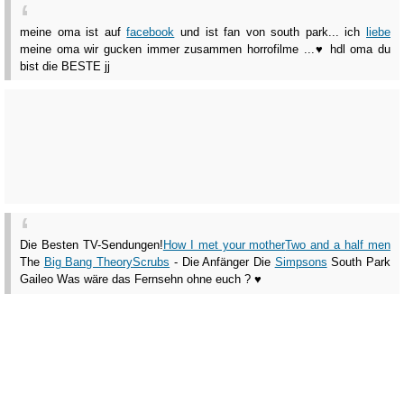
meine oma ist auf
facebook
und ist fan von south park... ich
liebe
meine oma wir gucken immer zusammen horrofilme ...♥ hdl oma du
bist die BESTE jj
Die Besten TV-Sendungen!
How I met your mother
Two and a half men
The
Big Bang Theory
Scrubs
- Die Anfänger Die
Simpsons
South Park
Gaileo Was wäre das Fernsehn ohne euch ? ♥