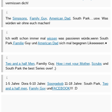
vermissen dich!
The
Simpsons
,
Family Guy
,
American Dad
, South Park....usw. Was
würden wir ohne euch machen!
Ich wollt schon immer mal
wissen
was passieren würde,wenn South
Park,
Familie
Guy und
American Dad
sich mal begegnen Likeeeeeen.♥
Two and a half Men
, Familiy Guy,
How i met your Mother
,
Scrubs
und
South Park the best Series over! ;)
1-5 Jahre: Dora 6-10 Jahre:
Spongebob
11-18 Jahre: South Park,
Two
and a half men
,
Family Guy
und
FACEBOOK
!!! :D