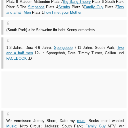
Platz 8 Malcom Mittendrin Platz 7
Big Bang Theory
Platz 6 South Park
Platz 5 The
Simpsons
Platz 4
Scrubs
Platz 3
Family Guy
Platz 2
Two
and a half Men
Platz 1
How I met your Mother
(South Park) >Ihr Schweine ihr habt Kenny ermordet<
1-3 Jahre: Dora 4-6 Jahre:
Spongebob
7-11 Jahre: South Park,
Two
and a half men
12-...: Spongebob, Dora, Timmy Turner, Caillou und
FACEBOOK
:D
Wir vermissen Jersey Shore; Date my
mum
; Becks most wanted
Music
; Nitro Circus; Jackass; South Park;
Family Guy
..MTV, wir