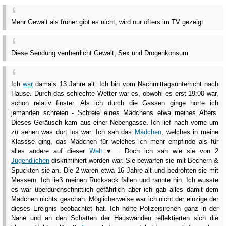
Mehr Gewalt als früher gibt es nicht, wird nur öfters im TV gezeigt.
Diese Sendung verrherrlicht Gewalt, Sex und Drogenkonsum.
Ich
war
damals 13 Jahre alt. Ich bin vom Nachmittagsunterricht nach
Hause. Durch das schlechte Wetter war es, obwohl es erst 19:00 war,
schon relativ finster. Als ich durch die Gassen ginge hörte ich
jemanden schreien - Schreie eines Mädchens etwa meines Alters.
Dieses Geräusch kam aus einer Nebengasse. Ich lief nach vorne um
zu sehen was dort los war. Ich sah das
Mädchen
, welches in meine
Klassse ging, das Mädchen für welches ich mehr empfinde als für
alles andere auf dieser
Welt
♥ . Doch ich sah wie sie von 2
Jugendlichen
diskriminiert worden war. Sie bewarfen sie mit Bechern &
Spuckten sie an. Die 2 waren etwa 16 Jahre alt und bedrohten sie mit
Messern. Ich ließ meinen Rucksack fallen und rannte hin. Ich wusste
es war überdurchschnittlich gefährlich aber ich gab alles damit dem
Mädchen nichts geschah. Möglicherweise war ich nicht der einzige der
dieses Ereignis beobachtet hat. Ich hörte Polizeisirenen ganz in der
Nähe und an den Schatten der Hauswänden reflektierten sich die