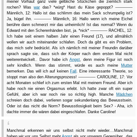
meiner Vorhaut ganz viele gelbliche Stückchen die ziemlich stark
rochen? Was
war
das? *würg* Hast du Käse gepoppt? --------------
Männlich, 12: Hallo ist das schlimm das mein Sack schrumpelig ist?
Ja, bügel ihn. -------------- Männlich, 16: Hallo wenn ich meine Eichel
berühre dann schmerzt mir das unheimlich! Ist das normal? Wenn du
Edward mit den Scherenhänden bist, ja. *nick* -------------- RACHEL, 12:
Ich habe seit einem halben Jahr einen Freund (17), und allmählich
wollen wir auch miteinander schlafen. Doch da gibt es ein Problem,
das mich sehr bedrückt. Als ich nämlich mit meiner Freundin darüber
sprach sagte sie, dass sich der Körper nach dem ersten Mal nicht
weiterentwickelt.. Davor habe ich
Angst
, denn meine Figur ist noch
sehr kindlich. Wenn das stimmt, würde es auch meine
Mutter
bemerken. Das will ich auf keinen
Fall
. Eine interessante Theorie, so
stoppt man also den Alterungsprozess! -------------- CAROLINE, 17: Vor
acht Monaten schlief ich zum ersten Mal mit meinem Freund. Aber ich
habe noch nie einen Orgasmus erlebt. Ich hatte zwar oft ein super
Gefühl, aber ich war noch nie so richtig high. Manche
Mädchen
schreien doch dabei, verlieren sogar sekundenlang das Bewusstsein.
Oder ist das nicht die Norm? Bewusstlosigkeit beim Sex? - Aha, ich
dachte immer die wären dabei eingeschlafen. Danke Caroline!
Manchmal erkennen wir uns selbst nicht mehr wieder....Manchmal
haben wir vor uns Selbst mehr
Angst
als vor unserem Gegenüber...das