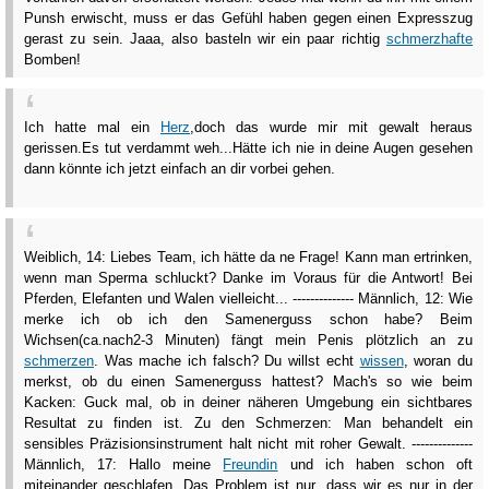
Punsh erwischt, muss er das Gefühl haben gegen einen Expresszug
gerast zu sein. Jaaa, also basteln wir ein paar richtig
schmerzhafte
Bomben!
Ich hatte mal ein
Herz
,doch das wurde mir mit gewalt heraus
gerissen.Es tut verdammt weh...Hätte ich nie in deine Augen gesehen
dann könnte ich jetzt einfach an dir vorbei gehen.
Weiblich, 14: Liebes Team, ich hätte da ne Frage! Kann man ertrinken,
wenn man Sperma schluckt? Danke im Voraus für die Antwort! Bei
Pferden, Elefanten und Walen vielleicht... -------------- Männlich, 12: Wie
merke ich ob ich den Samenerguss schon habe? Beim
Wichsen(ca.nach2-3 Minuten) fängt mein Penis plötzlich an zu
schmerzen
. Was mache ich falsch? Du willst echt
wissen
, woran du
merkst, ob du einen Samenerguss hattest? Mach's so wie beim
Kacken: Guck mal, ob in deiner näheren Umgebung ein sichtbares
Resultat zu finden ist. Zu den Schmerzen: Man behandelt ein
sensibles Präzisionsinstrument halt nicht mit roher Gewalt. --------------
Männlich, 17: Hallo meine
Freundin
und ich haben schon oft
miteinander geschlafen. Das Problem ist nur, dass wir es nur in der