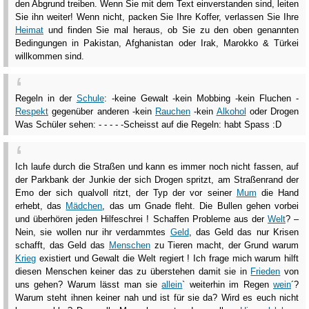
den Abgrund treiben. Wenn Sie mit dem Text einverstanden sind, leiten
Sie ihn weiter! Wenn nicht, packen Sie Ihre Koffer, verlassen Sie Ihre
Heimat
und finden Sie mal heraus, ob Sie zu den oben genannten
Bedingungen in Pakistan, Afghanistan oder Irak, Marokko & Türkei
willkommen sind.
Regeln in der
Schule
: -keine Gewalt -kein Mobbing -kein Fluchen -
Respekt
gegenüber anderen -kein
Rauchen
-kein
Alkohol
oder Drogen
Was Schüler sehen: - - - - -Scheisst auf die Regeln: habt Spass :D
Ich laufe durch die Straßen und kann es immer noch nicht fassen, auf
der Parkbank der Junkie der sich Drogen spritzt, am Straßenrand der
Emo der sich qualvoll ritzt, der Typ der vor seiner
Mum
die Hand
erhebt, das
Mädchen
, das um Gnade fleht. Die Bullen gehen vorbei
und überhören jeden Hilfeschrei ! Schaffen Probleme aus der
Welt
? –
Nein, sie wollen nur ihr verdammtes
Geld
, das Geld das nur Krisen
schafft, das Geld das
Menschen
zu Tieren macht, der Grund warum
Krieg
existiert und Gewalt die Welt regiert ! Ich frage mich warum hilft
diesen Menschen keiner das zu überstehen damit sie in
Frieden
von
uns gehen? Warum lässt man sie
allein
` weiterhin im Regen
wein
´?
Warum steht ihnen keiner nah und ist für sie da? Wird es euch nicht