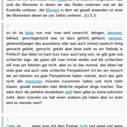
sind die Momente in denen wir das Reden verlernen und wir die
Kontrolle verlieren...der
Moment
in dem wir gewalt anwenden ist einer
der Momentein denen wir uns Selbst verlieren...(c) S.S.
so ist da
leben
nun mal. man wird verarscht, belogen,
betrogen
,
beklaut, geschlagen(und was so dazu gehört) gehasst,
ignoriert
,
gehänselt(wegen des aussehens oder was auch immer) seelisch fertig
gemacht geliebt, gemocht, gelobt aber leute sieht es ein Nobody is
Perfect!! das leben ist kann kurz kann auch lang sein, es gibt gute und
schlechte tage. die guten will man immer wieder und die schlechten
will man am liebsten gar nicht. aber so ist das nunmal. das leben hat
viele gute und auch viele schlechte Perspektiven! ich bin ein mensch
der am liebsten nur gute Perspektiven haben möchte, doch das geht
nicht alle
menschen
müssten zusammen halten und nicht mehr
klauen, gewalt anwenden oder ähnliche negative dinge machen. Das
wäre doch die perfekte wunderbare
welt
! dann gäbe es keine polizisten
mehr. dann müssten sie halt einen anderen job haben aber so leute
wird es niemals sein!!
Liebe
ist ... ... wenn man mit dem Partner
lacht
und weint und wenn