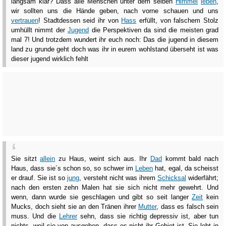
langsam klar? Dass alle Menschen unter dem selben
Himmel
leben
,
wir sollten uns die Hände geben, nach vorne schauen und uns
vertrauen
! Stadtdessen seid ihr von
Hass
erfüllt, von falschem Stolz
umhüllt nimmt der
Jugend
die Perspektiven da sind die meisten grad
mal 7! Und trotzdem wundert ihr euch noch: Das die jugend in diesem
land zu grunde geht doch was ihr in eurem wohlstand überseht ist was
dieser jugend wirklich fehlt
Sie sitzt
allein
zu Haus, weint sich aus. Ihr
Dad
kommt bald nach
Haus, dass sie´s schon so, so schwer im
Leben
hat, egal, da scheisst
er drauf. Sie ist so
jung
, versteht nicht was ihrem
Schicksal
widerfährt;
nach den ersten zehn Malen hat sie sich nicht mehr gewehrt. Und
wenn, dann wurde sie geschlagen und gibt so seit langer
Zeit
kein
Mucks, doch sieht sie an den Tränen ihrer
Mutter
, dass es falsch sein
muss. Und die
Lehrer
sehn, dass sie richtig depressiv ist, aber tun
nichts, weil sie von ausgehen, dass es nicht ihr Gebiet ist. Sie lebt in