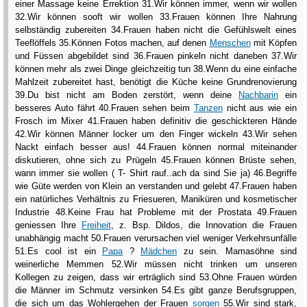
einer Massage keine Errektion 31.Wir können immer, wenn wir wollen
32.Wir können sooft wir wollen 33.Frauen können Ihre Nahrung
selbständig zubereiten 34.Frauen haben nicht die Gefühlswelt eines
Teeflöffels 35.Können Fotos machen, auf denen
Menschen
mit Köpfen
und Füssen abgebildet sind 36.Frauen pinkeln nicht daneben 37.Wir
können mehr als zwei Dinge gleichzeitig tun 38.Wenn du eine einfache
Mahlzeit zubereitet hast, benötigt die Küche keine Grundrenovierung
39.Du bist nicht am Boden zerstört, wenn deine
Nachbarin
ein
besseres Auto fährt 40.Frauen sehen beim
Tanzen
nicht aus wie ein
Frosch im Mixer 41.Frauen haben definitiv die geschickteren Hände
42.Wir können Männer locker um den Finger wickeln 43.Wir sehen
Nackt einfach besser aus! 44.Frauen können normal miteinander
diskutieren, ohne sich zu Prügeln 45.Frauen können Brüste sehen,
wann immer sie wollen ( T- Shirt rauf..ach da sind Sie ja) 46.Begriffe
wie Güte werden von Klein an verstanden und gelebt 47.Frauen haben
ein natürliches Verhältnis zu Friesueren, Maniküren und kosmetischer
Industrie 48.Keine Frau hat Probleme mit der Prostata 49.Frauen
geniessen Ihre
Freiheit
, z. Bsp. Dildos, die Innovation die Frauen
unabhängig macht 50.Frauen verursachen viel weniger Verkehrsunfälle
51.Es cool ist ein
Papa
?
Mädchen
zu sein. Mamasöhne sind
weinerliche Memmen 52.Wir müssen nicht trinken um unseren
Kollegen zu zeigen, dass wir erträglich sind 53.Ohne Frauen würden
die Männer im Schmutz versinken 54.Es gibt ganze Berufsgruppen,
die sich um das Wohlergehen der Frauen
sorgen
55.Wir sind stark,