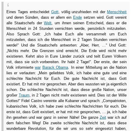
Eines Tages entscheidet
Gott
, völlig unzufrieden mit der
Menschheit
und deren Sünden, dass er allem ein
Ende
setzen wird. Gott vereint
alle Staatschefs der
Welt
, um ihnen seinen Entscheid, dass er die
Menschheit in 24 Stunden vernichten werde, persönlich mitzuteilen.
Also Sprach Gott: „Ich habe Euch alle versammelt um Euch
mitzuteilen, dass ich die Menschheit in 2 Tagen Stunden vernichten
werde!“ Und die Staatschefs antworten: „Aber, Herr, …“ Und Gott:
„Nichts mehr. Die Grenzen sind erreicht. Die Erde wird nicht mehr
existieren. Kehrt also in Eure Länder zurück und teilt Euren Völkern
mit, dass sie sich vorbereiten. Ihr habt 2 Tage!“. Der erste, der sein
Volk informierte
war
Barack Obama
. In einer Mitteilung an die Nation
lies er verlauten: „Mein geliebtes Volk, ich habe eine gute und eine
schlechte Nachricht für Euch. Die gute Nachricht ist, dass Gott
existiert. Er hat mit mir gesprochen. Aber dies wussten wir ja eigentlich
schon. Die schlechte Nachricht ist, dass diese große Nation, unser
großer
Traum
, in 2 Tagen nicht mehr existieren wird. Dies ist der Wille
Gottes!“ Fidel Castro vereinte alle Kubaner und sprach: „Compatrioten,
kubanisches Volk, ich habe zwei schlechte Nachrichten für euch. Die
erste ist, dass Gott existiert, er hat mit mir gesprochen, … ja, ich habe
ihn gesehen und war ganz in seiner Nähe! Die ganze
Zeit
war ich auf
dem falschen Weg! Die zweite schlechte Nachricht ist, dass diese
wunderbare Revolution, für die wir uns so sehr eingesetzt haben,