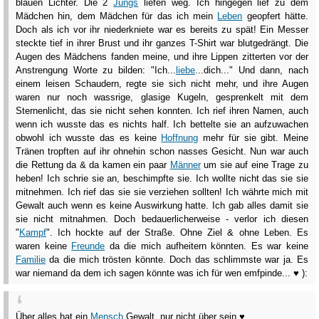
blauen Lichter. Die 2
Jungs
liefen weg. Ich hingegen lief zu dem
Mädchen hin, dem Mädchen für das ich mein
Leben
geopfert hätte.
Doch als ich vor ihr niederkniete war es bereits zu spät! Ein Messer
steckte tief in ihrer Brust und ihr ganzes T-Shirt war blutgedrängt. Die
Augen des Mädchens fanden meine, und ihre Lippen zitterten vor der
Anstrengung Worte zu bilden: "Ich...
liebe
...dich..." Und dann, nach
einem leisen Schaudern, regte sie sich nicht mehr, und ihre Augen
waren nur noch wassrige, glasige Kugeln, gesprenkelt mit dem
Sternenlicht, das sie nicht sehen konnten. Ich rief ihren Namen, auch
wenn ich wusste das es nichts half. Ich bettelte sie an aufzuwachen
obwohl ich wusste das es keine
Hoffnung
mehr für sie gibt. Meine
Tränen tropften auf ihr ohnehin schon nasses Gesicht. Nun war auch
die Rettung da & da kamen ein paar
Männer
um sie auf eine Trage zu
heben! Ich schrie sie an, beschimpfte sie. Ich wollte nicht das sie sie
mitnehmen. Ich rief das sie sie verziehen sollten! Ich währte mich mit
Gewalt auch wenn es keine Auswirkung hatte. Ich gab alles damit sie
sie nicht mitnahmen. Doch bedauerlicherweise - verlor ich diesen
"
Kampf
". Ich hockte auf der Straße. Ohne Ziel & ohne Leben. Es
waren keine
Freunde
da die mich aufheitern könnten. Es war keine
Familie
da die mich trösten könnte. Doch das schlimmste war ja. Es
war niemand da dem ich sagen könnte was ich für wen emfpinde... ♥ ):
Über alles hat ein
Mensch
Gewalt, nur nicht über sein ♥