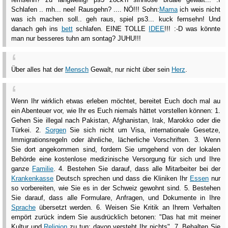
Schlafen .. mh... nee! Rausgehn? .... NÖ!!! Sohn:
Mama
ich weis nicht
was ich machen soll.. geh raus, spiel ps3... kuck fernsehn! Und
danach geh ins
bett
schlafen. EINE TOLLE
IDEE
!!! :-D was könnte
man nur besseres tuhn am sontag? JUHU!!!
Über alles hat der
Mensch
Gewalt, nur nicht über sein
Herz
.
Wenn Ihr wirklich etwas erleben möchtet, bereitet Euch doch mal au
ein Abenteuer vor, wie Ihr es Euch niemals hättet vorstellen können: 1.
Gehen Sie illegal nach Pakistan, Afghanistan, Irak, Marokko oder die
Türkei. 2.
Sorgen
Sie sich nicht um Visa, internationale Gesetze,
Immigrationsregeln oder ähnliche, lächerliche Vorschriften. 3. Wenn
Sie dort angekommen sind, fordern Sie umgehend von der lokalen
Behörde eine kostenlose medizinische Versorgung für sich und Ihre
ganze
Familie
. 4. Bestehen Sie darauf, dass alle Mitarbeiter bei der
Krankenkasse
Deutsch sprechen und dass die Kliniken Ihr
Essen
nur
so vorbereiten, wie Sie es in der Schweiz gewohnt sind. 5. Bestehen
Sie darauf, dass alle Formulare, Anfragen, und Dokumente in Ihre
Sprache
übersetzt werden. 6. Weisen Sie Kritik an Ihrem Verhalten
empört zurück indem Sie ausdrücklich betonen: "Das hat mit meiner
Kultur und
Religion
zu tun; davon versteht Ihr nichts". 7. Behalten Sie