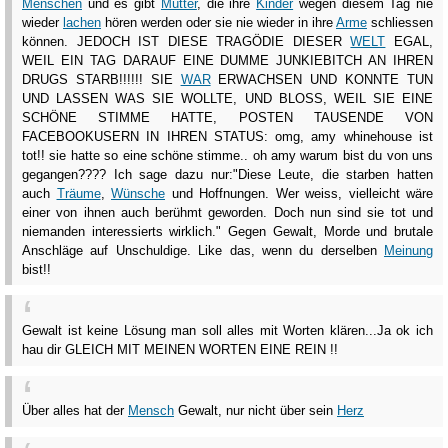
Menschen
und es gibt
Mütter
, die ihre
Kinder
wegen diesem Tag nie
wieder
lachen
hören werden oder sie nie wieder in ihre
Arme
schliessen
können. JEDOCH IST DIESE TRAGÖDIE DIESER
WELT
EGAL,
WEIL EIN TAG DARAUF EINE DUMME JUNKIEBITCH AN IHREN
DRUGS STARB!!!!!! SIE
WAR
ERWACHSEN UND KONNTE TUN
UND LASSEN WAS SIE WOLLTE, UND BLOSS, WEIL SIE EINE
SCHÖNE STIMME HATTE, POSTEN TAUSENDE VON
FACEBOOKUSERN IN IHREN STATUS: omg, amy whinehouse ist
tot!! sie hatte so eine schöne stimme.. oh amy warum bist du von uns
gegangen???? Ich sage dazu nur:"Diese Leute, die starben hatten
auch
Träume
,
Wünsche
und Hoffnungen. Wer weiss, vielleicht wäre
einer von ihnen auch berühmt geworden. Doch nun sind sie tot und
niemanden interessierts wirklich." Gegen Gewalt, Morde und brutale
Anschläge auf Unschuldige. Like das, wenn du derselben
Meinung
bist!!
Gewalt ist keine Lösung man soll alles mit Worten klären...Ja ok ich
hau dir GLEICH MIT MEINEN WORTEN EINE REIN !!
Über alles hat der
Mensch
Gewalt, nur nicht über sein
Herz