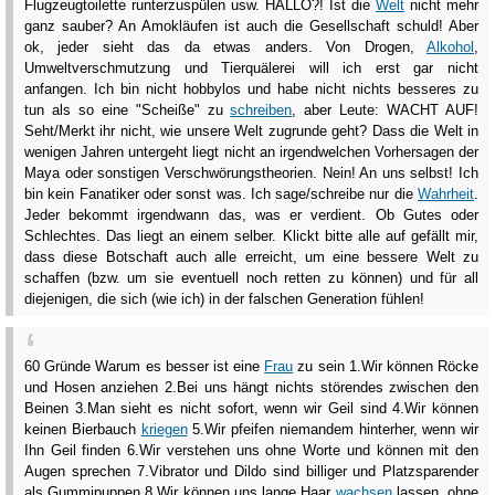
Flugzeugtoilette runterzuspülen usw. HALLO?! Ist die
Welt
nicht mehr
ganz sauber? An Amokläufen ist auch die Gesellschaft schuld! Aber
ok, jeder sieht das da etwas anders. Von Drogen,
Alkohol
,
Umweltverschmutzung und Tierquälerei will ich erst gar nicht
anfangen. Ich bin nicht hobbylos und habe nicht nichts besseres zu
tun als so eine "Scheiße" zu
schreiben
, aber Leute: WACHT AUF!
Seht/Merkt ihr nicht, wie unsere Welt zugrunde geht? Dass die Welt in
wenigen Jahren untergeht liegt nicht an irgendwelchen Vorhersagen der
Maya oder sonstigen Verschwörungstheorien. Nein! An uns selbst! Ich
bin kein Fanatiker oder sonst was. Ich sage/schreibe nur die
Wahrheit
.
Jeder bekommt irgendwann das, was er verdient. Ob Gutes oder
Schlechtes. Das liegt an einem selber. Klickt bitte alle auf gefällt mir,
dass diese Botschaft auch alle erreicht, um eine bessere Welt zu
schaffen (bzw. um sie eventuell noch retten zu können) und für all
diejenigen, die sich (wie ich) in der falschen Generation fühlen!
60 Gründe Warum es besser ist eine
Frau
zu sein 1.Wir können Röcke
und Hosen anziehen 2.Bei uns hängt nichts störendes zwischen den
Beinen 3.Man sieht es nicht sofort, wenn wir Geil sind 4.Wir können
keinen Bierbauch
kriegen
5.Wir pfeifen niemandem hinterher, wenn wir
Ihn Geil finden 6.Wir verstehen uns ohne Worte und können mit den
Augen sprechen 7.Vibrator und Dildo sind billiger und Platzsparender
als Gummipuppen 8.Wir können uns lange Haar
wachsen
lassen, ohne