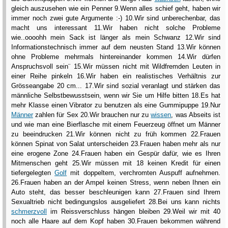
gleich auszusehen wie ein Penner 9.Wenn alles schief geht, haben wir
immer noch zwei gute Argumente :-) 10.Wir sind unberechenbar, das
macht uns interessant 11.Wir haben nicht solche Probleme
wie..oooohh mein Sack ist länger als mein Schwanz 12.Wir sind
Informationstechnisch immer auf dem neusten Stand 13.Wir können
ohne Probleme mehrmals hintereinander kommen 14.Wir dürfen
Anspruchsvoll sein¨ 15.Wir müssen nicht mit Wildfremden Leuten in
einer Reihe pinkeln 16.Wir haben ein realistisches Verhältnis zur
Grösseangabe 20 cm... 17.Wir sind sozial veranlagt und stärken das
männliche Selbstbewusstsein, wenn wir Sie um Hilfe bitten 18.Es hat
mehr Klasse einen Vibrator zu benutzen als eine Gummipuppe 19.Nur
Männer
zahlen für Sex 20.Wir brauchen nur zu
wissen
, was Abseits ist
und wie man eine Bierflasche mit einem Feuerzeug öffnet um Männer
zu beeindrucken 21.Wir können nicht zu früh kommen 22.Frauen
können Spinat von Salat unterscheiden 23.Frauen haben mehr als nur
eine erogene Zone 24.Frauen haben ein Gespür dafür, wie es Ihren
Mitmenschen geht 25.Wir müssen mit 18 keinen Kredit für einen
tiefergelegten
Golf
mit doppeltem, verchromten Auspuff aufnehmen.
26.Frauen haben an der Ampel keinen Stress, wenn neben Ihnen ein
Auto steht, das besser beschleunigen kann 27.Frauen sind Ihrem
Sexualtrieb nicht bedingungslos ausgeliefert 28.Bei uns kann nichts
schmerzvoll
im Reissverschluss hängen bleiben 29.Weil wir mit 40
noch alle Haare auf dem Kopf haben 30.Frauen bekommen während