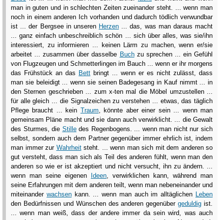
man in guten und in schlechten Zeiten zueinander steht. ... wenn man
noch in einem anderen Ich vorhanden und dadurch tödlich verwundbar
ist ... der Bergsee in unseren
Herzen
... das, was man daraus macht
... ganz einfach unbeschreiblich schön ... sich über alles, was sie/ihn
interessiert, zu informieren ... keinen Lärm zu machen, wenn er/sie
arbeitet ... zusammen über dasselbe
Buch
zu sprechen ... ein Gefühl
von Flugzeugen und Schmetterlingen im Bauch ... wenn er ihr morgens
das Frühstück an das
Bett
bringt ... wenn er es nicht zulässt, dass
man sie beleidigt ... wenn sie seinen Badegesang in Kauf nimmt ... in
den Sternen geschrieben ... zum x-ten mal die Möbel umzustellen ...
für alle gleich ... die Signalzeichen zu verstehen ... etwas, das täglich
Pflege braucht ... kein
Traum
, könnte aber einer sein ... wenn man
gemeinsam Pläne macht und sie dann auch verwirklicht. ... die Gewalt
des Sturmes, die
Stille
des Regenbogens. ... wenn man nicht nur sich
selbst, sondern auch dem Partner gegenüber immer ehrlich ist, indem
man immer zur
Wahrheit
steht. ... wenn man sich mit dem anderen so
gut versteht, dass man sich als Teil des anderen fühlt, wenn man den
anderen so wie er ist akzeptiert und nicht versucht, ihn zu ändern. ...
wenn man seine eigenen
Ideen
, verwirklichen kann, während man
seine Erfahrungen mit dem anderen teilt, wenn man nebeneinander und
miteinander
wachsen
kann. ... wenn man auch im alltäglichen
Leben
den Bedürfnissen und Wünschen des anderen gegenüber
geduldig
ist.
... wenn man weiß, dass der andere immer da sein wird, was auch