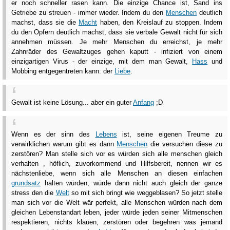
er noch schneller rasen kann. Die einzige Chance ist, Sand ins
Getriebe zu streuen - immer wieder. Indem du den
Menschen
deutlich
machst, dass sie die
Macht
haben, den Kreislauf zu stoppen. Indem
du den Opfern deutlich machst, dass sie verbale Gewalt nicht für sich
annehmen müssen. Je mehr Menschen du erreichst, je mehr
Zahnräder des Gewaltzuges gehen kaputt - infiziert von einem
einzigartigen Virus - der einzige, mit dem man Gewalt,
Hass
und
Mobbing entgegentreten kann: der
Liebe
.
Gewalt ist keine Lösung... aber ein guter
Anfang
;D
Wenn es der sinn des
Lebens
ist, seine eigenen Treume zu
verwirklichen warum gibt es dann
Menschen
die versuchen diese zu
zerstören? Man stelle sich vor es würden sich alle menschen gleich
verhalten , höflich, zuvorkommend und Hilfsbereit, nennen wir es
nächstenliebe, wenn sich alle Menschen an diesen einfachen
grundsatz
halten würden, würde dann nicht auch gleich der ganze
stress den die
Welt
so mit sich bringt wie weggeblasen? So jetzt stelle
man sich vor die Welt wär perfekt, alle Menschen würden nach dem
gleichen Lebenstandart leben, jeder würde jeden seiner Mitmenschen
respektieren, nichts klauen, zerstören oder begehren was jemand