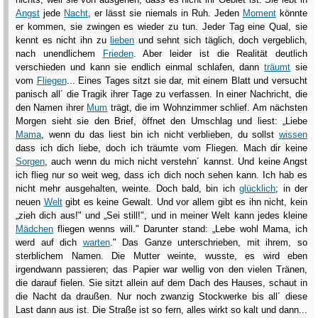
Angst
jede
Nacht
, er lässt sie niemals in Ruh. Jeden
Moment
könnte
er kommen, sie zwingen es wieder zu tun. Jeder Tag eine Qual, sie
kennt es nicht ihn zu
lieben
und sehnt sich täglich, doch vergeblich,
nach unendlichem
Frieden
. Aber leider ist die Realität deutlich
verschieden und kann sie endlich einmal schlafen, dann
träumt
sie
vom
Fliegen
... Eines Tages sitzt sie dar, mit einem Blatt und versucht
panisch all´ die Tragik ihrer Tage zu verfassen. In einer Nachricht, die
den Namen ihrer
Mum
trägt, die im Wohnzimmer schlief. Am nächsten
Morgen sieht sie den Brief, öffnet den Umschlag und liest: „Liebe
Mama
, wenn du das liest bin ich nicht verblieben, du sollst
wissen
dass ich dich liebe, doch ich träumte vom Fliegen. Mach dir keine
Sorgen
, auch wenn du mich nicht verstehn´ kannst. Und keine Angst
ich flieg nur so weit weg, dass ich dich noch sehen kann. Ich hab es
nicht mehr ausgehalten, weinte. Doch bald, bin ich
glücklich
; in der
neuen
Welt
gibt es keine Gewalt. Und vor allem gibt es ihn nicht, kein
„zieh dich aus!" und „Sei still!", und in meiner Welt kann jedes kleine
Mädchen
fliegen wenns will." Darunter stand: „Lebe wohl Mama, ich
werd auf dich
warten
." Das Ganze unterschrieben, mit ihrem, so
sterblichem Namen. Die Mutter weinte, wusste, es wird eben
irgendwann passieren; das Papier war wellig von den vielen Tränen,
die darauf fielen. Sie sitzt allein auf dem Dach des Hauses, schaut in
die Nacht da draußen. Nur noch zwanzig Stockwerke bis all´ diese
Last dann aus ist. Die Straße ist so fern, alles wirkt so kalt und dann...