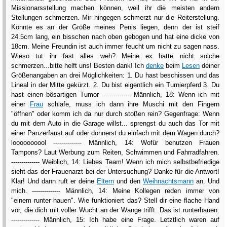
Missionarsstellung machen können, weil ihr die meisten andern
Stellungen schmerzen. Mir hingegen schmerzt nur die Reiterstellung.
Könnte es an der Größe meines Penis liegen, denn der ist steif
24.5cm lang, ein bisschen nach oben gebogen und hat eine dicke von
18cm. Meine Freundin ist auch immer feucht um nicht zu sagen nass.
Wieso tut ihr fast alles weh? Meine ex hatte nicht solche
schmerzen...bitte helft uns! Besten dank! Ich
denke
beim
Lesen
deiner
Größenangaben an drei Möglichkeiten: 1. Du hast beschissen und das
Lineal in der Mitte gekürzt. 2. Du bist eigentlich ein Turnierpferd 3. Du
hast einen bösartigen Tumor -------------- Männlich, 18: Wenn ich mit
einer
Frau
schlafe, muss ich dann ihre Muschi mit den Fingern
"öffnen" oder komm ich da nur durch stoßen rein? Gegenfrage: Wenn
du mit dem Auto in die Garage willst... sprengst du auch das Tor mit
einer Panzerfaust auf oder donnerst du einfach mit dem Wagen durch?
loooooooool -------------- Männlich, 14: Wofür benutzen Frauen
Tampons? Laut Werbung zum Reiten, Schwimmen und Fahrradfahren.
-------------- Weiblich, 14: Liebes Team! Wenn ich mich selbstbefriedige
sieht das der Frauenarzt bei der Untersuchung? Danke für die Antwort!
Klar! Und dann ruft er deine
Eltern
und den
Weihnachtsmann
an. Und
mich. -------------- Männlich, 14: Meine Kollegen reden immer von
"einem runter hauen". Wie funktioniert das? Stell dir eine flache Hand
vor, die dich mit voller Wucht an der Wange trifft. Das ist runterhauen.
-------------- Männlich, 15: Ich habe eine Frage. Letztlich waren auf