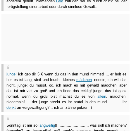
anderem gehört, niemanden
Leid
zufügen sei es durch druck bei der
fertigstellung einer arbeit oder durch sinnlose Gewalt..
junge
: ich geb dir 5 € wenn du das in den mund nimmst! ... er holt es
her. es ist lang, steif und feucht. kleines
mädchen
: neeein, ich will das
nicht. junge: du musst. od. ich mach es mit gewalt! mädchen: aber
das ist mir viel zu groß und ich finde das ecklig! junge: das ist ganz
normal, wenn du groß bist machst du es von
allein
. mädchen:
nieeemals! ... der junge steckt es ihr prutal in den mund. .... .... ihr
denkt
an vergewaltigung? .. ich an zähne putzen ;)
Sonntag ist mir so
langweilig
!! .......................... was soll ich machen?
fernsehn? zu langweilig! ps3 zock'n sinnlose bruale gewalt... :I