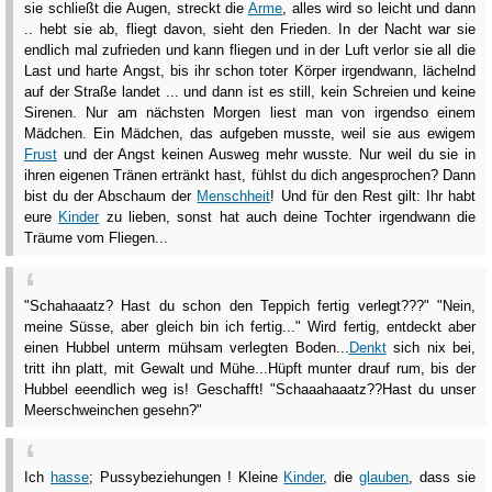
sie schließt die Augen, streckt die
Arme
, alles wird so leicht und dann
.. hebt sie ab, fliegt davon, sieht den Frieden. In der Nacht war sie
endlich mal zufrieden und kann fliegen und in der Luft verlor sie all die
Last und harte Angst, bis ihr schon toter Körper irgendwann, lächelnd
auf der Straße landet ... und dann ist es still, kein Schreien und keine
Sirenen. Nur am nächsten Morgen liest man von irgendso einem
Mädchen. Ein Mädchen, das aufgeben musste, weil sie aus ewigem
Frust
und der Angst keinen Ausweg mehr wusste. Nur weil du sie in
ihren eigenen Tränen ertränkt hast, fühlst du dich angesprochen? Dann
bist du der Abschaum der
Menschheit
! Und für den Rest gilt: Ihr habt
eure
Kinder
zu lieben, sonst hat auch deine Tochter irgendwann die
Träume vom Fliegen...
"Schahaaatz? Hast du schon den Teppich fertig verlegt???" "Nein,
meine Süsse, aber gleich bin ich fertig..." Wird fertig, entdeckt aber
einen Hubbel unterm mühsam verlegten Boden...
Denkt
sich nix bei,
tritt ihn platt, mit Gewalt und Mühe...Hüpft munter drauf rum, bis der
Hubbel eeendlich weg is! Geschafft! "Schaaahaaatz??Hast du unser
Meerschweinchen gesehn?"
Ich
hasse
; Pussybeziehungen ! Kleine
Kinder
, die
glauben
, dass sie