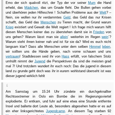
Emo der sich qualvoll ritzt, der Typ der vor seiner
Mum
die Hand
erhebt, das
Mädchen
, das um Gnade fleht. Die Bullen gehen vorbei
und überhören jeden Hilfeschrei ! Schaffen Probleme aus der
Welt
? –
Nein, sie wollen nur ihr verdammtes
Geld
, das Geld das nur Krisen
schafft, das Geld das
Menschen
zu Tieren macht, der Grund warum
Krieg
existiert und Gewalt die Welt regiert ! Ich frage mich warum hilft
diesen Menschen keiner das zu überstehen damit sie in
Frieden
von
uns gehen? Warum lässt man sie
allein
` weiterhin im Regen
wein
´?
Warum steht ihnen keiner nah und ist für sie da? Wird es euch nicht
langsam klar? Dass alle Menschen unter dem selben
Himmel
leben
,
wir sollten uns die Hände geben, nach vorne schauen und uns
vertrauen
! Stadtdessen seid ihr von
Hass
erfüllt, von falschem Stolz
umhüllt nimmt der
Jugend
die Perspektiven da sind die meisten grad
mal 7! Und trotzdem wundert ihr euch noch: Das die jugend in diesem
land zu grunde geht doch was ihr in eurem wohlstand überseht ist was
dieser jugend wirklich fehlt
Am Samstag um 15:24 Uhr zündete ein durchgeknallter
Rechtsextremer in Oslo ein Bombe die im Regierungsviertel
explodierte. Er entkam, und fuhr auf eine etwa eine Stunde entfernte
Insel und ballerte dort Leute ab, besonders abgesehen hatte er es auf
ein eher linksgerichtetes
Jugendcamp
. An diesem Tag starben 92