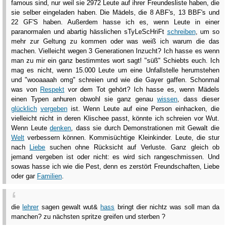
famous sind, nur weil sie 2972 Leute auf ihrer Freundesliste haben, die
sie selber eingeladen haben. Die Mädels, die 8 ABF's, 13 BBF's und
22 GF'S haben. Außerdem hasse ich es, wenn Leute in einer
paranormalen und abartig hässlichen sTyLeScHriFt
schreiben
, um so
mehr zur Geltung zu kommen oder was weiß ich warum die das
machen. Vielleicht wegen 3 Generationen Inzucht? Ich hasse es wenn
man zu mir ein ganz bestimmtes wort sagt! "süß" Schiebts euch. Ich
mag es nicht, wenn 15.000 Leute um eine Unfallstelle herumstehen
und "wooaaaah omg" schreien und wie die Gayer gaffen. Schonmal
was von
Respekt
vor dem Tot gehört? Ich hasse es, wenn Mädels
einen Typen anhuren obwohl sie ganz genau
wissen
, dass dieser
glücklich
vergeben
ist. Wenn Leute auf eine Person einhacken, die
vielleicht nicht in deren Klischee passt, könnte ich schreien vor Wut.
Wenn Leute
denken
, dass sie durch Demonstrationen mit Gewalt die
Welt
verbessern können. Kommisüchtige Kleinkinder. Leute, die stur
nach
Liebe
suchen ohne Rücksicht auf Verluste. Ganz gleich ob
jemand vergeben ist oder nicht: es wird sich rangeschmissen. Und
sowas hasse ich wie die Pest, denn es zerstört Freundschaften, Liebe
oder gar
Familien
.
die
lehrer
sagen gewalt wut&
hass
bringt dier nichtz was soll man da
manchen? zu nächsten spritze greifen und sterben ?