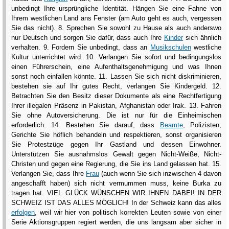
unbedingt Ihre ursprüngliche Identität. Hängen Sie eine Fahne von
Ihrem westlichen Land ans Fenster (am Auto geht es auch, vergessen
Sie das nicht). 8. Sprechen Sie sowohl zu Hause als auch anderswo
nur Deutsch und sorgen Sie dafür, dass auch Ihre
Kinder
sich ähnlich
verhalten. 9. Fordern Sie unbedingt, dass an
Musikschulen
westliche
Kultur unterrichtet wird. 10. Verlangen Sie sofort und bedingungslos
einen Führerschein, eine Aufenthaltsgenehmigung und was Ihnen
sonst noch einfallen könnte. 11. Lassen Sie sich nicht diskriminieren,
bestehen sie auf Ihr gutes Recht, verlangen Sie Kindergeld. 12.
Betrachten Sie den Besitz dieser Dokumente als eine Rechtfertigung
Ihrer illegalen Präsenz in Pakistan, Afghanistan oder Irak. 13. Fahren
Sie ohne Autoversicherung. Die ist nur für die Einheimischen
erforderlich. 14. Bestehen Sie darauf, dass
Beamte
, Polizisten,
Gerichte Sie höflich behandeln und respektieren, sonst organisieren
Sie Protestzüge gegen Ihr Gastland und dessen Einwohner.
Unterstützen Sie ausnahmslos Gewalt gegen Nicht-Weiße, Nicht-
Christen und gegen eine Regierung, die Sie ins Land gelassen hat. 15.
Verlangen Sie, dass Ihre
Frau
(auch wenn Sie sich inzwischen 4 davon
angeschafft haben) sich nicht vermummen muss, keine Burka zu
tragen hat. VIEL GLÜCK WÜNSCHEN WIR IHNEN DABEI! IN DER
SCHWEIZ IST DAS ALLES MÖGLICH! In der Schweiz kann das alles
erfolgen
, weil wir hier von politisch korrekten Leuten sowie von einer
Serie Aktionsgruppen regiert werden, die uns langsam aber sicher in