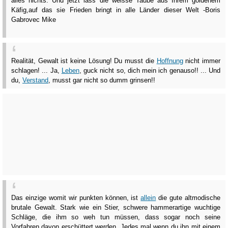
alles nichts. Und jetzt lass die weisse Taube aus Ihrem goldenem
Käfig,auf das sie Frieden bringt in alle Länder dieser Welt -Boris
Gabrovec Mike
Realität, Gewalt ist keine Lösung! Du musst die
Hoffnung
nicht immer
schlagen! ... Ja,
Leben
, guck nicht so, dich mein ich genauso!! ... Und
du,
Verstand
, musst gar nicht so dumm grinsen!!
Das einzige womit wir punkten können, ist
allein
die gute altmodische
brutale Gewalt. Stark wie ein Stier, schwere hammerartige wuchtige
Schläge, die ihm so weh tun müssen, dass sogar noch seine
Vorfahren davon erschüttert werden. Jedes mal wenn du ihn mit einem