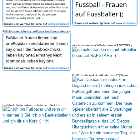
Fußballer frauen lieben kay one Popstar kandidatinnen lieben kay
one all
damals standen sie auf fußballer heute auf RAPSTARS ;)
Karl Daxbacher entdeckt in Bagdad einen 17-jährigen
irakischen Fußballgo
Er:Ich bin Fußballer und renn dir hinter her ;) Sie:Ich bin
Basketballer