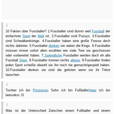
10 Fakten über Fussballer? 1.Fussballer sind dumm weil
Fussball
der
einfachste
Sport
der
Welt
ist. 2.Fussballer sind Pussys. 3.Fussballer
sind Schwalbenkönige. 4.Fussballer haben eine große Fresse doch
nichts dahinter. 5.Fussballer
denken
sie wären die Kings. 6.Fussballer
müssen immer sofort allen erzählen wie viele Tore sie geschossen
oder vorbereitet haben. 7.
Jugendliche
Fussballer werden doch eh alle
Fussball
Stars
. 8.Fussballer können nichts
alleine
. 9.Fussballer finden
jeden Sport scheiße obwohl sie ihn noch nie gemacht/gespielt haben.
10.Fussballer denken sie sind die geilsten wenn sie ihr Trikot
tauschen.
Tochter ich bin
Prinzessin
Sohn ich bin Fußballer
Vater
ich bin
betrunkrn :D
Was ist der Unterschied Zwischen einem Fußballer und einem