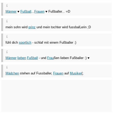
Männer
♥
Fußball
...
Frauen
♥ Fußballer... =D
mein sohn wird
prinz
und mein tochter wird fussbalLerin ;D
fühl dich
sportlich
- schlaf mit einem Fußballer :)
Männer
lieben
Fußball
- und
Frau
ßen lieben Fußballer :) ♥
Mädchen
stehen auf Fussballer,
Frauen
auf
Musiker
(;