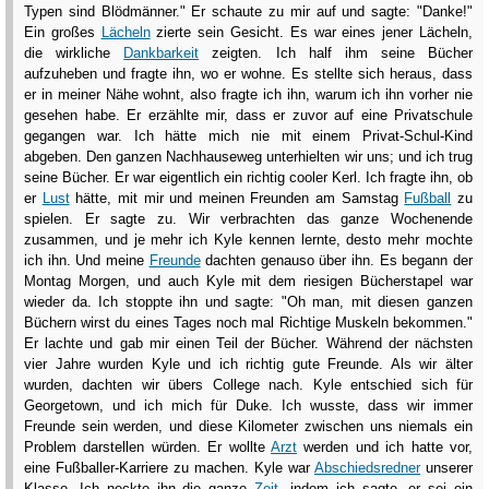
Typen sind Blödmänner." Er schaute zu mir auf und sagte: "Danke!"
Ein großes
Lächeln
zierte sein Gesicht. Es war eines jener Lächeln,
die wirkliche
Dankbarkeit
zeigten. Ich half ihm seine Bücher
aufzuheben und fragte ihn, wo er wohne. Es stellte sich heraus, dass
er in meiner Nähe wohnt, also fragte ich ihn, warum ich ihn vorher nie
gesehen habe. Er erzählte mir, dass er zuvor auf eine Privatschule
gegangen war. Ich hätte mich nie mit einem Privat-Schul-Kind
abgeben. Den ganzen Nachhauseweg unterhielten wir uns; und ich trug
seine Bücher. Er war eigentlich ein richtig cooler Kerl. Ich fragte ihn, ob
er
Lust
hätte, mit mir und meinen Freunden am Samstag
Fußball
zu
spielen. Er sagte zu. Wir verbrachten das ganze Wochenende
zusammen, und je mehr ich Kyle kennen lernte, desto mehr mochte
ich ihn. Und meine
Freunde
dachten genauso über ihn. Es begann der
Montag Morgen, und auch Kyle mit dem riesigen Bücherstapel war
wieder da. Ich stoppte ihn und sagte: "Oh man, mit diesen ganzen
Büchern wirst du eines Tages noch mal Richtige Muskeln bekommen."
Er lachte und gab mir einen Teil der Bücher. Während der nächsten
vier Jahre wurden Kyle und ich richtig gute Freunde. Als wir älter
wurden, dachten wir übers College nach. Kyle entschied sich für
Georgetown, und ich mich für Duke. Ich wusste, dass wir immer
Freunde sein werden, und diese Kilometer zwischen uns niemals ein
Problem darstellen würden. Er wollte
Arzt
werden und ich hatte vor,
eine Fußballer-Karriere zu machen. Kyle war
Abschiedsredner
unserer
Klasse. Ich neckte ihn die ganze
Zeit
, indem ich sagte, er sei ein