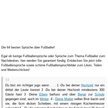
Die 64 besten Sprüche über Fußballer!
Egal ob lustige Fußballersprüche oder Sprüche zum Thema Fußballer zum
Nachdenken, hier werden Sie garantiert fündig. Entdecken Sie jetzt tolle
Fußballersprüche sowie schöne Fußballerspruchbilder zum Liken, Teilen
und Weiterschicken!
Du bist ein richtiger jugo wenn . . . 1 -Du bei deiner
Hochzeit
nur ein
drittel der Leute kennst 2 -Du bei deiner Hochzeit mindestens 300
Gäste hast 3 -Deine
Eltern
barfuss und über
Berge
zur
Schule
gegangen sind, auch im
Winter
. 4 -
Deine Mutter
selber Brot backt und
sie, die 5cm dicken Scheiben, mit einem riesigen Küchenmesser