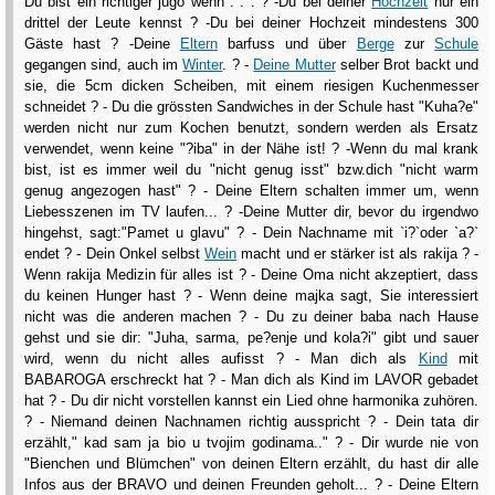
Du bist ein richtiger jugo wenn . . . ? -Du bei deiner
Hochzeit
nur ein
drittel der Leute kennst ? -Du bei deiner Hochzeit mindestens 300
Gäste hast ? -Deine
Eltern
barfuss und über
Berge
zur
Schule
gegangen sind, auch im
Winter
. ? -
Deine Mutter
selber Brot backt und
sie, die 5cm dicken Scheiben, mit einem riesigen Kuchenmesser
schneidet ? - Du die grössten Sandwiches in der Schule hast "Kuha?e"
werden nicht nur zum Kochen benutzt, sondern werden als Ersatz
verwendet, wenn keine "?iba" in der Nähe ist! ? -Wenn du mal krank
bist, ist es immer weil du "nicht genug isst" bzw.dich "nicht warm
genug angezogen hast" ? - Deine Eltern schalten immer um, wenn
Liebesszenen im TV laufen... ? -Deine Mutter dir, bevor du irgendwo
hingehst, sagt:"Pamet u glavu" ? - Dein Nachname mit `i?`oder `a?`
endet ? - Dein Onkel selbst
Wein
macht und er stärker ist als rakija ? -
Wenn rakija Medizin für alles ist ? - Deine Oma nicht akzeptiert, dass
du keinen Hunger hast ? - Wenn deine majka sagt, Sie interessiert
nicht was die anderen machen ? - Du zu deiner baba nach Hause
gehst und sie dir: "Juha, sarma, pe?enje und kola?i" gibt und sauer
wird, wenn du nicht alles aufisst ? - Man dich als
Kind
mit
BABAROGA erschreckt hat ? - Man dich als Kind im LAVOR gebadet
hat ? - Du dir nicht vorstellen kannst ein Lied ohne harmonika zuhören.
? - Niemand deinen Nachnamen richtig ausspricht ? - Dein tata dir
erzählt," kad sam ja bio u tvojim godinama.." ? - Dir wurde nie von
"Bienchen und Blümchen" von deinen Eltern erzählt, du hast dir alle
Infos aus der BRAVO und deinen Freunden geholt... ? - Deine Eltern