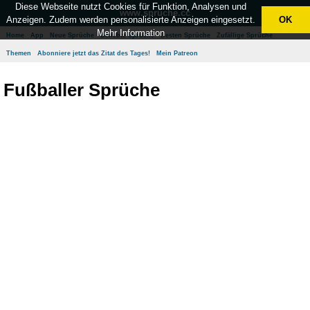
Diese Webseite nutzt Cookies für Funktion, Analysen und
www.sprüche.cc
Anzeigen. Zudem werden personalisierte Anzeigen eingesetzt.
OK
Mehr Information
Home
App
Neue Sprüche
Beliebte Sprüche
Besten Sprüche
Zufällige Sprüche
Themen
Abonniere jetzt das Zitat des Tages!
Mein Patreon
Fußballer Sprüche