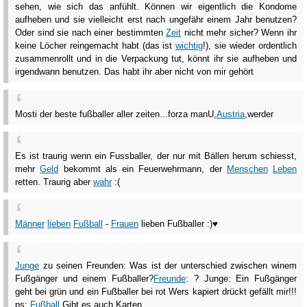
sehen, wie sich das anfühlt. Können wir eigentlich die Kondome
aufheben und sie vielleicht erst nach ungefähr einem Jahr benutzen?
Oder sind sie nach einer bestimmten
Zeit
nicht mehr sicher? Wenn ihr
keine Löcher reingemacht habt (das ist
wichtig
!), sie wieder ordentlich
zusammenrollt und in die Verpackung tut, könnt ihr sie aufheben und
irgendwann benutzen. Das habt ihr aber nicht von mir gehört
Mosti der beste fußballer aller zeiten...forza manU,
Austria
,werder
Es ist traurig wenn ein Fussballer, der nur mit Bällen herum schiesst,
mehr
Geld
bekommt als ein Feuerwehrmann, der
Menschen
Leben
retten. Traurig aber
wahr
:(
Männer
lieben
Fußball
-
Frauen
lieben Fußballer :)♥
Junge
zu seinen Freunden: Was ist der unterschied zwischen winem
Fußgänger und einem Fußballer?
Freunde
: ? Junge: Ein Fußgänger
geht bei grün und ein Fußballer bei rot Wers kapiert drückt gefällt mir!!!
ps:
Fußball
Gibt es auch Karten.