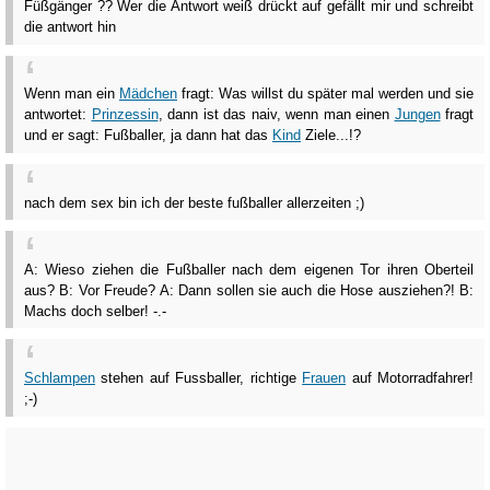
Füßgänger ?? Wer die Antwort weiß drückt auf gefällt mir und schreibt
die antwort hin
Wenn man ein
Mädchen
fragt: Was willst du später mal werden und sie
antwortet:
Prinzessin
, dann ist das naiv, wenn man einen
Jungen
fragt
und er sagt: Fußballer, ja dann hat das
Kind
Ziele...!?
nach dem sex bin ich der beste fußballer allerzeiten ;)
A: Wieso ziehen die Fußballer nach dem eigenen Tor ihren Oberteil
aus? B: Vor Freude? A: Dann sollen sie auch die Hose ausziehen?! B:
Machs doch selber! -.-
Schlampen
stehen auf Fussballer, richtige
Frauen
auf Motorradfahrer!
;-)