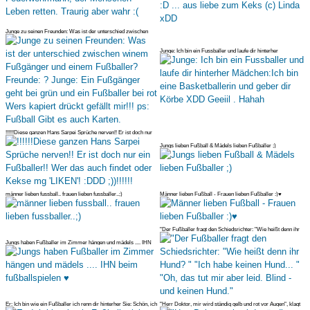
Junge zu seinen Freunden: Was ist der unterschied zwischen
winem Fußgäng
Junge: Ich bin ein Fussballer und laufe dir hinterher
Mädchen:Ich bin ei
!!!!!!Diese ganzen Hans Sarpei Sprüche nerven!! Er ist doch nur
ein Fußb
Jungs lieben Fußball & Mädels lieben Fußballer ;)
männer lieben fussball.. frauen lieben fussballer..;)
Männer lieben Fußball - Frauen lieben Fußballer :)♥
"Der Fußballer fragt den Schiedsrichter: "Wie heißt denn ihr
Hund? " "Ic
Jungs haben Fußballer im Zimmer hängen und mädels .... IHN
beim fußballs
Er: Ich bin wie ein Fußballer ich renn dir hinterher Sie: Schön, ich
"Herr Doktor, mir wird ständig gelb und rot vor Augen", klagt