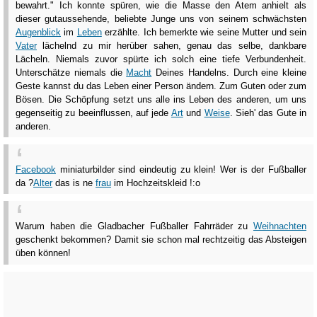
bewahrt." Ich konnte spüren, wie die Masse den Atem anhielt als
dieser gutaussehende, beliebte Junge uns von seinem schwächsten
Augenblick
im
Leben
erzählte. Ich bemerkte wie seine Mutter und sein
Vater
lächelnd zu mir herüber sahen, genau das selbe, dankbare
Lächeln. Niemals zuvor spürte ich solch eine tiefe Verbundenheit.
Unterschätze niemals die
Macht
Deines Handelns. Durch eine kleine
Geste kannst du das Leben einer Person ändern. Zum Guten oder zum
Bösen. Die Schöpfung setzt uns alle ins Leben des anderen, um uns
gegenseitig zu beeinflussen, auf jede
Art
und
Weise
. Sieh' das Gute in
anderen.
Facebook
miniaturbilder sind eindeutig zu klein! Wer is der Fußballer
da ?
Alter
das is ne
frau
im Hochzeitskleid !:o
Warum haben die Gladbacher Fußballer Fahrräder zu
Weihnachten
geschenkt bekommen? Damit sie schon mal rechtzeitig das Absteigen
üben können!