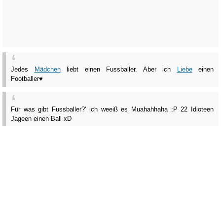
Jedes
Mädchen
liebt einen Fussballer. Aber ich
Liebe
einen
Footballer♥
Für was gibt Fussballer?' ich weeiß es Muahahhaha :P 22 Idioteen
Jageen einen Ball xD