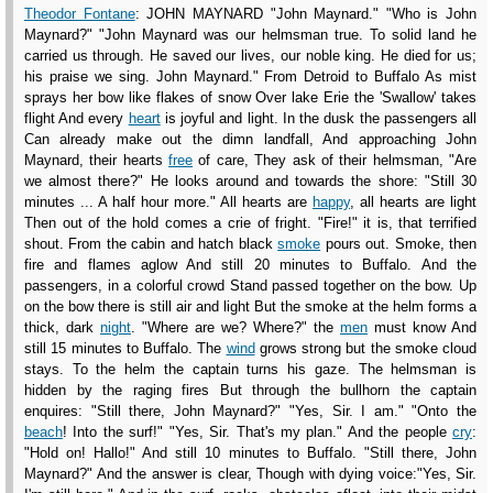
Theodor Fontane
: JOHN MAYNARD "John Maynard." "Who is John
Maynard?" "John Maynard was our helmsman true. To solid land he
carried us through. He saved our lives, our noble king. He died for us;
his praise we sing. John Maynard." From Detroid to Buffalo As mist
sprays her bow like flakes of snow Over lake Erie the 'Swallow' takes
flight And every
heart
is joyful and light. In the dusk the passengers all
Can already make out the dimn landfall, And approaching John
Maynard, their hearts
free
of care, They ask of their helmsman, "Are
we almost there?" He looks around and towards the shore: "Still 30
minutes ... A half hour more." All hearts are
happy
, all hearts are light
Then out of the hold comes a crie of fright. "Fire!" it is, that terrified
shout. From the cabin and hatch black
smoke
pours out. Smoke, then
fire and flames aglow And still 20 minutes to Buffalo. And the
passengers, in a colorful crowd Stand passed together on the bow. Up
on the bow there is still air and light But the smoke at the helm forms a
thick, dark
night
. "Where are we? Where?" the
men
must know And
still 15 minutes to Buffalo. The
wind
grows strong but the smoke cloud
stays. To the helm the captain turns his gaze. The helmsman is
hidden by the raging fires But through the bullhorn the captain
enquires: "Still there, John Maynard?" "Yes, Sir. I am." "Onto the
beach
! Into the surf!" "Yes, Sir. That's my plan." And the people
cry
:
"Hold on! Hallo!" And still 10 minutes to Buffalo. "Still there, John
Maynard?" And the answer is clear, Though with dying voice:"Yes, Sir.