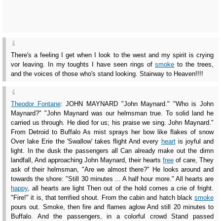
There's a feeling I get when I look to the west and my spirit is crying
vor leaving. In my toughts I have seen rings of
smoke
to the trees,
and the voices of those who's stand looking. Stairway to Heaven!!!!
Theodor Fontane
: JOHN MAYNARD "John Maynard." "Who is John
Maynard?" "John Maynard was our helmsman true. To solid land he
carried us through. He died for us; his praise we sing. John Maynard."
From Detroid to Buffalo As mist sprays her bow like flakes of snow
Over lake Erie the 'Swallow' takes flight And every
heart
is joyful and
light. In the dusk the passengers all Can already make out the dimn
landfall, And approaching John Maynard, their hearts
free
of care, They
ask of their helmsman, "Are we almost there?" He looks around and
towards the shore: "Still 30 minutes ... A half hour more." All hearts are
happy
, all hearts are light Then out of the hold comes a crie of fright.
"Fire!" it is, that terrified shout. From the cabin and hatch black
smoke
pours out. Smoke, then fire and flames aglow And still 20 minutes to
Buffalo. And the passengers, in a colorful crowd Stand passed