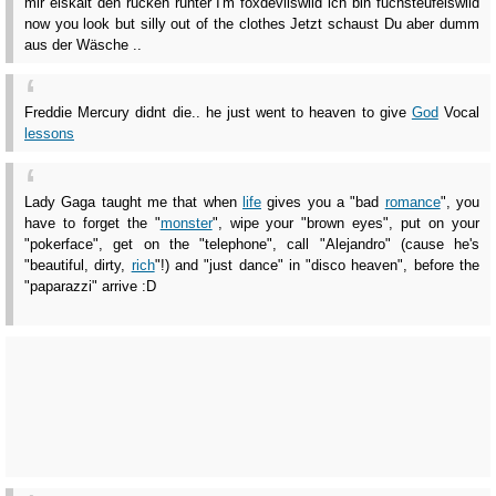
mir eiskalt den rücken runter I'm foxdevilswild ich bin fuchsteufelswild
now you look but silly out of the clothes Jetzt schaust Du aber dumm
aus der Wäsche ..
Freddie Mercury didnt die.. he just went to heaven to give
God
Vocal
lessons
Lady Gaga taught me that when
life
gives you a "bad
romance
", you
have to forget the "
monster
", wipe your "brown eyes", put on your
"pokerface", get on the "telephone", call "Alejandro" (cause he's
"beautiful, dirty,
rich
"!) and "just dance" in "disco heaven", before the
"paparazzi" arrive :D