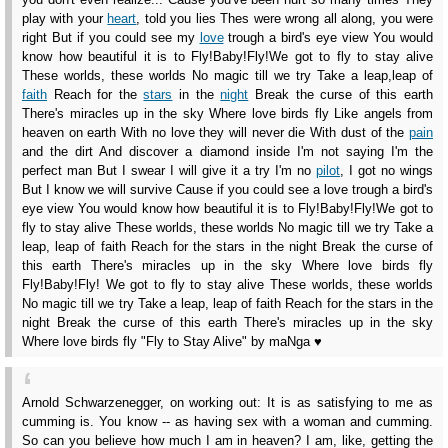
play with your
heart
, told you lies Thes were wrong all along, you were
right But if you could see my
love
trough a bird's eye view You would
know how beautiful it is to Fly!Baby!Fly!We got to fly to stay alive
These worlds, these worlds No magic till we try Take a leap,leap of
faith
Reach for the
stars
in the
night
Break the curse of this earth
There's miracles up in the sky Where love birds fly Like angels from
heaven on earth With no love they will never die With dust of the
pain
and the dirt And discover a diamond inside I'm not saying I'm the
perfect man But I swear I will give it a try I'm no
pilot
, I got no wings
But I know we will survive Cause if you could see a love trough a bird's
eye view You would know how beautiful it is to Fly!Baby!Fly!We got to
fly to stay alive These worlds, these worlds No magic till we try Take a
leap, leap of faith Reach for the stars in the night Break the curse of
this earth There's miracles up in the sky Where love birds fly
Fly!Baby!Fly! We got to fly to stay alive These worlds, these worlds
No magic till we try Take a leap, leap of faith Reach for the stars in the
night Break the curse of this earth There's miracles up in the sky
Where love birds fly "Fly to Stay Alive" by maNga ♥
Arnold Schwarzenegger, on working out: It is as satisfying to me as
cumming is. You know -- as having sex with a woman and cumming.
So can you believe how much I am in heaven? I am, like, getting the