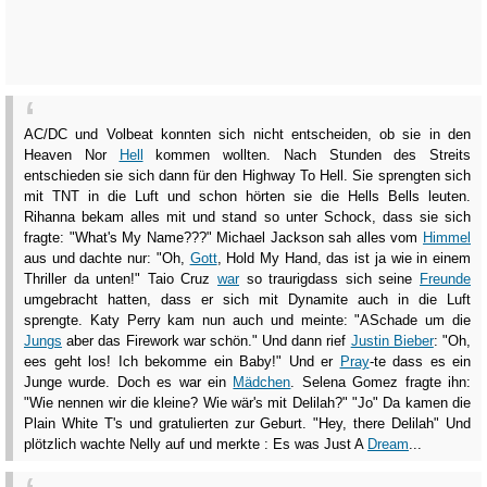
AC/DC und Volbeat konnten sich nicht entscheiden, ob sie in den
Heaven Nor
Hell
kommen wollten. Nach Stunden des Streits
entschieden sie sich dann für den Highway To Hell. Sie sprengten sich
mit TNT in die Luft und schon hörten sie die Hells Bells leuten.
Rihanna bekam alles mit und stand so unter Schock, dass sie sich
fragte: "What's My Name???" Michael Jackson sah alles vom
Himmel
aus und dachte nur: "Oh,
Gott
, Hold My Hand, das ist ja wie in einem
Thriller da unten!" Taio Cruz
war
so traurigdass sich seine
Freunde
umgebracht hatten, dass er sich mit Dynamite auch in die Luft
sprengte. Katy Perry kam nun auch und meinte: "ASchade um die
Jungs
aber das Firework war schön." Und dann rief
Justin Bieber
: "Oh,
ees geht los! Ich bekomme ein Baby!" Und er
Pray
-te dass es ein
Junge wurde. Doch es war ein
Mädchen
. Selena Gomez fragte ihn:
"Wie nennen wir die kleine? Wie wär's mit Delilah?" "Jo" Da kamen die
Plain White T's und gratulierten zur Geburt. "Hey, there Delilah" Und
plötzlich wachte Nelly auf und merkte : Es was Just A
Dream
...