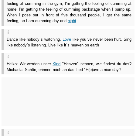
feeling of cumming in the gym, I'm getting the feeling of cumming at
home, I'm getting the feeling of cumming backstage when I pump up.
When I pose out in front of five thousand people, I get the same
feeling, so I am cumming day and
night
.
Dance like nobody´s watching.
Love
like you´ve never been hurt. Sing
like nobody´s listening. Live like it´s heaven on earth
Heiko: Wir werden unser
Kind
"Heaven" nennen, wie findest du das?
Michaela: Schön, erinnert mich an das Lied "H(e)ave a nice day"!