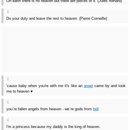
On earth there is no heaven but there are pieces of it. (Jules Renard)
Do your duty and leave the rest to heaven. (Pierre Corneille)
'cause baby when you're with me it's like an
angel
came by and took
me to heaven ♥
you´re fallen angels from heaven - we´re gods from
hell
I'm a princess because my daddy is the king of heaven.