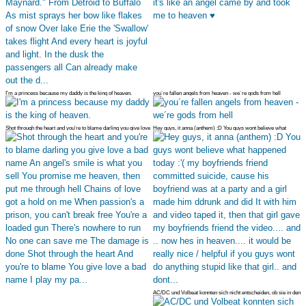
I'm a princess because my daddy is the king of heaven.
you´re fallen angels from heaven - we´re gods from hell
Shot through the heart and you're to blame darling you give love
Hey guys, it anna (anthem) :D You guys wont believe what
a bad n
happened today
AC/DC und Volbeat konnten sich nicht entscheiden, ob sie in den
Heaven N