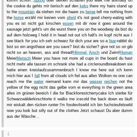
komm schon...
spring
über deinen schatten you walk me animally on
the cookie du gehts mir tierisch auf den
keks
there my hairs stand up
to the
mountain
da stehen mir die haare zu
berge
tell me nothing from
the
horse
erzähl mir keinen vom
pferd
it's not good cherry-eating with
you es ist nicht gut kirschen
essen
mit dir now it goes around the
sausage jetzt geht's um die wurst there you on the woodway da bist du
auf dem holzweg I hold it in head not out ich halt's im kopf nicht aus I
see black for you ich seh schwarz für dich your are so a
fear
-rabbit du
bist so ein angsthase are you save? bist du sicher? give not so on gib
nicht so an heaven, ass and thread!
Himmel
,
Arsch
und Zwirn!
Human
Meier
Mensch
Meier you have not more all cups in the board du hast
nicht mehr alle tassen im schrank she had a circleroundbreakdown sie
hatte einen kreislaufzusammenbruch I know me here out ich kenn
mich hier aus I
fall
from all clouds ich fiel aus allen Wolken no one can
reach me the
water
niemand kann mir das
wasser
reichen
not the
yellow of the egg nicht das gelbe vom ei everything in the green area
alles im grünen bereich I die for Blackforrestcherrycake Ich sterbe für
Schwarzwälderkirschtorte it walks me icecold the back down es läuft
mir eiskalt den rücken runter I'm foxdevilswild ich bin fuchsteufelswild
now you look but silly out of the clothes Jetzt schaust Du aber dumm
aus der Wäsche ..