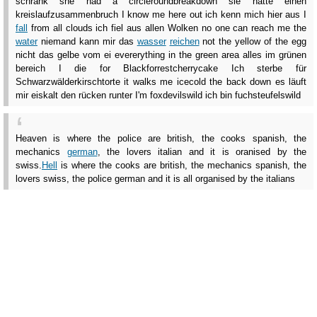
schrank she had a circleroundbreakdown sie hatte einen
kreislaufzusammenbruch I know me here out ich kenn mich hier aus I
fall
from all clouds ich fiel aus allen Wolken no one can reach me the
water
niemand kann mir das
wasser
reichen
not the yellow of the egg
nicht das gelbe vom ei evererything in the green area alles im grünen
bereich I die for Blackforrestcherrycake Ich sterbe für
Schwarzwälderkirschtorte it walks me icecold the back down es läuft
mir eiskalt den rücken runter I'm foxdevilswild ich bin fuchsteufelswild
Heaven is where the police are british, the cooks spanish, the
mechanics
german
, the lovers italian and it is oranised by the
swiss.
Hell
is where the cooks are british, the mechanics spanish, the
lovers swiss, the police german and it is all organised by the italians