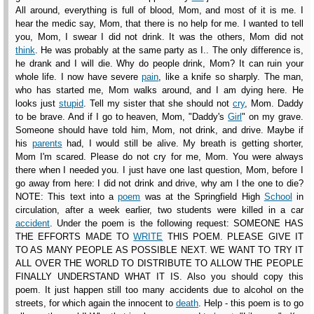
All around, everything is full of blood, Mom, and most of it is me. I
hear the medic say, Mom, that there is no help for me. I wanted to tell
you, Mom, I swear I did not drink. It was the others, Mom did not
think
. He was probably at the same party as I.. The only difference is,
he drank and I will die. Why do people drink, Mom? It can ruin your
whole life. I now have severe
pain
, like a knife so sharply. The man,
who has started me, Mom walks around, and I am dying here. He
looks just
stupid
. Tell my sister that she should not
cry
, Mom. Daddy
to be brave. And if I go to heaven, Mom, "Daddy's
Girl
" on my grave.
Someone should have told him, Mom, not drink, and drive. Maybe if
his
parents
had, I would still be alive. My breath is getting shorter,
Mom I'm scared. Please do not cry for me, Mom. You were always
there when I needed you. I just have one last question, Mom, before I
go away from here: I did not drink and drive, why am I the one to die?
NOTE: This text into a
poem
was at the Springfield High
School
in
circulation, after a week earlier, two students were killed in a car
accident
. Under the poem is the following request: SOMEONE HAS
THE EFFORTS MADE TO
WRITE
THIS POEM. PLEASE GIVE IT
TO AS MANY PEOPLE AS POSSIBLE NEXT. WE WANT TO TRY IT
ALL OVER THE WORLD TO DISTRIBUTE TO ALLOW THE PEOPLE
FINALLY UNDERSTAND WHAT IT IS. Also you should copy this
poem. It just happen still too many accidents due to alcohol on the
streets, for which again the innocent to
death
. Help - this poem is to go