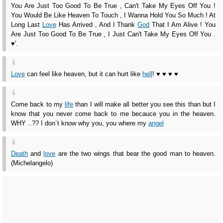
You Are Just Too Good To Be True , Can't Take My Eyes Off You !
You Would Be Like Heaven To Touch , I Wanna Hold You So Much ! At
Long Last
Love
Has Arrived , And I Thank
God
That I Am Alive ! You
Are Just Too Good To Be True , I Just Can't Take My Eyes Off You .
♥'.
Love
can feel like heaven, but it can hurt like
hell
! ♥ ♥ ♥ ♥
Come back to my
life
than I will make all better you see this than but I
know that you never come back to me becauce you in the heaven.
WHY ..?? I don´t know why you, you where my
angel
Death
and
love
are the two wings that bear the good man to heaven.
(Michelangelo)