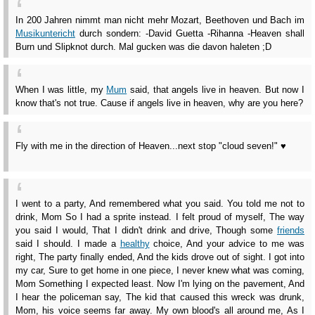
In 200 Jahren nimmt man nicht mehr Mozart, Beethoven und Bach im
Musikuntericht
durch sondern: -David Guetta -Rihanna -Heaven shall
Burn und Slipknot durch. Mal gucken was die davon haleten ;D
When I was little, my
Mum
said, that angels live in heaven. But now I
know that's not true. Cause if angels live in heaven, why are you here?
Fly with me in the direction of Heaven...next stop "cloud seven!" ♥
I went to a party, And remembered what you said. You told me not to
drink, Mom So I had a sprite instead. I felt proud of myself, The way
you said I would, That I didn't drink and drive, Though some
friends
said I should. I made a
healthy
choice, And your advice to me was
right, The party finally ended, And the kids drove out of sight. I got into
my car, Sure to get home in one piece, I never knew what was coming,
Mom Something I expected least. Now I'm lying on the pavement, And
I hear the policeman say, The kid that caused this wreck was drunk,
Mom, his voice seems far away. My own blood's all around me, As I