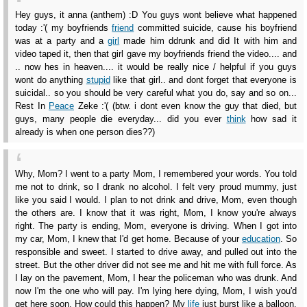
Hey guys, it anna (anthem) :D You guys wont believe what happened
today :'( my boyfriends
friend
committed suicide, cause his boyfriend
was at a party and a
girl
made him ddrunk and did It with him and
video taped it, then that girl gave my boyfriends friend the video.... and
.. now hes in heaven.... it would be really nice / helpful if you guys
wont do anything
stupid
like that girl.. and dont forget that everyone is
suicidal.. so you should be very careful what you do, say and so on...
Rest In
Peace
Zeke :'( (btw. i dont even know the guy that died, but
guys, many people die everyday... did you ever
think
how sad it
already is when one person dies??)
Why, Mom? I went to a party Mom, I remembered your words. You told
me not to drink, so I drank no alcohol. I felt very proud mummy, just
like you said I would. I plan to not drink and drive, Mom, even though
the others are. I know that it was right, Mom, I know you're always
right. The party is ending, Mom, everyone is driving. When I got into
my car, Mom, I knew that I'd get home. Because of your
education
. So
responsible and sweet. I started to drive away, and pulled out into the
street. But the other driver did not see me and hit me with full force. As
I lay on the pavement, Mom, I hear the policeman who was drunk. And
now I'm the one who will pay. I'm lying here dying, Mom, I wish you'd
get here soon. How could this happen? My
life
just burst like a balloon.