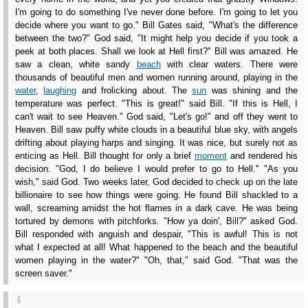
I'm going to do something I've never done before. I'm going to let you
decide where you want to go." Bill Gates said, "What's the difference
between the two?" God said, "It might help you decide if you took a
peek at both places. Shall we look at Hell first?" Bill was amazed. He
saw a clean, white sandy
beach
with clear waters. There were
thousands of beautiful men and women running around, playing in the
water
,
laughing
and frolicking about. The
sun
was shining and the
temperature was perfect. "This is great!" said Bill. "If this is Hell, I
can't wait to see Heaven." God said, "Let's go!" and off they went to
Heaven. Bill saw puffy white clouds in a beautiful blue sky, with angels
drifting about playing harps and singing. It was nice, but surely not as
enticing as Hell. Bill thought for only a brief
moment
and rendered his
decision. "God, I do believe I would prefer to go to Hell." "As you
wish," said God. Two weeks later, God decided to check up on the late
billionaire to see how things were going. He found Bill shackled to a
wall, screaming amidst the hot flames in a dark cave. He was being
tortured by demons with pitchforks. "How ya doin', Bill?" asked God.
Bill responded with anguish and despair, "This is awful! This is not
what I expected at all! What happened to the beach and the beautiful
women playing in the water?" "Oh, that," said God. "That was the
screen saver."