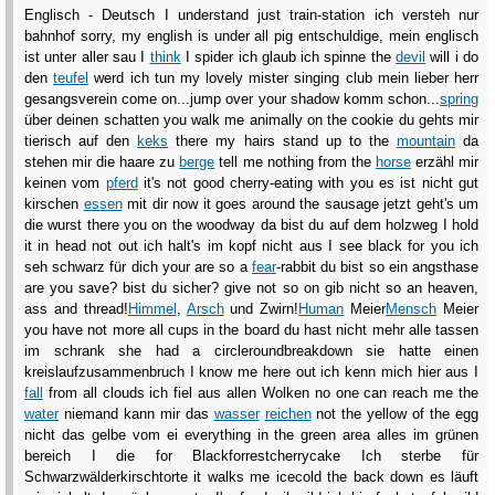
Englisch - Deutsch I understand just train-station ich versteh nur
bahnhof sorry, my english is under all pig entschuldige, mein englisch
ist unter aller sau I
think
I spider ich glaub ich spinne the
devil
will i do
den
teufel
werd ich tun my lovely mister singing club mein lieber herr
gesangsverein come on...jump over your shadow komm schon...
spring
über deinen schatten you walk me animally on the cookie du gehts mir
tierisch auf den
keks
there my hairs stand up to the
mountain
da
stehen mir die haare zu
berge
tell me nothing from the
horse
erzähl mir
keinen vom
pferd
it's not good cherry-eating with you es ist nicht gut
kirschen
essen
mit dir now it goes around the sausage jetzt geht's um
die wurst there you on the woodway da bist du auf dem holzweg I hold
it in head not out ich halt's im kopf nicht aus I see black for you ich
seh schwarz für dich your are so a
fear
-rabbit du bist so ein angsthase
are you save? bist du sicher? give not so on gib nicht so an heaven,
ass and thread!
Himmel
,
Arsch
und Zwirn!
Human
Meier
Mensch
Meier
you have not more all cups in the board du hast nicht mehr alle tassen
im schrank she had a circleroundbreakdown sie hatte einen
kreislaufzusammenbruch I know me here out ich kenn mich hier aus I
fall
from all clouds ich fiel aus allen Wolken no one can reach me the
water
niemand kann mir das
wasser
reichen
not the yellow of the egg
nicht das gelbe vom ei everything in the green area alles im grünen
bereich I die for Blackforrestcherrycake Ich sterbe für
Schwarzwälderkirschtorte it walks me icecold the back down es läuft