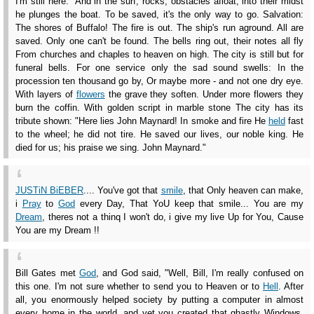
I'm still here." And in the surf, rocks, obstacles afloat, into their midst
he plunges the boat. To be saved, it's the only way to go. Salvation:
The shores of Buffalo! The fire is out. The ship's run aground. All are
saved. Only one can't be found. The bells ring out, their notes all fly
From churches and chaples to heaven on high. The city is still but for
funeral bells. For one service only the sad sound swells: In the
procession ten thousand go by, Or maybe more - and not one dry eye.
With layers of
flowers
the grave they soften. Under more flowers they
burn the coffin. With golden script in marble stone The city has its
tribute shown: "Here lies John Maynard! In smoke and fire He
held
fast
to the wheel; he did not tire. He saved our lives, our noble king. He
died for us; his praise we sing. John Maynard."
JUSTiN BiEBER
.... You've got that
smile
, that Only heaven can make,
i
Pray
to
God
every Day, That YoU keep that smile... You are my
Dream
, theres not a thinq I won't do, i give my live Up for You, Cause
You are my Dream !!
Bill Gates met
God
, and God said, "Well, Bill, I'm really confused on
this one. I'm not sure whether to send you to Heaven or to
Hell
. After
all, you enormously helped society by putting a computer in almost
every home in the world, and yet you created that ghastly Windows.