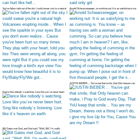
You've fallen right out of the sky I could swear you're a natural
Arnold Schwarzenegger, on working out: It is as satisfying to me
high V
as cumm
JUSTiN BiEBER.... You've got that smile, that Only heaven can
make, i Pr
Dance like nobody´s watching. Love like you´ve never been
hurt. Sing lik
Bill Gates met God, and God said, "Well, Bill, I'm really
confused on th