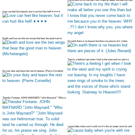
Come back to my life than I will make all better you see this than
but I
Love can feel like heaven, but it can hurt like hell! ♥ ♥ ♥ ♥
Death and love are the two wings that bear the good man to
On earth there is no heaven but there are pieces of it. (Jules
heaven. (Mich
Renard)
There's a feeling I get when I look to the west and my spirit is
crying
Do your duty and leave the rest to heaven. (Pierre Corneille)
Theodor Fontane: JOHN MAYNARD "John Maynard." "Who is
John Maynard?" "Jo
'cause baby when you're with me it's like an angel came by and
took me t