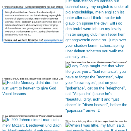
Fränglisch mit Lothar - Deutsch I understand just train-station
ich vers
Lady Gaga taught me that when life gives you a "bad romance",
you have t
Freddie Mercury didnt die.. he just went to heaven to give God
Vocal les
In 200 Jahren nimmt man nicht mehr Mozart, Beethoven und
Bach im Musikun
When I was little, my Mum said, that angels live in heaven. But
now I kn