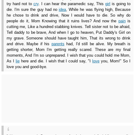
try hard not to
cry
. I can hear the paramedic say, This
girl
is going to
die. I'm sure the guy had no
idea
, While he was flying high, Because
he chose to drink and drive, Now I would have to die. So why do
people do it, Mom Knowing that it ruins lives? And now the
pain
is
cutting me, Like a hundred stabbing knives. Tell sister not to be afraid,
Tell daddy to be brave, And when I go to heaven, Put Daddy's Girl on
my grave. Someone should have taught him, That its wrong to drink
and drive. Maybe if his
parents
had, I'd still be alive. My breath is
getting shorter, Mom I'm getting really scared. These are my final
moments, And I'm so unprepared. I wish that you could hold me Mom,
As I
lie
here and die. I wish that I could say, "I
love
you, Mom!" So I
love you and good-bye.