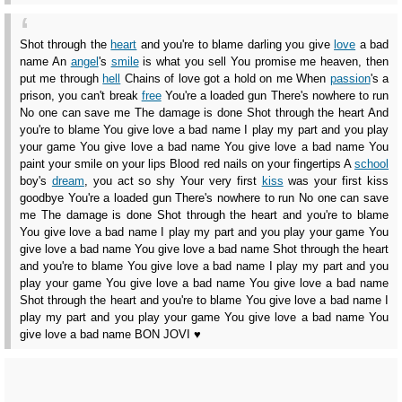
Shot through the
heart
and you're to blame darling you give
love
a bad
name An
angel
's
smile
is what you sell You promise me heaven, then
put me through
hell
Chains of love got a hold on me When
passion
's a
prison, you can't break
free
You're a loaded gun There's nowhere to run
No one can save me The damage is done Shot through the heart And
you're to blame You give love a bad name I play my part and you play
your game You give love a bad name You give love a bad name You
paint your smile on your lips Blood red nails on your fingertips A
school
boy's
dream
, you act so shy Your very first
kiss
was your first kiss
goodbye You're a loaded gun There's nowhere to run No one can save
me The damage is done Shot through the heart and you're to blame
You give love a bad name I play my part and you play your game You
give love a bad name You give love a bad name Shot through the heart
and you're to blame You give love a bad name I play my part and you
play your game You give love a bad name You give love a bad name
Shot through the heart and you're to blame You give love a bad name I
play my part and you play your game You give love a bad name You
give love a bad name BON JOVI ♥