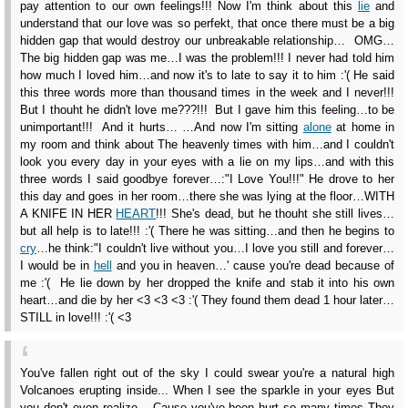
pay attention to our own feelings!!! Now I'm think about this
lie
and
understand that our love was so perfekt, that once there must be a big
hidden gap that would destroy our unbreakable relationship… OMG…
The big hidden gap was me…I was the problem!!! I never had told him
how much I loved him…and now it's to late to say it to him :'( He said
this three words more than thousand times in the week and I never!!!
But I thouht he didn't love me???!!! But I gave him this feeling…to be
unimportant!!! And it hurts… …And now I'm sitting
alone
at home in
my room and think about The heavenly times with him…and I couldn't
look you every day in your eyes with a lie on my lips…and with this
three words I said goodbye forever…:"I Love You!!!" He drove to her
this day and goes in her room…there she was lying at the floor…WITH
A KNIFE IN HER
HEART
!!! She's dead, but he thouht she still lives…
but all help is to late!!! :'( There he was sitting…and then he begins to
cry
…he think:"I couldn't live without you…I love you still and forever…
I would be in
hell
and you in heaven…' cause you're dead because of
me :'( He lie down by her dropped the knife and stab it into his own
heart…and die by her <3 <3 <3 :'( They found them dead 1 hour later…
STILL in love!!! :'( <3
You've fallen right out of the sky I could swear you're a natural high
Volcanoes erupting inside... When I see the sparkle in your eyes But
you don't even realize... Cause you've been hurt so many times They