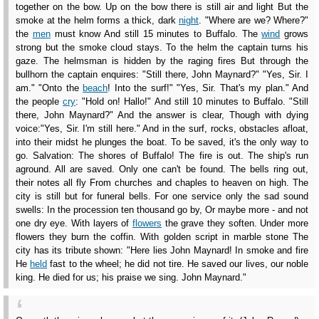
together on the bow. Up on the bow there is still air and light But the
smoke at the helm forms a thick, dark
night
. "Where are we? Where?"
the
men
must know And still 15 minutes to Buffalo. The
wind
grows
strong but the smoke cloud stays. To the helm the captain turns his
gaze. The helmsman is hidden by the raging fires But through the
bullhorn the captain enquires: "Still there, John Maynard?" "Yes, Sir. I
am." "Onto the
beach
! Into the surf!" "Yes, Sir. That's my plan." And
the people
cry
: "Hold on! Hallo!" And still 10 minutes to Buffalo. "Still
there, John Maynard?" And the answer is clear, Though with dying
voice:"Yes, Sir. I'm still here." And in the surf, rocks, obstacles afloat,
into their midst he plunges the boat. To be saved, it's the only way to
go. Salvation: The shores of Buffalo! The fire is out. The ship's run
aground. All are saved. Only one can't be found. The bells ring out,
their notes all fly From churches and chaples to heaven on high. The
city is still but for funeral bells. For one service only the sad sound
swells: In the procession ten thousand go by, Or maybe more - and not
one dry eye. With layers of
flowers
the grave they soften. Under more
flowers they burn the coffin. With golden script in marble stone The
city has its tribute shown: "Here lies John Maynard! In smoke and fire
He
held
fast to the wheel; he did not tire. He saved our lives, our noble
king. He died for us; his praise we sing. John Maynard."