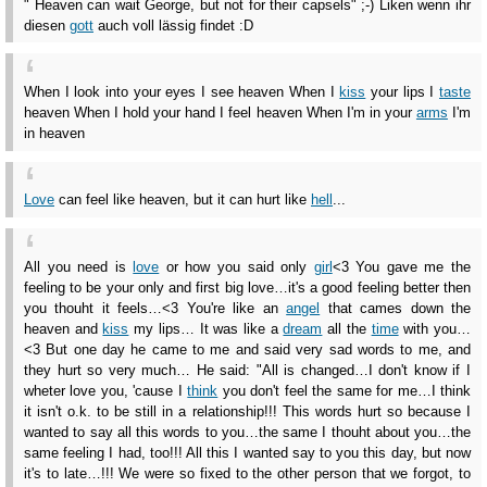
" Heaven can wait George, but not for their capsels" ;-) Liken wenn ihr
diesen
gott
auch voll lässig findet :D
When I look into your eyes I see heaven When I
kiss
your lips I
taste
heaven When I hold your hand I feel heaven When I'm in your
arms
I'm
in heaven
Love
can feel like heaven, but it can hurt like
hell
...
All you need is
love
or how you said only
girl
<3 You gave me the
feeling to be your only and first big love…it's a good feeling better then
you thouht it feels…<3 You're like an
angel
that cames down the
heaven and
kiss
my lips… It was like a
dream
all the
time
with you…
<3 But one day he came to me and said very sad words to me, and
they hurt so very much… He said: "All is changed…I don't know if I
wheter love you, 'cause I
think
you don't feel the same for me…I think
it isn't o.k. to be still in a relationship!!! This words hurt so because I
wanted to say all this words to you…the same I thouht about you…the
same feeling I had, too!!! All this I wanted say to you this day, but now
it's to late…!!! We were so fixed to the other person that we forgot, to