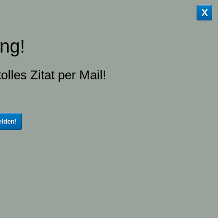
X
ng!
olles Zitat per Mail!
lden!