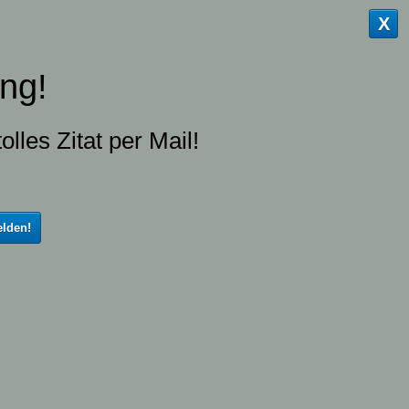
X
ng!
olles Zitat per Mail!
lden!