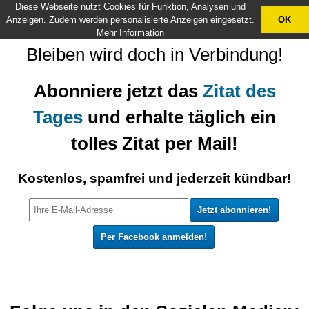
Diese Webseite nutzt Cookies für Funktion, Analysen und
X
Anzeigen. Zudem werden personalisierte Anzeigen eingesetzt.
OK
Mehr Information
Bleiben wird doch in Verbindung!
Abonniere jetzt das
Zitat des
Tages
und erhalte täglich ein
tolles Zitat per Mail!
Kostenlos, spamfrei und jederzeit kündbar!
Per Facebook anmelden!