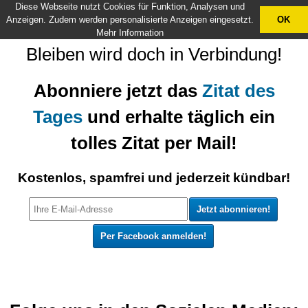
Diese Webseite nutzt Cookies für Funktion, Analysen und
X
Anzeigen. Zudem werden personalisierte Anzeigen eingesetzt.
OK
Mehr Information
Bleiben wird doch in Verbindung!
Abonniere jetzt das
Zitat des
Tages
und erhalte täglich ein
tolles Zitat per Mail!
Kostenlos, spamfrei und jederzeit kündbar!
Per Facebook anmelden!