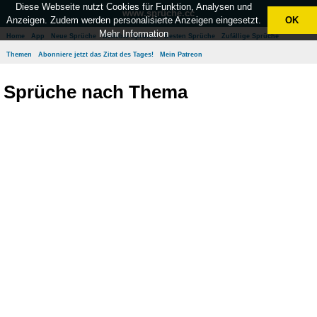
Diese Webseite nutzt Cookies für Funktion, Analysen und
www.sprüche.cc
Anzeigen. Zudem werden personalisierte Anzeigen eingesetzt.
OK
Mehr Information
Home
App
Neue Sprüche
Beliebte Sprüche
Besten Sprüche
Zufällige Sprüche
Themen
Abonniere jetzt das Zitat des Tages!
Mein Patreon
Sprüche nach Thema