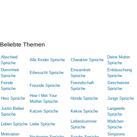
Beliebte Themen
Abschied
Deine Mutter
Alle Kinder Sprüche
Charakter Sprüche
Sprüche
Sprüche
Dummheit
Einsamkeit
Enttäuschung
Eifersucht Sprüche
Sprüche
Sprüche
Sprüche
Feinde
Freundschaft
Geschwister
Freunde Sprüche
Sprüche
Sprüche
Sprüche
How I Met Your
Herz Sprüche
Hunde Sprüche
Jungs Sprüche
Mother Sprüche
Justin Bieber
Langweile
Katzen Sprüche
Kekse Sprüche
Sprüche
Sprüche
Liebeskummer
Mädchen
Leben Sprüche
Liebe Sprüche
Sprüche
Sprüche
Motivation
Simpsons
Neubeginn Sprüche
Scrubs Sprüche