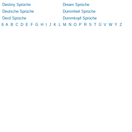
Destiny Sprüche
Dream Sprüche
Deutsche Sprüche
Dummheit Sprüche
Devil Sprüche
Dummkopf Sprüche
8
A
B
C
D
E
F
G
H
I
J
K
L
M
N
O
P
R
S
T
Ü
V
W
Y
Z