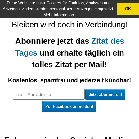
Diese Webseite nutzt Cookies für Funktion, Analysen und
X
Anzeigen. Zudem werden personalisierte Anzeigen eingesetzt.
OK
Mehr Information
Bleiben wird doch in Verbindung!
Abonniere jetzt das
Zitat des
Tages
und erhalte täglich ein
tolles Zitat per Mail!
Kostenlos, spamfrei und jederzeit kündbar!
Per Facebook anmelden!