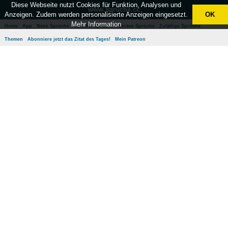
Diese Webseite nutzt Cookies für Funktion, Analysen und
www.sprüche.cc
Anzeigen. Zudem werden personalisierte Anzeigen eingesetzt.
OK
Mehr Information
Home
App
Neue Sprüche
Beliebte Sprüche
Besten Sprüche
Zufällige Sprüche
Themen
Abonniere jetzt das Zitat des Tages!
Mein Patreon