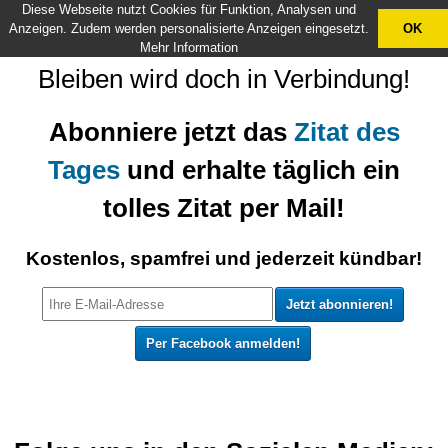
Diese Webseite nutzt Cookies für Funktion, Analysen und
X
Anzeigen. Zudem werden personalisierte Anzeigen eingesetzt.
OK
Mehr Information
Bleiben wird doch in Verbindung!
Abonniere jetzt das
Zitat des
Tages
und erhalte täglich ein
tolles Zitat per Mail!
Kostenlos, spamfrei und jederzeit kündbar!
Per Facebook anmelden!