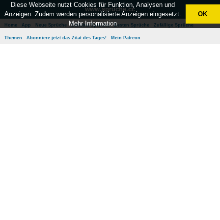
Diese Webseite nutzt Cookies für Funktion, Analysen und
www.sprüche.cc
Anzeigen. Zudem werden personalisierte Anzeigen eingesetzt.
OK
Mehr Information
Home
App
Neue Sprüche
Beliebte Sprüche
Besten Sprüche
Zufällige Sprüche
Themen
Abonniere jetzt das Zitat des Tages!
Mein Patreon