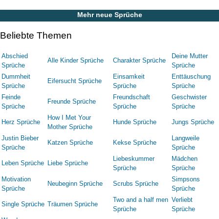
Mehr neue Sprüche
Beliebte Themen
Abschied
Deine Mutter
Alle Kinder Sprüche
Charakter Sprüche
Sprüche
Sprüche
Dummheit
Einsamkeit
Enttäuschung
Eifersucht Sprüche
Sprüche
Sprüche
Sprüche
Feinde
Freundschaft
Geschwister
Freunde Sprüche
Sprüche
Sprüche
Sprüche
How I Met Your
Herz Sprüche
Hunde Sprüche
Jungs Sprüche
Mother Sprüche
Justin Bieber
Langweile
Katzen Sprüche
Kekse Sprüche
Sprüche
Sprüche
Liebeskummer
Mädchen
Leben Sprüche
Liebe Sprüche
Sprüche
Sprüche
Motivation
Simpsons
Neubeginn Sprüche
Scrubs Sprüche
Sprüche
Sprüche
Two and a half men
Verliebt
Single Sprüche
Träumen Sprüche
Sprüche
Sprüche