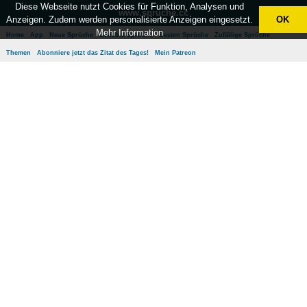
Diese Webseite nutzt Cookies für Funktion, Analysen und
www.sprüche.cc
Anzeigen. Zudem werden personalisierte Anzeigen eingesetzt.
OK
Mehr Information
Home
App
Neue Sprüche
Beliebte Sprüche
Besten Sprüche
Zufällige Sprüche
Themen
Abonniere jetzt das Zitat des Tages!
Mein Patreon