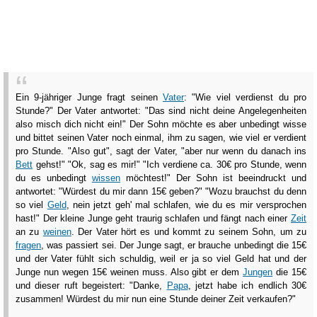
Ein 9-jähriger Junge fragt seinen
Vater
: "Wie viel verdienst du pro
Stunde?" Der Vater antwortet: "Das sind nicht deine Angelegenheiten
also misch dich nicht ein!" Der Sohn möchte es aber unbedingt wisse
und bittet seinen Vater noch einmal, ihm zu sagen, wie viel er verdient
pro Stunde. "Also gut", sagt der Vater, "aber nur wenn du danach ins
Bett
gehst!" "Ok, sag es mir!" "Ich verdiene ca. 30€ pro Stunde, wenn
du es unbedingt
wissen
möchtest!" Der Sohn ist beeindruckt und
antwortet: "Würdest du mir dann 15€ geben?" "Wozu brauchst du denn
so viel
Geld
, nein jetzt geh' mal schlafen, wie du es mir versprochen
hast!" Der kleine Junge geht traurig schlafen und fängt nach einer
Zeit
an zu
weinen
. Der Vater hört es und kommt zu seinem Sohn, um zu
fragen
, was passiert sei. Der Junge sagt, er brauche unbedingt die 15€
und der Vater fühlt sich schuldig, weil er ja so viel Geld hat und der
Junge nun wegen 15€ weinen muss. Also gibt er dem
Jungen
die 15€
und dieser ruft begeistert: "Danke,
Papa
, jetzt habe ich endlich 30€
zusammen! Würdest du mir nun eine Stunde deiner Zeit verkaufen?"