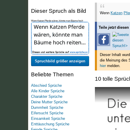
Dieser Spruch als Bild
Wenn
Katzen
Pfe
Wenn Katzen Pferde wären, könnte man Bäume hoch
reiten...
Teile
jetzt
diesen
Dieser Inhalt wur
die Meinung des S
Spruchbild größer anzeigen
hier
melden.
Beliebte Themen
10 tolle Sprüc
Abschied Sprüche
Alle Kinder Sprüche
Charakter Sprüche
Deine Mutter Sprüche
Dummheit Sprüche
Eifersucht Sprüche
Einsamkeit Sprüche
Enttäuschung Sprüche
Feinde Sprüche