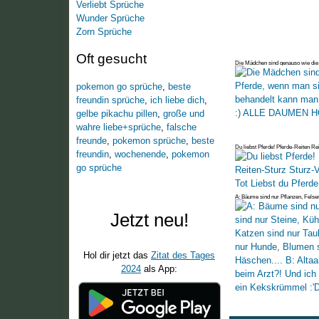
Verliebt Sprüche
Wunder Sprüche
Zorn Sprüche
Oft gesucht
Die Mädchen sind genauso wie die 
gut beh
pokemon go sprüche
,
beste
freundin sprüche
,
ich liebe dich
,
gelbe pikachu pillen
,
große und
wahre liebe+sprüche
,
falsche
freunde
,
pokemon sprüche
,
beste
Du liebst Pferde! Pferde-Reiten Re
freundin
,
wochenende
,
pokemon
Verletzen-T
go sprüche
A: Bäume sind nur Pflanzen, Felsen
Enten,
Jetzt neu!
Hol dir jetzt das
Zitat des Tages
2024
als App: