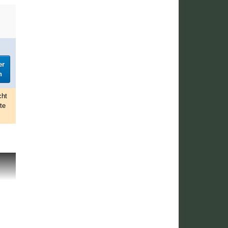
er
h
cht
te