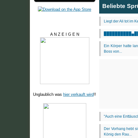
Beliebte Sp
A N Z E I G E N
Unglaublich was
hier verkauft wird
!!