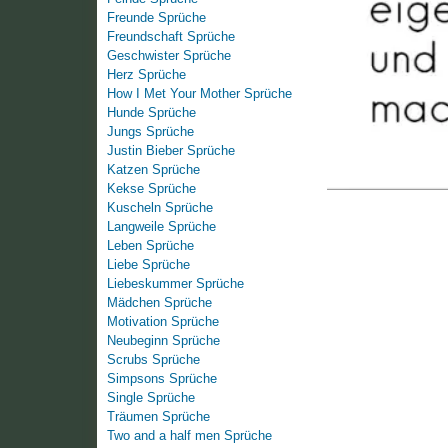
Freunde Sprüche
Freundschaft Sprüche
Geschwister Sprüche
Herz Sprüche
How I Met Your Mother Sprüche
Hunde Sprüche
Jungs Sprüche
Justin Bieber Sprüche
Katzen Sprüche
Kekse Sprüche
Kuscheln Sprüche
Langweile Sprüche
Leben Sprüche
Liebe Sprüche
Liebeskummer Sprüche
Mädchen Sprüche
Motivation Sprüche
Neubeginn Sprüche
Scrubs Sprüche
Simpsons Sprüche
Single Sprüche
Träumen Sprüche
Two and a half men Sprüche