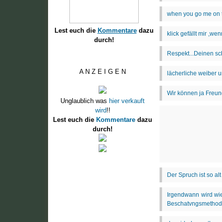
Lest euch die
Kommentare
dazu
durch!
A N Z E I G E N
Unglaublich was
hier verkauft
wird
!!
Lest euch die
Kommentare
dazu
durch!