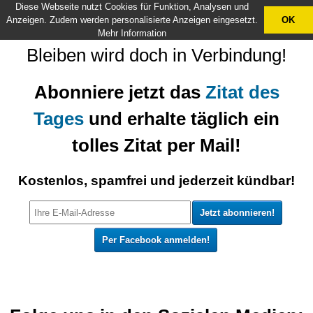
Diese Webseite nutzt Cookies für Funktion, Analysen und
X
Anzeigen. Zudem werden personalisierte Anzeigen eingesetzt.
OK
Mehr Information
Bleiben wird doch in Verbindung!
Abonniere jetzt das
Zitat des
Tages
und erhalte täglich ein
tolles Zitat per Mail!
Kostenlos, spamfrei und jederzeit kündbar!
Per Facebook anmelden!