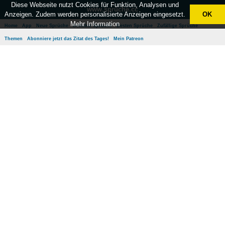
Diese Webseite nutzt Cookies für Funktion, Analysen und
www.sprüche.cc
Anzeigen. Zudem werden personalisierte Anzeigen eingesetzt.
OK
Mehr Information
Home
App
Neue Sprüche
Beliebte Sprüche
Besten Sprüche
Zufällige Sprüche
Themen
Abonniere jetzt das Zitat des Tages!
Mein Patreon