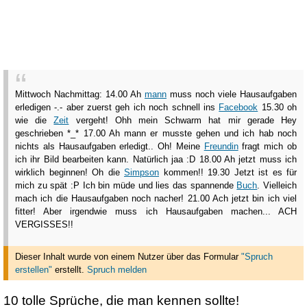
Mittwoch Nachmittag: 14.00 Ah
mann
muss noch viele Hausaufgaben
erledigen -.- aber zuerst geh ich noch schnell ins
Facebook
15.30 oh
wie die
Zeit
vergeht! Ohh mein Schwarm hat mir gerade Hey
geschrieben *_* 17.00 Ah mann er musste gehen und ich hab noch
nichts als Hausaufgaben erledigt.. Oh! Meine
Freundin
fragt mich ob
ich ihr Bild bearbeiten kann. Natürlich jaa :D 18.00 Ah jetzt muss ich
wirklich beginnen! Oh die
Simpson
kommen!! 19.30 Jetzt ist es für
mich zu spät :P Ich bin müde und lies das spannende
Buch
. Vielleich
mach ich die Hausaufgaben noch nacher! 21.00 Ach jetzt bin ich viel
fitter! Aber irgendwie muss ich Hausaufgaben machen... ACH
VERGISSES!!
Dieser Inhalt wurde von einem Nutzer über das Formular
"Spruch
erstellen"
erstellt
.
Spruch melden
10 tolle Sprüche, die man kennen sollte!