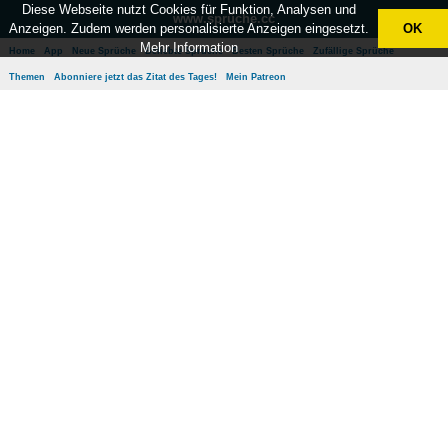
Diese Webseite nutzt Cookies für Funktion, Analysen und
www.sprüche.cc
Anzeigen. Zudem werden personalisierte Anzeigen eingesetzt.
OK
Mehr Information
Home
App
Neue Sprüche
Beliebte Sprüche
Besten Sprüche
Zufällige Sprüche
Themen
Abonniere jetzt das Zitat des Tages!
Mein Patreon