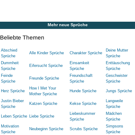
Mehr neue Sprüche
Beliebte Themen
Abschied
Deine Mutter
Alle Kinder Sprüche
Charakter Sprüche
Sprüche
Sprüche
Dummheit
Einsamkeit
Enttäuschung
Eifersucht Sprüche
Sprüche
Sprüche
Sprüche
Feinde
Freundschaft
Geschwister
Freunde Sprüche
Sprüche
Sprüche
Sprüche
How I Met Your
Herz Sprüche
Hunde Sprüche
Jungs Sprüche
Mother Sprüche
Justin Bieber
Langweile
Katzen Sprüche
Kekse Sprüche
Sprüche
Sprüche
Liebeskummer
Mädchen
Leben Sprüche
Liebe Sprüche
Sprüche
Sprüche
Motivation
Simpsons
Neubeginn Sprüche
Scrubs Sprüche
Sprüche
Sprüche