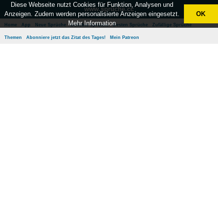
Diese Webseite nutzt Cookies für Funktion, Analysen und
www.sprüche.cc
Anzeigen. Zudem werden personalisierte Anzeigen eingesetzt.
OK
Mehr Information
Home
App
Neue Sprüche
Beliebte Sprüche
Besten Sprüche
Zufällige Sprüche
Themen
Abonniere jetzt das Zitat des Tages!
Mein Patreon