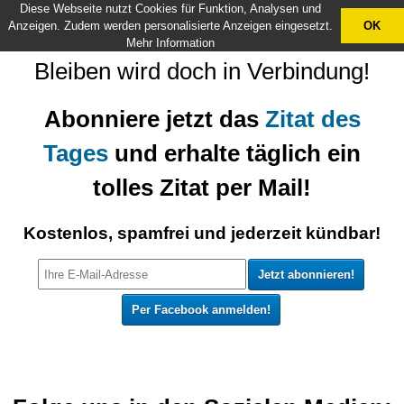
Diese Webseite nutzt Cookies für Funktion, Analysen und
X
Anzeigen. Zudem werden personalisierte Anzeigen eingesetzt.
OK
Mehr Information
Bleiben wird doch in Verbindung!
Abonniere jetzt das
Zitat des
Tages
und erhalte täglich ein
tolles Zitat per Mail!
Kostenlos, spamfrei und jederzeit kündbar!
Per Facebook anmelden!