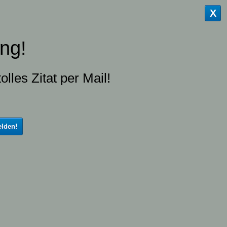
X
ng!
olles Zitat per Mail!
lden!