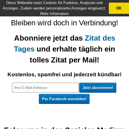
Diese Webseite nutzt Cookies für Funktion, Analysen und
X
Anzeigen. Zudem werden personalisierte Anzeigen eingesetzt.
OK
Mehr Information
Bleiben wird doch in Verbindung!
Abonniere jetzt das
Zitat des
Tages
und erhalte täglich ein
tolles Zitat per Mail!
Kostenlos, spamfrei und jederzeit kündbar!
Per Facebook anmelden!