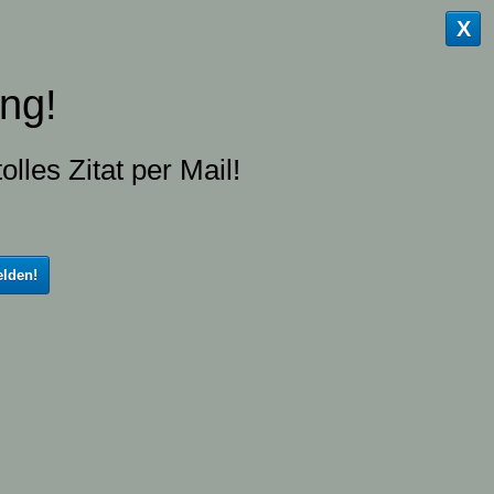
X
ng!
olles Zitat per Mail!
lden!