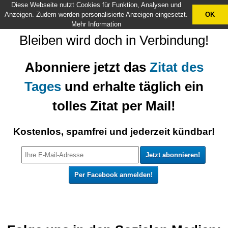
Diese Webseite nutzt Cookies für Funktion, Analysen und
X
Anzeigen. Zudem werden personalisierte Anzeigen eingesetzt.
OK
Mehr Information
Bleiben wird doch in Verbindung!
Abonniere jetzt das
Zitat des
Tages
und erhalte täglich ein
tolles Zitat per Mail!
Kostenlos, spamfrei und jederzeit kündbar!
Per Facebook anmelden!