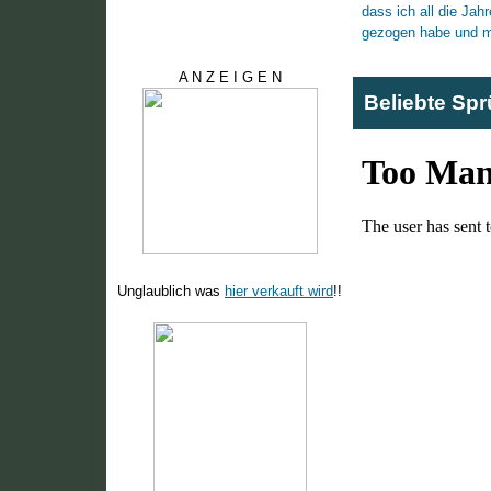
A N Z E I G E N
Beliebte Sp
Unglaublich was
hier verkauft wird
!!