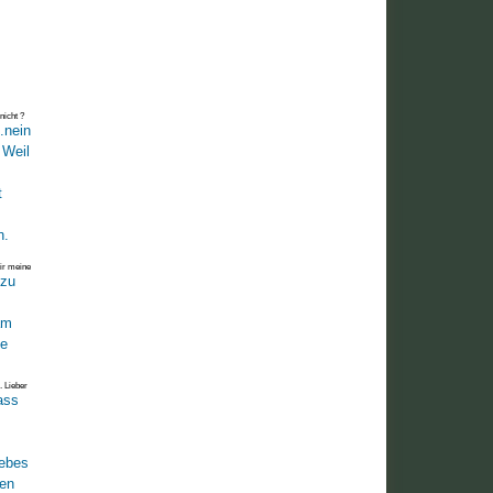
nicht ?
ir meine
. Lieber