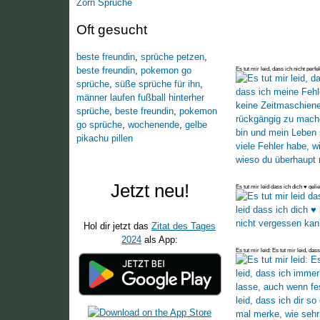
Zorn Sprüche
Oft gesucht
beste freundin
,
sprüche petzen
,
beste freundin
,
pokemon go
Es tut mir leid, dass ich nicht perfe
sprüche
,
süße sprüche für ihn
,
männer laufen fußball hinterher
sprüche
,
beste freundin
,
pokemon
go sprüche
,
wochenende
,
gelbe
pikachu pillen
Jetzt neu!
Es tut mir leid dass ich dich ♥ gelie
Hol dir jetzt das
Zitat des Tages
2024
als App:
Es tut mir leid: Es tut mir leid, dass