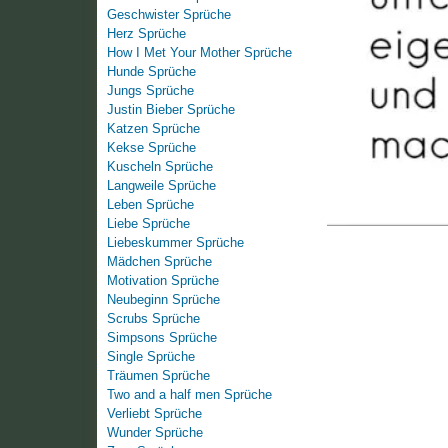
Geschwister Sprüche
Herz Sprüche
How I Met Your Mother Sprüche
Hunde Sprüche
Jungs Sprüche
Justin Bieber Sprüche
Katzen Sprüche
Kekse Sprüche
Kuscheln Sprüche
Langweile Sprüche
Leben Sprüche
Liebe Sprüche
Liebeskummer Sprüche
Mädchen Sprüche
Motivation Sprüche
Neubeginn Sprüche
Scrubs Sprüche
Simpsons Sprüche
Single Sprüche
Träumen Sprüche
Two and a half men Sprüche
Verliebt Sprüche
Wunder Sprüche