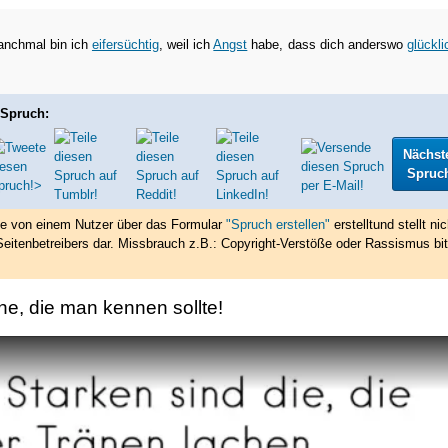
anchmal bin ich
eifersüchtig
, weil ich
Angst
habe, dass dich anderswo
glückli
 Spruch:
Nächst
Spruc
de von einem Nutzer über das Formular
"Spruch erstellen"
erstellt
und stellt nic
eitenbetreibers dar. Missbrauch z.B.: Copyright-Verstöße oder Rassismus bit
he, die man kennen sollte!