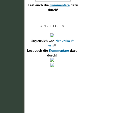
Lest euch die
Kommentare
dazu
durch!
A N Z E I G E N
Unglaublich was
hier verkauft
wird
!!
Lest euch die
Kommentare
dazu
durch!