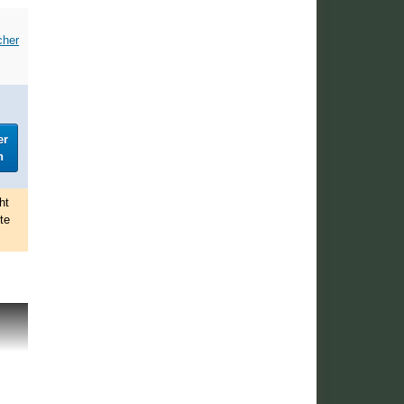
cher
er
h
ht
te