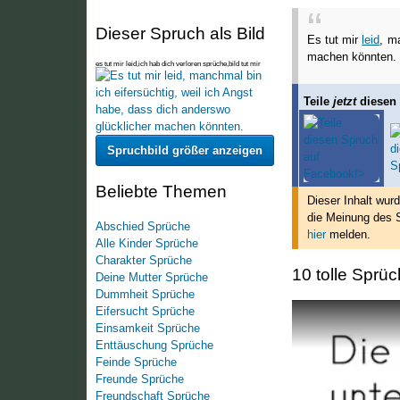
Dieser Spruch als Bild
Es tut mir
leid
, m
machen könnten.
es tut mir leid,ich hab dich verloren sprüche,bild tut mir
leid,es tut mir leid sprüche,es tut mir l
Teile
jetzt
diesen
Spruchbild größer anzeigen
Beliebte Themen
Dieser Inhalt wur
die Meinung des S
Abschied Sprüche
hier
melden.
Alle Kinder Sprüche
Charakter Sprüche
10 tolle Sprüc
Deine Mutter Sprüche
Dummheit Sprüche
Eifersucht Sprüche
Einsamkeit Sprüche
Enttäuschung Sprüche
Feinde Sprüche
Freunde Sprüche
Freundschaft Sprüche