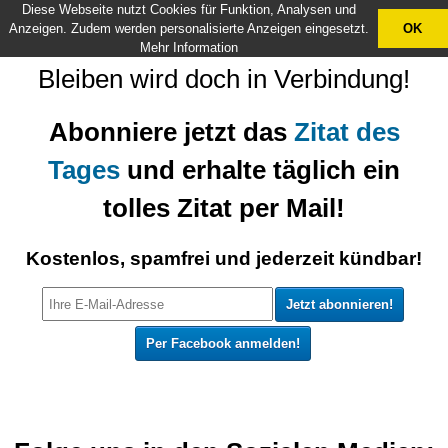
Diese Webseite nutzt Cookies für Funktion, Analysen und
X
Anzeigen. Zudem werden personalisierte Anzeigen eingesetzt.
OK
Mehr Information
Bleiben wird doch in Verbindung!
Abonniere jetzt das
Zitat des
Tages
und erhalte täglich ein
tolles Zitat per Mail!
Kostenlos, spamfrei und jederzeit kündbar!
Per Facebook anmelden!