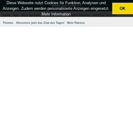
Diese Webseite nutzt Cookies für Funktion, Analysen und
www.sprüche.cc
Anzeigen. Zudem werden personalisierte Anzeigen eingesetzt.
OK
Mehr Information
Home
App
Neue Sprüche
Beliebte Sprüche
Besten Sprüche
Zufällige Sprüche
Themen
Abonniere jetzt das Zitat des Tages!
Mein Patreon