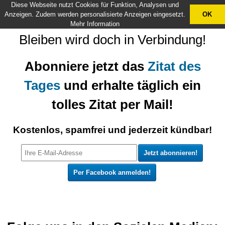
Diese Webseite nutzt Cookies für Funktion, Analysen und
X
Anzeigen. Zudem werden personalisierte Anzeigen eingesetzt.
OK
Mehr Information
Bleiben wird doch in Verbindung!
Abonniere jetzt das
Zitat des
Tages
und erhalte täglich ein
tolles Zitat per Mail!
Kostenlos, spamfrei und jederzeit kündbar!
Per Facebook anmelden!