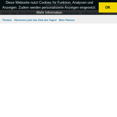
Diese Webseite nutzt Cookies für Funktion, Analysen und
www.sprüche.cc
Anzeigen. Zudem werden personalisierte Anzeigen eingesetzt.
OK
Mehr Information
Home
App
Neue Sprüche
Beliebte Sprüche
Besten Sprüche
Zufällige Sprüche
Themen
Abonniere jetzt das Zitat des Tages!
Mein Patreon