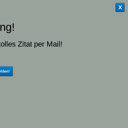
X
ng!
olles Zitat per Mail!
lden!