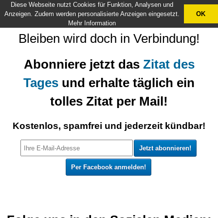
Diese Webseite nutzt Cookies für Funktion, Analysen und
X
Anzeigen. Zudem werden personalisierte Anzeigen eingesetzt.
OK
Mehr Information
Bleiben wird doch in Verbindung!
Abonniere jetzt das
Zitat des
Tages
und erhalte täglich ein
tolles Zitat per Mail!
Kostenlos, spamfrei und jederzeit kündbar!
Per Facebook anmelden!