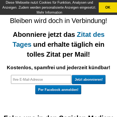
Diese Webseite nutzt Cookies für Funktion, Analysen und
X
Anzeigen. Zudem werden personalisierte Anzeigen eingesetzt.
OK
Mehr Information
Bleiben wird doch in Verbindung!
Abonniere jetzt das
Zitat des
Tages
und erhalte täglich ein
tolles Zitat per Mail!
Kostenlos, spamfrei und jederzeit kündbar!
Per Facebook anmelden!