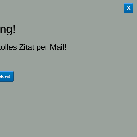
X
ng!
olles Zitat per Mail!
lden!