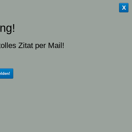
X
ng!
olles Zitat per Mail!
lden!