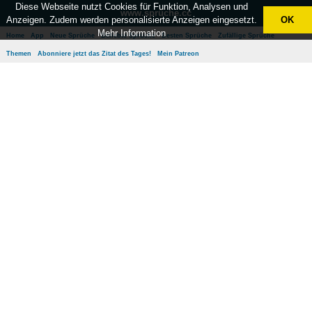
Diese Webseite nutzt Cookies für Funktion, Analysen und
www.sprüche.cc
Anzeigen. Zudem werden personalisierte Anzeigen eingesetzt.
OK
Mehr Information
Home
App
Neue Sprüche
Beliebte Sprüche
Besten Sprüche
Zufällige Sprüche
Themen
Abonniere jetzt das Zitat des Tages!
Mein Patreon