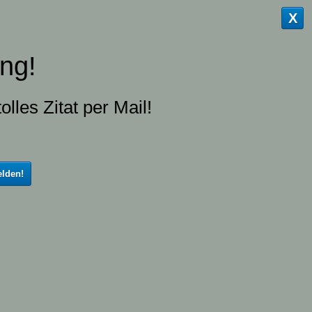
X
ng!
olles Zitat per Mail!
lden!