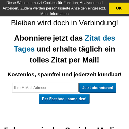
Diese Webseite nutzt Cookies für Funktion, Analysen und
X
Anzeigen. Zudem werden personalisierte Anzeigen eingesetzt.
OK
Mehr Information
Bleiben wird doch in Verbindung!
Abonniere jetzt das
Zitat des
Tages
und erhalte täglich ein
tolles Zitat per Mail!
Kostenlos, spamfrei und jederzeit kündbar!
Per Facebook anmelden!