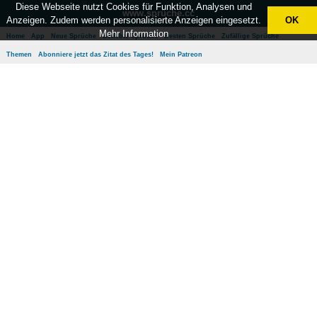
Diese Webseite nutzt Cookies für Funktion, Analysen und
www.sprüche.cc
Anzeigen. Zudem werden personalisierte Anzeigen eingesetzt.
OK
Mehr Information
Home
App
Neue Sprüche
Beliebte Sprüche
Besten Sprüche
Zufällige Sprüche
Themen
Abonniere jetzt das Zitat des Tages!
Mein Patreon