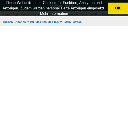
Diese Webseite nutzt Cookies für Funktion, Analysen und
www.sprüche.cc
Anzeigen. Zudem werden personalisierte Anzeigen eingesetzt.
OK
Mehr Information
Home
App
Neue Sprüche
Beliebte Sprüche
Besten Sprüche
Zufällige Sprüche
Themen
Abonniere jetzt das Zitat des Tages!
Mein Patreon